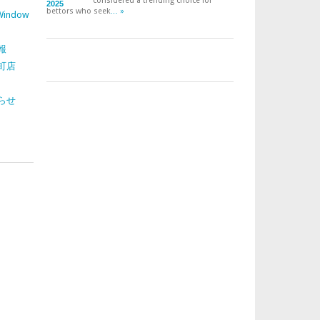
considered a trending choice for
bettors who seek
… »
indow
報
町店
らせ