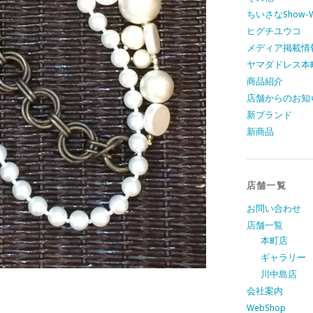
ちいさなShow-W
ヒグチユウコ
メディア掲載情
ヤマダドレス本
商品紹介
店舗からのお知
新ブランド
新商品
店舗一覧
お問い合わせ
店舗一覧
本町店
ギャラリー
川中島店
会社案内
WebShop