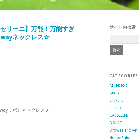
サイト内検索
/キャセリーニ】万能！万能すぎ
wayネックレス☆
CATEGORIES
ALTER EGO
AnoNe
ara･ara
casino
5wayリボンネックレス★
CASSELINI
DOLCE
Drowse and ye
Honey Salon