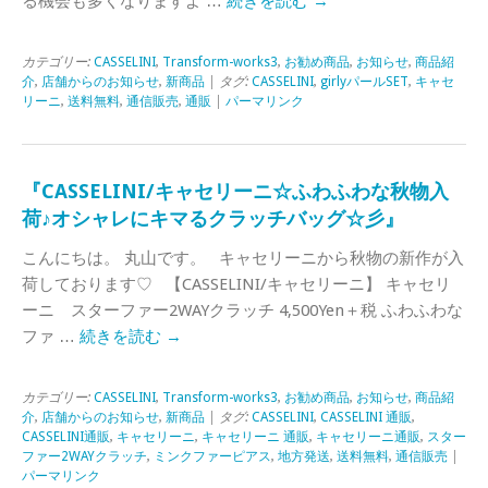
る機会も多くなりますよ …
続きを読む
→
カテゴリー:
CASSELINI
,
Transform-works3
,
お勧め商品
,
お知らせ
,
商品紹
介
,
店舗からのお知らせ
,
新商品
| タグ:
CASSELINI
,
girlyパールSET
,
キャセ
リーニ
,
送料無料
,
通信販売
,
通販
|
パーマリンク
『CASSELINI/キャセリーニ☆ふわふわな秋物入
荷♪オシャレにキマるクラッチバッグ☆彡』
こんにちは。 丸山です。 キャセリーニから秋物の新作が入
荷しております♡ 【CASSELINI/キャセリーニ】 キャセリ
ーニ スターファー2WAYクラッチ 4,500Yen＋税 ふわふわな
ファ …
続きを読む
→
カテゴリー:
CASSELINI
,
Transform-works3
,
お勧め商品
,
お知らせ
,
商品紹
介
,
店舗からのお知らせ
,
新商品
| タグ:
CASSELINI
,
CASSELINI 通販
,
CASSELINI通販
,
キャセリーニ
,
キャセリーニ 通販
,
キャセリーニ通販
,
スター
ファー2WAYクラッチ
,
ミンクファーピアス
,
地方発送
,
送料無料
,
通信販売
|
パーマリンク