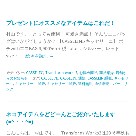
プレゼントにオススメなアイテムはこれだ！
村山です。 とっても便利！ 可愛さ満点！ そんなエコバッ
グはいかがでしょうか？ 【CASSELINI/キャセリーニ】 ポー
チwithエコBAG 3,900Yen＋税 color：シルバー、レッド
size： …
続きを読む
→
カテゴリー:
CASSELINI
,
Transform-works3
,
お勧め商品
,
商品紹介
,
店舗か
らのお知らせ
| タグ:
CASSELINI
,
CASSELINI 通販
,
CASSELINI通販
,
キャセリ
ーニ
,
キャセリーニ 通販
,
キャセリーニ通販
,
送料無料
,
通信販売
|
パーマリ
ンク
ネコアイテムをどどーんとご紹介いたします
(=^・・^=)
こんにちは。 村山です。 Transform-Works3は2016年秋も