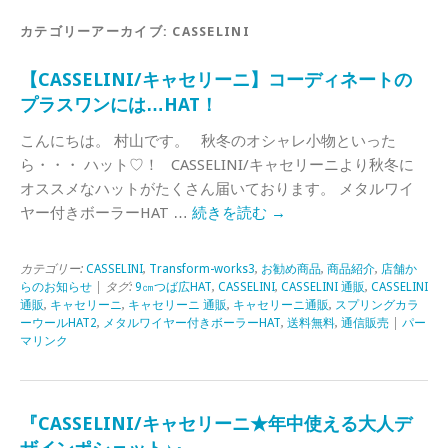
カテゴリーアーカイブ:
CASSELINI
【CASSELINI/キャセリーニ】コーディネートの
プラスワンには…HAT！
こんにちは。 村山です。 秋冬のオシャレ小物といった
ら・・・ ハット♡！ CASSELINI/キャセリーニより秋冬に
オススメなハットがたくさん届いております。 メタルワイ
ヤー付きボーラーHAT …
続きを読む
→
カテゴリー:
CASSELINI
,
Transform-works3
,
お勧め商品
,
商品紹介
,
店舗か
らのお知らせ
| タグ:
9㎝つば広HAT
,
CASSELINI
,
CASSELINI 通販
,
CASSELINI
通販
,
キャセリーニ
,
キャセリーニ 通販
,
キャセリーニ通販
,
スプリングカラ
ーウールHAT2
,
メタルワイヤー付きボーラーHAT
,
送料無料
,
通信販売
|
パー
マリンク
『CASSELINI/キャセリーニ★年中使える大人デ