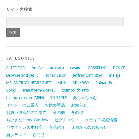
サイト内検索
CATEGORIES
ALTER EGO
AnoNe
ara･ara
casino
CASSELINI
DOLCE
Drowse and yet…
Honey Salon
Jeffrey Campbell
meisje
MELANTRICK HEMLIGHET
MILK
MILKBOY
Palnart Poc
Spins
Transform-works3
tsumori chisato
tsumori chisato(MEN)
YD STYLE
あちゃちゅむ
イベントのご案内
お勧め商品
お知らせ
お買い得商品のご案内
その他
その他
ちいさなShow-Window
ヒグチユウコ
メディア掲載情報
ヤマダドレス本町店
商品紹介
店舗からのお知らせ
新ブランド
新商品