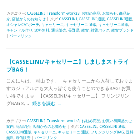
カテゴリー:
CASSELINI
,
Transform-works3
,
お勧め商品
,
お知らせ
,
商品紹
介
,
店舗からのお知らせ
| タグ:
CASSELINI
,
CASSELINI 通販
,
CASSELINI通販
,
オシャレCATポーチ
,
キャセリーニ
,
キャセリーニ 通販
,
キャセリーニ通販
,
キャンドル作り
,
送料無料
,
通信販売
,
長野県
,
雑貨
,
雑貨バッグ
,
雑貨ブランド
|
パーマリンク
【CASSELINI/キャセリーニ】しましまストライ
プBAG！
こんにちは。 村山です。 キャセリーニから入荷しておりま
すカジュアルにも大人っぽくも使うことのできるBAG! お買
い得ですよ☺ 【CASSELINI/キャセリーニ】 フリンジリン
グBAG 8, …
続きを読む
→
カテゴリー:
CASSELINI
,
Transform-works3
,
お勧め商品
,
お買い得商品のご
案内
,
商品紹介
,
店舗からのお知らせ
| タグ:
CASSELINI
,
CASSELINI 通販
,
CASSELINI通販
,
キャセリーニ
,
キャセリーニ 通販
,
フリンジリングBAG
,
送料
無料
,
通信販売
|
パーマリンク