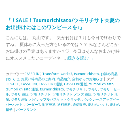
『！SALE！Tsumorichisato/ツモリチサト☆夏の
お出掛けにはこのワンピースを♪』
こんにちは。 丸山です。 気が付けば７月も今日で終わりで
すね。 夏休みに入った方もいるのでは？？ みなさんどこか
お出掛けの予定はありますか？♡ 今日はそんなお出かけ時
にオススメしたいコーディネ …
続きを読む
→
カテゴリー:
CASSELINI
,
Transform-works3
,
tsumori chisato
,
お勧め商品
,
お知らせ
,
お買い得商品のご案内
,
商品紹介
,
店舗からのお知らせ
| タグ:
30％OFF
,
CASSELINI
,
CASSELINI 通販
,
CASSELINI通販
,
tsumori chisato
,
tsumori chisato 通販
,
tsumorichisato
,
ツモチリサト
,
ツモリ
,
ツモリ セー
ル
,
ツモリ 通販
,
ツモリチサト
,
ツモリチサト メンズ 通販
,
ツモリチサト 店
舗
,
ツモリ通販
,
パイナップルバスケットクラッチ
,
バックレースアップペー
パーハット
,
ボーダーT
,
地方発送
,
送料無料
,
通信販売
,
麦わらハット
,
麦わら
帽子
|
パーマリンク