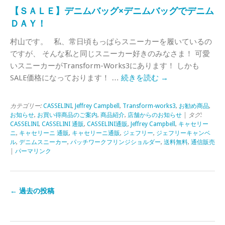
【ＳＡＬＥ】デニムバッグ×デニムバッグでデニム
ＤＡＹ！
村山です。 私、常日頃もっぱらスニーカーを履いているの
ですが、 そんな私と同じスニーカー好きのみなさま！ 可愛
いスニーカーがTransform-Works3にあります！ しかも
SALE価格になっております！ …
続きを読む
→
カテゴリー:
CASSELINI
,
Jeffrey Campbell
,
Transform-works3
,
お勧め商品
,
お知らせ
,
お買い得商品のご案内
,
商品紹介
,
店舗からのお知らせ
| タグ:
CASSELINI
,
CASSELINI 通販
,
CASSELINI通販
,
Jeffrey Campbell
,
キャセリー
ニ
,
キャセリーニ 通販
,
キャセリーニ通販
,
ジェフリー
,
ジェフリーキャンベ
ル
,
デニムスニーカー
,
パッチワークフリンジショルダー
,
送料無料
,
通信販売
|
パーマリンク
←
過去の投稿