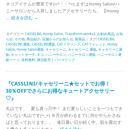
ネコアイテムが豊富です(=^・・^=) まずはHoney Salon/ハ
ニーサロンから入荷しましたアクセサリーたち。 【Honey
…
続きを読む
→
カテゴリー:
CASSELINI
,
Honey Salon
,
Transform-works3
,
お勧め商品
,
お知
らせ
,
その他
,
商品紹介
,
店舗からのお知らせ
,
新商品
| タグ:
CASSELINI
,
CASSELINI 通販
,
CASSELINI通販
,
CATイヤリング
,
CATウォレット
,
Honey
Salon
,
Honey Salon通販
,
キャセリーニ
,
キャセリーニ 通販
,
キャセリーニ通
販
,
キャットポーチ
,
ネコ
,
ハニーサロン
,
ハニーサロン通販
,
ハニーサロン通
販ページ
,
送料無料
,
通信販売
|
パーマリンク
『CASSLINI/キャセリーニ★セットでお得！
30％OFFでさらにお得なキュートアクセサリー
♡』
丸山です。 夏も真っ只中！ まだ夏らしいことを一つもでき
ていない丸山です(=_=) ８月が終わるまでに何かやらかさね
ばと思っております。。 連日暑い日が続く中、肌を露出す