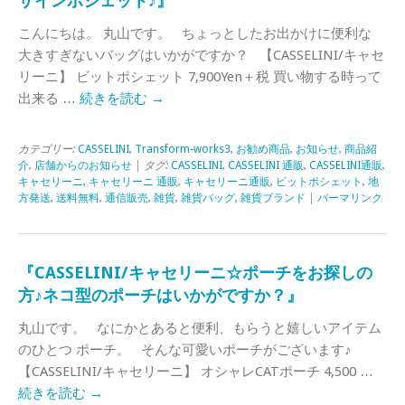
ザインポシェット♪』
こんにちは。 丸山です。 ちょっとしたお出かけに便利な
大きすぎないバッグはいかがですか？ 【CASSELINI/キャセ
リーニ】 ビットポシェット 7,900Yen＋税 買い物する時って
出来る …
続きを読む
→
カテゴリー:
CASSELINI
,
Transform-works3
,
お勧め商品
,
お知らせ
,
商品紹
介
,
店舗からのお知らせ
| タグ:
CASSELINI
,
CASSELINI 通販
,
CASSELINI通販
,
キャセリーニ
,
キャセリーニ 通販
,
キャセリーニ通販
,
ビットポシェット
,
地
方発送
,
送料無料
,
通信販売
,
雑貨
,
雑貨バッグ
,
雑貨ブランド
|
パーマリンク
『CASSELINI/キャセリーニ☆ポーチをお探しの
方♪ネコ型のポーチはいかがですか？』
丸山です。 なにかとあると便利、もらうと嬉しいアイテム
のひとつ ポーチ。 そんな可愛いポーチがございます♪
【CASSELINI/キャセリーニ】 オシャレCATポーチ 4,500 …
続きを読む
→