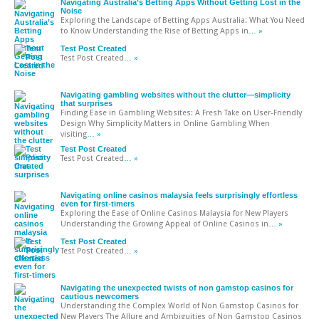
Navigating Australia’s Betting Apps Without Getting Lost in the
Noise
Exploring the Landscape of Betting Apps Australia: What You Need
to Know Understanding the Rise of Betting Apps in
… »
Test Post Created
Test Post Created
… »
Navigating gambling websites without the clutter—simplicity
that surprises
Finding Ease in Gambling Websites: A Fresh Take on User-Friendly
Design Why Simplicity Matters in Online Gambling When
visiting
… »
Test Post Created
Test Post Created
… »
Navigating online casinos malaysia feels surprisingly effortless
even for first-timers
Exploring the Ease of Online Casinos Malaysia for New Players
Understanding the Growing Appeal of Online Casinos in
… »
Test Post Created
Test Post Created
… »
Navigating the unexpected twists of non gamstop casinos for
cautious newcomers
Understanding the Complex World of Non Gamstop Casinos for
New Players The Allure and Ambiguities of Non Gamstop Casinos