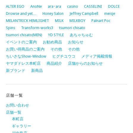
ALTER EGO
AnoNe
ara･ara
casino
CASSELINI
DOLCE
Drowse and yet…
Honey Salon
Jeffrey Campbell
meisje
MELANTRICK HEMLIGHET
MILK
MILKBOY
Palnart Poc
Spins
Transform-works3
tsumori chisato
tsumori chisato(MEN)
YD STYLE
あちゃちゅむ
イベントのご案内
お勧め商品
お知らせ
お買い得商品のご案内
その他
その他
ちいさなShow-Window
ヒグチユウコ
メディア掲載情報
ヤマダドレス本町店
商品紹介
店舗からのお知らせ
新ブランド
新商品
店舗一覧
お問い合わせ
店舗一覧
本町店
ギャラリー