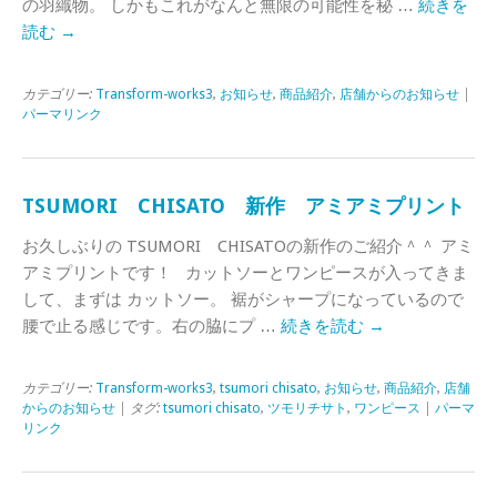
の羽織物。 しかもこれがなんと無限の可能性を秘 …
続きを
読む
→
カテゴリー:
Transform-works3
,
お知らせ
,
商品紹介
,
店舗からのお知らせ
|
パーマリンク
TSUMORI CHISATO 新作 アミアミプリント
お久しぶりの TSUMORI CHISATOの新作のご紹介＾＾ アミ
アミプリントです！ カットソーとワンピースが入ってきま
して、まずは カットソー。 裾がシャープになっているので
腰で止る感じです。右の脇にプ …
続きを読む
→
カテゴリー:
Transform-works3
,
tsumori chisato
,
お知らせ
,
商品紹介
,
店舗
からのお知らせ
| タグ:
tsumori chisato
,
ツモリチサト
,
ワンピース
|
パーマ
リンク