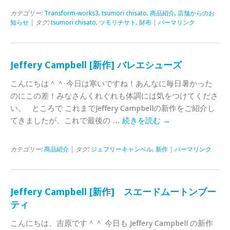
カテゴリー:
Transform-works3
,
tsumori chisato
,
商品紹介
,
店舗からのお
知らせ
| タグ:
tsumori chisato
,
ツモリチサト
,
財布
|
パーマリンク
Jeffery Campbell [新作] バレエシューズ
こんにちは＾＾ 今日は寒いですね！あんなに毎日暑かった
のにこの差！みなさんくれぐれも体調には気をつけてくださ
い。 ところで これまでJeffery Campbellの新作をご紹介し
てきましたが、これで最後の …
続きを読む
→
カテゴリー:
商品紹介
| タグ:
ジェフリーキャンベル
,
新作
|
パーマリンク
Jeffery Campbell [新作] スエードムートンブー
ティ
こんにちは、吉原です＾＾ 今日も Jeffery Campbell の新作