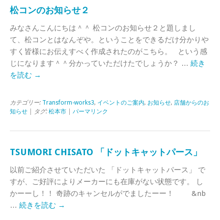
松コンのお知らせ２
みなさんこんにちは＾＾ 松コンのお知らせ２と題しまし
て、松コンとはなんぞや。ということをできるだけ分かりや
すく皆様にお伝えすべく作成されたのがこちら。 という感
じになります＾＾分かっていただけたでしょうか？ …
続き
を読む
→
カテゴリー:
Transform-works3
,
イベントのご案内
,
お知らせ
,
店舗からのお
知らせ
| タグ:
松本市
|
パーマリンク
TSUMORI CHISATO 「ドットキャットパース」
以前ご紹介させていただいた 「ドットキャットパース」 で
すが、ご好評によりメーカーにも在庫がない状態です。 し
かーーし！！ 奇跡のキャンセルがでましたーー！ &nb
…
続きを読む
→