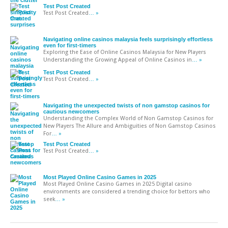
Test Post Created
Test Post Created
… »
Navigating online casinos malaysia feels surprisingly effortless
even for first-timers
Exploring the Ease of Online Casinos Malaysia for New Players
Understanding the Growing Appeal of Online Casinos in
… »
Test Post Created
Test Post Created
… »
Navigating the unexpected twists of non gamstop casinos for
cautious newcomers
Understanding the Complex World of Non Gamstop Casinos for
New Players The Allure and Ambiguities of Non Gamstop Casinos
For
… »
Test Post Created
Test Post Created
… »
Most Played Online Casino Games in 2025
Most Played Online Casino Games in 2025 Digital casino
environments are considered a trending choice for bettors who
seek
… »