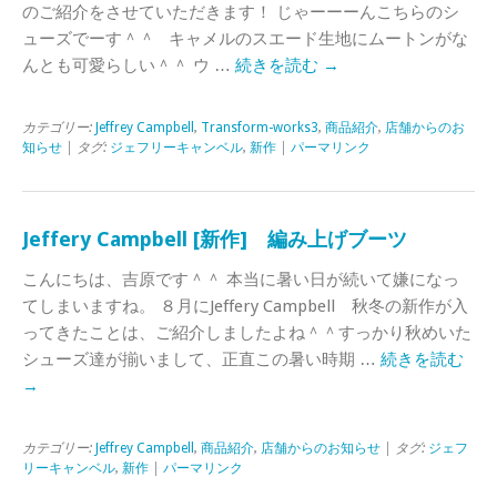
のご紹介をさせていただきます！ じゃーーーんこちらのシ
ューズでーす＾＾ キャメルのスエード生地にムートンがな
んとも可愛らしい＾＾ ウ …
続きを読む
→
カテゴリー:
Jeffrey Campbell
,
Transform-works3
,
商品紹介
,
店舗からのお
知らせ
| タグ:
ジェフリーキャンベル
,
新作
|
パーマリンク
Jeffery Campbell [新作] 編み上げブーツ
こんにちは、吉原です＾＾ 本当に暑い日が続いて嫌になっ
てしまいますね。 ８月にJeffery Campbell 秋冬の新作が入
ってきたことは、ご紹介しましたよね＾＾すっかり秋めいた
シューズ達が揃いまして、正直この暑い時期 …
続きを読む
→
カテゴリー:
Jeffrey Campbell
,
商品紹介
,
店舗からのお知らせ
| タグ:
ジェフ
リーキャンベル
,
新作
|
パーマリンク