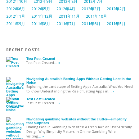
2012年10月
2012年9月
2012年8月
2012年7月
2012年6月
2012年5月
2012年4月
2012年3月
2012年2月
2012年1月
2011年12月
2011年11月
2011年10月
2011年9月
2011年8月
2011年7月
2011年6月
2011年5月
RECENT POSTS
Test Post Created
Test Post Created
… »
Navigating Australia’s Betting Apps Without Getting Lost in the
Noise
Exploring the Landscape of Betting Apps Australia: What You Need
to Know Understanding the Rise of Betting Apps in
… »
Test Post Created
Test Post Created
… »
Navigating gambling websites without the clutter—simplicity
that surprises
Finding Ease in Gambling Websites: A Fresh Take on User-Friendly
Design Why Simplicity Matters in Online Gambling When
visiting
… »