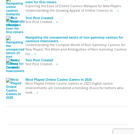
even for first-timers
Exploring the Ease of Online Casinos Malaysia for New Players
Understanding the Growing Appeal of Online Casinos in
… »
Test Post Created
Test Post Created
… »
Navigating the unexpected twists of non gamstop casinos for
cautious newcomers
Understanding the Complex World of Non Gamstop Casinos for
New Players The Allure and Ambiguities of Non Gamstop Casinos
For
… »
Test Post Created
Test Post Created
… »
Most Played Online Casino Games in 2025
Most Played Online Casino Games in 2025 Digital casino
environments are considered a trending choice for bettors who
seek
… »