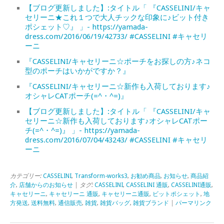
【ブログ更新しました】:タイトル「 『CASSELINI/キャ
セリーニ★これ１つで大人チックな印象に♪ビット付き
ポシェット♡』 」- https://yamada-
dress.com/2016/06/19/42733/ #CASSELINI #キャセリ
ーニ
『CASSELINI/キャセリーニ☆ポーチをお探しの方♪ネコ
型のポーチはいかがですか？』
『CASSELINI/キャセリーニ☆新作も入荷しております♪
オシャレCATポーチ(=^・^=)』
【ブログ更新しました】:タイトル「 『CASSELINI/キャ
セリーニ☆新作も入荷しております♪オシャレCATポー
チ(=^・^=)』 」- https://yamada-
dress.com/2016/07/04/43243/ #CASSELINI #キャセリ
ーニ
カテゴリー:
CASSELINI
,
Transform-works3
,
お勧め商品
,
お知らせ
,
商品紹
介
,
店舗からのお知らせ
| タグ:
CASSELINI
,
CASSELINI 通販
,
CASSELINI通販
,
キャセリーニ
,
キャセリーニ 通販
,
キャセリーニ通販
,
ビットポシェット
,
地
方発送
,
送料無料
,
通信販売
,
雑貨
,
雑貨バッグ
,
雑貨ブランド
|
パーマリンク