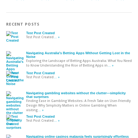
RECENT POSTS
Test Post Created
Test Post Created
… »
Navigating Australia’s Betting Apps Without Getting Lost in the
Noise
Exploring the Landscape of Betting Apps Australia: What You Need
to Know Understanding the Rise of Betting Apps in
… »
Test Post Created
Test Post Created
… »
Navigating gambling websites without the clutter—simplicity
that surprises
Finding Ease in Gambling Websites: A Fresh Take on User-Friendly
Design Why Simplicity Matters in Online Gambling When
visiting
… »
Test Post Created
Test Post Created
… »
Navigating online casinos malaysia feels surprisingly effortless