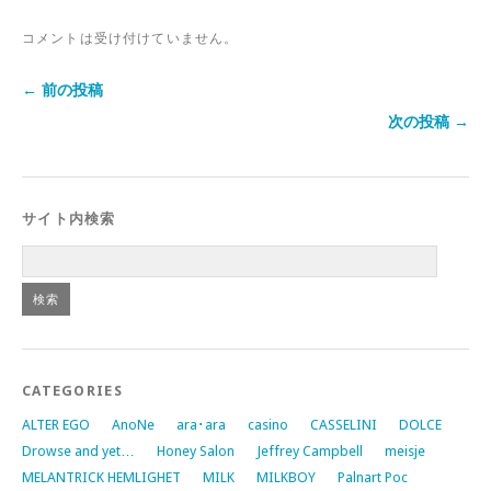
コメントは受け付けていません。
← 前の投稿
次の投稿 →
サイト内検索
CATEGORIES
ALTER EGO
AnoNe
ara･ara
casino
CASSELINI
DOLCE
Drowse and yet…
Honey Salon
Jeffrey Campbell
meisje
MELANTRICK HEMLIGHET
MILK
MILKBOY
Palnart Poc