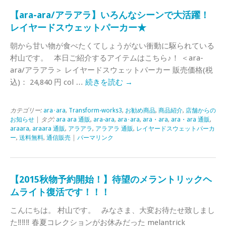
【ara-ara/アラアラ】いろんなシーンで大活躍！
レイヤードスウェットパーカー★
朝から甘い物が食べたくてしょうがない衝動に駆られている
村山です。 本日ご紹介するアイテムはこちら♪！ ＜ara-
ara/アラアラ＞ レイヤードスウェットパーカー 販売価格(税
込)： 24,840 円 col …
続きを読む
→
カテゴリー:
ara･ara
,
Transform-works3
,
お勧め商品
,
商品紹介
,
店舗からの
お知らせ
| タグ:
ara ara 通販
,
ara-ara
,
ara･ara
,
ara・ara
,
ara・ara 通販
,
araara
,
araara 通販
,
アラアラ
,
アラアラ 通販
,
レイヤードスウェットパーカ
ー
,
送料無料
,
通信販売
|
パーマリンク
【2015秋物予約開始！】待望のメラントリックヘ
ムライト復活です！！！
こんにちは。 村山です。 みなさま、大変お待たせ致しまし
た‼‼‼ 春夏コレクションがお休みだった melantrick