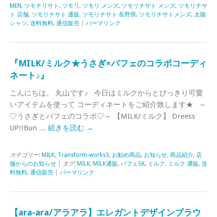
MEN
,
ツモチリサト
,
ツモリ
,
ツモリ メンズ
,
ツモリチサト メンズ
,
ツモリチサ
ト 店舗
,
ツモリチサト 通販
,
ツモリチサト 長野県
,
ツモリチサトメンズ
,
太陽
シャツ
,
送料無料
,
通信販売
|
パーマリンク
『MILK/ミルク★うさぎ×パフェのコラボコーディ
ネート♪』
こんにちは。 丸山です♪ 今日はミルクからとびっきり可愛
いアイテムを使って コーディネートをご紹介致します★ ～
♡うさぎとパフェのコラボ♡～ 【MILK/ミルク】 Dreess
UP!!Bun …
続きを読む
→
カテゴリー:
MILK
,
Transform-works3
,
お勧め商品
,
お知らせ
,
商品紹介
,
店
舗からのお知らせ
| タグ:
MILK
,
MILK通販
,
パフェSK
,
ミルク
,
ミルク 通販
,
送
料無料
,
通信販売
|
パーマリンク
【ara-ara/アラアラ】エレガントデザインブラウ