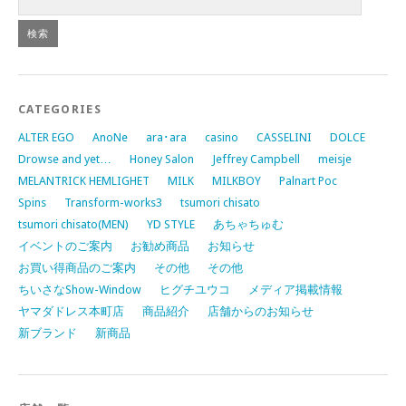
CATEGORIES
ALTER EGO
AnoNe
ara･ara
casino
CASSELINI
DOLCE
Drowse and yet…
Honey Salon
Jeffrey Campbell
meisje
MELANTRICK HEMLIGHET
MILK
MILKBOY
Palnart Poc
Spins
Transform-works3
tsumori chisato
tsumori chisato(MEN)
YD STYLE
あちゃちゅむ
イベントのご案内
お勧め商品
お知らせ
お買い得商品のご案内
その他
その他
ちいさなShow-Window
ヒグチユウコ
メディア掲載情報
ヤマダドレス本町店
商品紹介
店舗からのお知らせ
新ブランド
新商品