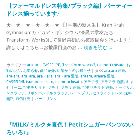
【フォーマルドレス特集/ブラック編】パーティー
ドレス揃っています♪
★—★—★—★—★—★ 【1学期の新入生】 Krah Krah
Gymnasiumカアカア・ギナジウム/漆黒の学友たち
Transform-Works3にて長野県初のお披露目会を行います！
詳しくはこちら→お披露目会のお …
続きを読む
→
カテゴリー:
ara･ara
,
CASSELINI
,
Transform-works3
,
tsumori chisato
,
お
勧め商品
,
お知らせ
,
商品紹介
,
店舗からのお知らせ
| タグ:
ara ara 通販
,
ara-ara
,
ara･ara
,
ara・ara
,
ara・ara 通販
,
araara
,
araara 通販
,
CASSELINI
,
tsumori chisato
,
tsumorichisato
,
アラアラ
,
アラアラ 通販
,
キャ
セリーニ
,
ツモチリサト
,
ツモリ
,
ツモリ 通販
,
ツモリチサト 通販
,
ビックリボ
ンクラッチ
,
リボンハンドルクラッチ
,
レースプリンセスラインドレス
,
送料
無料
,
通信販売
|
パーマリンク
『MILK/ミルク★夏色！Petitシュガーパンツのい
ろいろ♪』