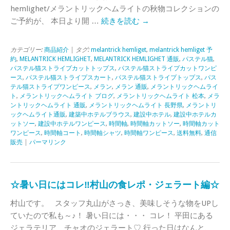
hemlighet/メラントリックヘムライトの秋物コレクションの
ご予約が、 本日より開 …
続きを読む
→
カテゴリー:
商品紹介
| タグ:
melantrick hemliget
,
melantrick hemliget 予
約
,
MELANTRICK HEMLIGHET
,
MELANTRICK HEMLIGHET 通販
,
パステル猫
,
パステル猫ストライプカットトップス
,
パステル猫ストライプカットワンピ
ース
,
パステル猫ストライプスカート
,
パステル猫ストライプトップス
,
パス
テル猫ストライプワンピース
,
メラン
,
メラン 通販
,
メラントリックヘムライ
ト
,
メラントリックヘムライト ブログ
,
メラントリックヘムライト 松本
,
メラ
ントリックヘムライト 通販
,
メラントリックヘムライト 長野県
,
メラントリ
ックヘムライト通販
,
建築中ホテルブラウス
,
建設中ホテル
,
建設中ホテルカ
ットソー
,
建設中ホテルワンピース
,
時間軸
,
時間軸カットソー
,
時間軸カット
ワンピース
,
時間軸コート
,
時間軸シャツ
,
時間軸ワンピース
,
送料無料
,
通信
販売
|
パーマリンク
☆暑い日にはコレ‼村山の食レポ・ジェラート編☆
村山です。 スタッフ丸山がさっき、美味しそうな物をUPし
ていたので私も～♪！ 暑い日には・・・ コレ！ 平田にある
ジェラテリア チャオのジェラート♡ 行った日はなんと、