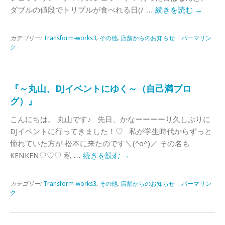
ダブルの値段でトリプルが食べれる日(/ …
続きを読む
→
カテゴリー:
Transform-works3
,
その他
,
店舗からのお知らせ
|
パーマリン
ク
『～丸山、DJイベントにゆく～（自己満ブロ
グ）』
こんにちは。 丸山です♪ 先日、かなーーーーり久しぶりに
DJイベントに行ってきました！♡ 私が学生時代からずっと
憧れていた方が 松本に来たのです＼(^o^)／ その名も
KENKEN♡♡♡ 私 …
続きを読む
→
カテゴリー:
Transform-works3
,
その他
,
店舗からのお知らせ
|
パーマリン
ク