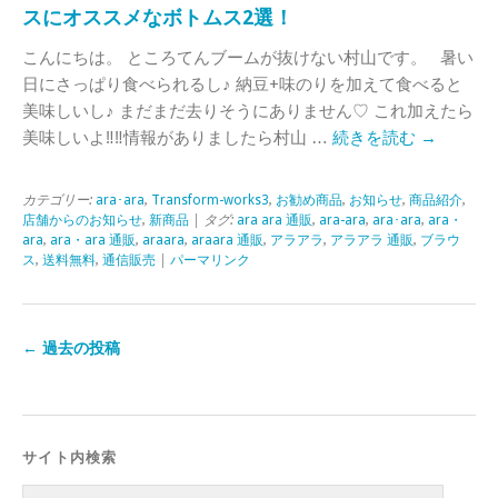
スにオススメなボトムス2選！
こんにちは。 ところてんブームが抜けない村山です。 暑い
日にさっぱり食べられるし♪ 納豆+味のりを加えて食べると
美味しいし♪ まだまだ去りそうにありません♡ これ加えたら
美味しいよ‼‼情報がありましたら村山 …
続きを読む
→
カテゴリー:
ara･ara
,
Transform-works3
,
お勧め商品
,
お知らせ
,
商品紹介
,
店舗からのお知らせ
,
新商品
| タグ:
ara ara 通販
,
ara-ara
,
ara･ara
,
ara・
ara
,
ara・ara 通販
,
araara
,
araara 通販
,
アラアラ
,
アラアラ 通販
,
ブラウ
ス
,
送料無料
,
通信販売
|
パーマリンク
←
過去の投稿
サイト内検索