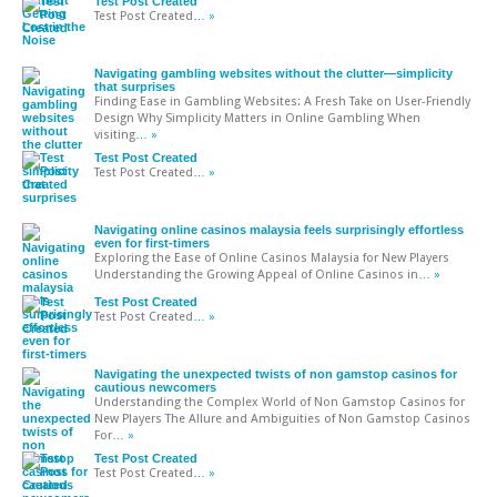
Test Post Created
Test Post Created
… »
Navigating gambling websites without the clutter—simplicity
that surprises
Finding Ease in Gambling Websites: A Fresh Take on User-Friendly
Design Why Simplicity Matters in Online Gambling When
visiting
… »
Test Post Created
Test Post Created
… »
Navigating online casinos malaysia feels surprisingly effortless
even for first-timers
Exploring the Ease of Online Casinos Malaysia for New Players
Understanding the Growing Appeal of Online Casinos in
… »
Test Post Created
Test Post Created
… »
Navigating the unexpected twists of non gamstop casinos for
cautious newcomers
Understanding the Complex World of Non Gamstop Casinos for
New Players The Allure and Ambiguities of Non Gamstop Casinos
For
… »
Test Post Created
Test Post Created
… »