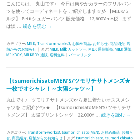
こんにちは。 丸山です♪ 今日は爽やかカラーのフリルパン
ツを使ってコーディネートを ご紹介します☆彡 【MILK/ミ
ルク】 Petitシュガーパンツ 販売価格 12,600Yen+税 まず
は淡 …
続きを読む
→
カテゴリー:
MILK
,
Transform-works3
,
お勧め商品
,
お知らせ
,
商品紹介
,
店
舗からのお知らせ
| タグ:
MILK
,
Milk カットソー
,
MILK 通信販売
,
MILK 通販
,
MILKBOY
,
MILKBOY 通販
,
送料無料
|
パーマリンク
【tsumorichisatoMEN’S/ツモリチサトメンズ★
一枚でオシャレ！～太陽シャツ～】
丸山です♪ ツモリチサトメンズから夏に着たいオススメシ
ャツを ご紹介(^^)/★ 【tsumorichisatoMEN’S/ツモリチサ
トメンズ】 太陽プリントシャツ 22,000Y …
続きを読む
→
カテゴリー:
Transform-works3
,
tsumori chisato(MEN)
,
お勧め商品
,
お知ら
せ
,
商品紹介
,
店舗からのお知らせ
| タグ:
tsumori chisato
,
tsumori chisato