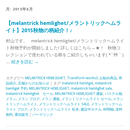
月:
2015年6月
【melantrick hemlighet/メラントリックヘムラ
イト】2015秋物の柄紹介！♪
村山です。 melantrick hemlighet/メラントリックヘムライ
ト秋物予約が開始しました! 詳しくはこちら→★！ 秋物コ
レクションで使われている柄をご紹介しちゃいます( *´艸｀)
…
続きを読む
→
カテゴリー:
MELANTRICK HEMLIGHET
,
Transform-works3
,
お勧め商品
,
商
品紹介
,
店舗からのお知らせ
| タグ:
melantrick hemliget
,
melantrick
hemliget 予約
,
MELANTRICK HEMLIGHET
,
melantrick hemlighet sale
,
melantrick hemlighet セール
,
MELANTRICK HEMLIGHET 通販
,
パステル猫
,
メラン
,
メラン ブログ
,
メラン 通販
,
メラントリクヘムライト セール
,
メラン
トリックヘムライト
,
メラントリックヘムライト SALE
,
メラントリックヘム
ライト ブログ
,
メラントリックヘムライト 松本
,
建設中ホテル
,
時間軸
,
送料
無料
,
通信販売
|
パーマリンク