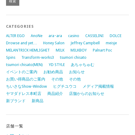
CATEGORIES
ALTER EGO
AnoNe
ara･ara
casino
CASSELINI
DOLCE
Drowse and yet…
Honey Salon
Jeffrey Campbell
meisje
MELANTRICK HEMLIGHET
MILK
MILKBOY
Palnart Poc
Spins
Transform-works3
tsumori chisato
tsumori chisato(MEN)
YD STYLE
あちゃちゅむ
イベントのご案内
お勧め商品
お知らせ
お買い得商品のご案内
その他
その他
ちいさなShow-Window
ヒグチユウコ
メディア掲載情報
ヤマダドレス本町店
商品紹介
店舗からのお知らせ
新ブランド
新商品
店舗一覧