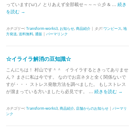
っています(‘ω’)ノ とりあえず全部載せ～～～☆彡 & …
続き
を読む
→
カテゴリー:
Transform-works3
,
お知らせ
,
商品紹介
| タグ:
ワンピース
,
地
方発送
,
送料無料
,
通販
|
パーマリンク
☆イライラ解消の豆知識☆
こんにちは！ 村山です＾＾ イライラするときってありませ
ん？ まさに私は今です。 なのでお店ネタと全く関係ないで
すが・・・ ストレス発散方法を調べました。 もしストレス
が溜まっている方いましたら必見です。 …
続きを読む
→
カテゴリー:
Transform-works3
,
商品紹介
,
店舗からのお知らせ
|
パーマリ
ンク