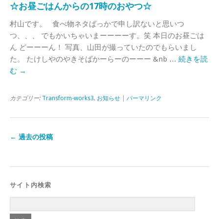
☆お昼ごはんからの17時のおやつ☆
村山です。 食べ物ネタばっかで申し訳ないと思いつ
つ、、、 でもかいちゃいまーーーーす。笑 本日のお昼ごは
ん どーーーん！ 写真、山田が撮っていたのでもらいまし
た。 たけしやのやきそばかーらーのーーー &nb …
続きを読
む
→
カテゴリー:
Transform-works3
,
お知らせ
|
パーマリンク
←
過去の投稿
サイト内検索