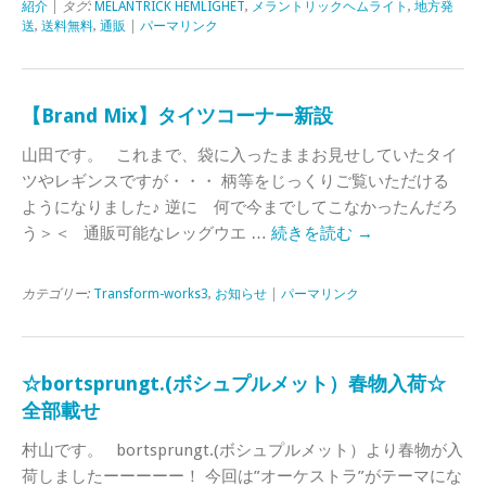
紹介
| タグ:
MELANTRICK HEMLIGHET
,
メラントリックヘムライト
,
地方発
送
,
送料無料
,
通販
|
パーマリンク
【Brand Mix】タイツコーナー新設
山田です。 これまで、袋に入ったままお見せしていたタイ
ツやレギンスですが・・・ 柄等をじっくりご覧いただける
ようになりました♪ 逆に 何で今までしてこなかったんだろ
う＞＜ 通販可能なレッグウエ …
続きを読む
→
カテゴリー:
Transform-works3
,
お知らせ
|
パーマリンク
☆bortsprungt.(ボシュプルメット）春物入荷☆
全部載せ
村山です。 bortsprungt.(ボシュプルメット）より春物が入
荷しましたーーーーー！ 今回は”オーケストラ”がテーマにな