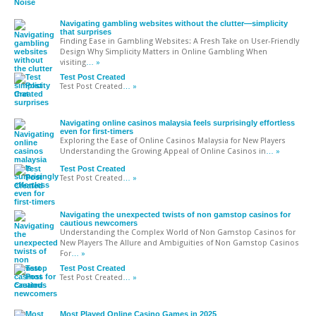
Navigating gambling websites without the clutter—simplicity
that surprises
Finding Ease in Gambling Websites: A Fresh Take on User-Friendly
Design Why Simplicity Matters in Online Gambling When
visiting
… »
Test Post Created
Test Post Created
… »
Navigating online casinos malaysia feels surprisingly effortless
even for first-timers
Exploring the Ease of Online Casinos Malaysia for New Players
Understanding the Growing Appeal of Online Casinos in
… »
Test Post Created
Test Post Created
… »
Navigating the unexpected twists of non gamstop casinos for
cautious newcomers
Understanding the Complex World of Non Gamstop Casinos for
New Players The Allure and Ambiguities of Non Gamstop Casinos
For
… »
Test Post Created
Test Post Created
… »
Most Played Online Casino Games in 2025