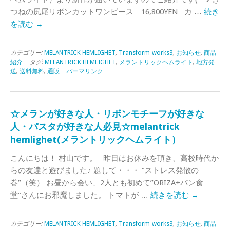
つねの尻尾リボンカットワンピース 16,800YEN カ …
続き
を読む
→
カテゴリー:
MELANTRICK HEMLIGHET
,
Transform-works3
,
お知らせ
,
商品
紹介
| タグ:
MELANTRICK HEMLIGHET
,
メラントリックヘムライト
,
地方発
送
,
送料無料
,
通販
|
パーマリンク
☆メランが好きな人・リボンモチーフが好きな
人・パスタが好きな人必見☆melantrick
hemlighet(メラントリックヘムライト）
こんにちは！ 村山です。 昨日はお休みを頂き、高校時代か
らの友達と遊びました♪ 題して・・・ ”ストレス発散の
巻”（笑） お昼から会い、2人とも初めて”ORIZA+パン食
堂”さんにお邪魔しました。 トマトが …
続きを読む
→
カテゴリー:
MELANTRICK HEMLIGHET
,
Transform-works3
,
お知らせ
,
商品