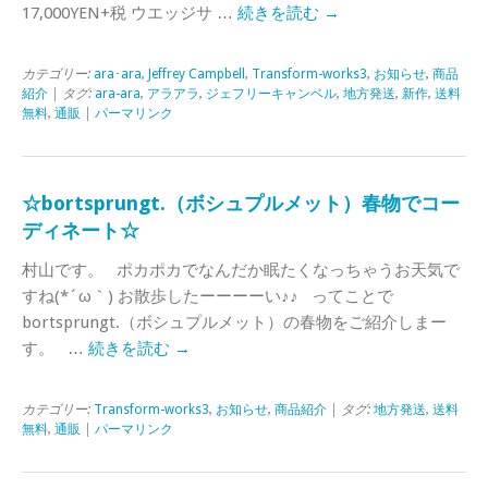
17,000YEN+税 ウエッジサ …
続きを読む
→
カテゴリー:
ara･ara
,
Jeffrey Campbell
,
Transform-works3
,
お知らせ
,
商品
紹介
| タグ:
ara-ara
,
アラアラ
,
ジェフリーキャンベル
,
地方発送
,
新作
,
送料
無料
,
通販
|
パーマリンク
☆bortsprungt.（ボシュプルメット）春物でコー
ディネート☆
村山です。 ポカポカでなんだか眠たくなっちゃうお天気で
すね(*´ω｀) お散歩したーーーーい♪♪ ってことで
bortsprungt.（ボシュプルメット）の春物をご紹介しまー
す。 …
続きを読む
→
カテゴリー:
Transform-works3
,
お知らせ
,
商品紹介
| タグ:
地方発送
,
送料
無料
,
通販
|
パーマリンク