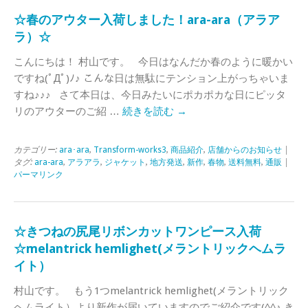
☆春のアウター入荷しました！ara-ara（アラア
ラ）☆
こんにちは！ 村山です。 今日はなんだか春のように暖かい
ですね(ﾟДﾟ)ﾉ♪ こんな日は無駄にテンション上がっちゃいま
すね♪♪♪ さて本日は、今日みたいにポカポカな日にピッタ
リのアウターのご紹 …
続きを読む
→
カテゴリー:
ara･ara
,
Transform-works3
,
商品紹介
,
店舗からのお知らせ
|
タグ:
ara-ara
,
アラアラ
,
ジャケット
,
地方発送
,
新作
,
春物
,
送料無料
,
通販
|
パーマリンク
☆きつねの尻尾リボンカットワンピース入荷
☆melantrick hemlighet(メラントリックヘムラ
イト）
村山です。 もう1つmelantrick hemlighet(メラントリック
ヘムライト）より新作が届いていますのでご紹介です(^^♪ き