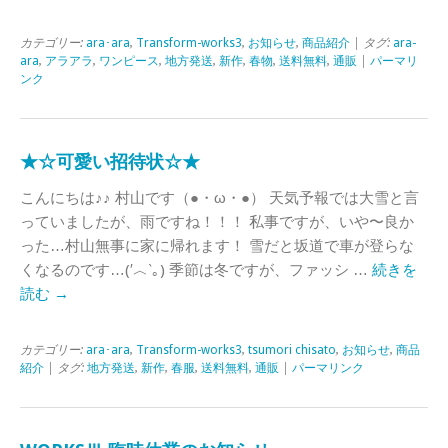
カテゴリー:
ara･ara
,
Transform-works3
,
お知らせ
,
商品紹介
| タグ:
ara-
ara
,
アラアラ
,
ワンピース
,
地方発送
,
新作
,
春物
,
送料無料
,
通販
|
パーマリ
ンク
★☆可愛い招待状☆★
こんにちは♪♪ 村山です（●・ω・●） 天気予報では大雪と言
っていましたが、雨ですね！！！ 私事ですが、いや〜良か
った…村山無事に家に帰れます！ 雪だと坂道で車が登らな
くなるのです…(′︿‵｡) 季節は冬ですが、ファッシ …
続きを
読む
→
カテゴリー:
ara･ara
,
Transform-works3
,
tsumori chisato
,
お知らせ
,
商品
紹介
| タグ:
地方発送
,
新作
,
春服
,
送料無料
,
通販
|
パーマリンク