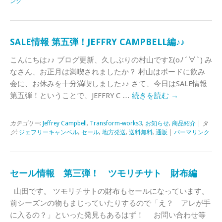
ンク
SALE情報 第五弾！JEFFRY CAMPBELL編♪♪
こんにちは♪♪ ブログ更新、久しぶりの村山ですΣ(oﾉ´∀`) み
なさん、お正月は満喫されましたか？ 村山はボードに飲み
会に、お休みを十分満喫しました♪♪ さて、今日はSALE情報
第五弾！ということで、JEFFRY C …
続きを読む
→
カテゴリー:
Jeffrey Campbell
,
Transform-works3
,
お知らせ
,
商品紹介
| タ
グ:
ジェフリーキャンベル
,
セール
,
地方発送
,
送料無料
,
通販
|
パーマリンク
セール情報 第三弾！ ツモリチサト 財布編
山田です。 ツモリチサトの財布もセールになっています。
前シーズンの物もまじっていたりするので「え？ アレが手
に入るの？」といった発見もあるはず！ お問い合わせ等