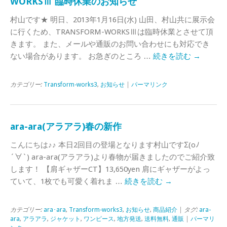
WORKSⅢ 臨時休業のお知らせ
村山です★ 明日、2013年1月16日(水) 山田、村山共に展示会
に行くため、TRANSFORM-WORKSⅢは臨時休業とさせて頂
きます。 また、メールや通販のお問い合わせにも対応でき
ない場合があります。 お急ぎのところ …
続きを読む
→
カテゴリー:
Transform-works3
,
お知らせ
|
パーマリンク
ara-ara(アラアラ)春の新作
こんにちは♪♪ 本日2回目の登場となります村山ですΣ(oﾉ
´∀`) ara-ara(アラアラ)より春物が届きましたのでご紹介致
します！ 【肩ギャザーCT】13,650yen 肩にギャザーがよっ
ていて、1枚でも可愛く着れま …
続きを読む
→
カテゴリー:
ara･ara
,
Transform-works3
,
お知らせ
,
商品紹介
| タグ:
ara-
ara
,
アラアラ
,
ジャケット
,
ワンピース
,
地方発送
,
送料無料
,
通販
|
パーマリ