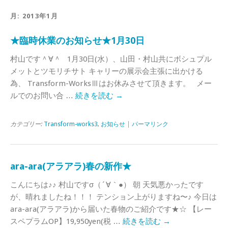
月:
2013年1月
★臨時休業のお知らせ★1月30日
村山です＾∀＾ 1月30日(水）、山田・村山共にボシュプル
メットとツモリチサト キャリーの展示会主張に出かける
為、 Transform-WorksⅢはお休みさせて頂きます。 メー
ルでのお問い合 …
続きを読む
→
カテゴリー:
Transform-works3
,
お知らせ
|
パーマリンク
ara-ara(アラアラ)春の新作★
こんにちは♪♪ 村山ですσ（´∀｀●） 朝 天気悪かったです
が、晴れましたね！！！ テンション上がりますね〜♪ 今日は
ara-ara(アラアラ)から届いた春物のご紹介です★☆ 【レー
スペプラムOP】19,950yen(税 …
続きを読む
→