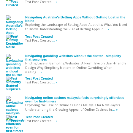
Test Post Created
… »
Navigating Australia’s Betting Apps Without Getting Lost in the
Noise
Exploring the Landscape of Betting Apps Australia: What You Need
to Know Understanding the Rise of Betting Apps in
… »
Test Post Created
Test Post Created
… »
Navigating gambling websites without the clutter—simplicity
that surprises
Finding Ease in Gambling Websites: A Fresh Take on User-Friendly
Design Why Simplicity Matters in Online Gambling When
visiting
… »
Test Post Created
Test Post Created
… »
Navigating online casinos malaysia feels surprisingly effortless
even for first-timers
Exploring the Ease of Online Casinos Malaysia for New Players
Understanding the Growing Appeal of Online Casinos in
… »
Test Post Created
Test Post Created
… »