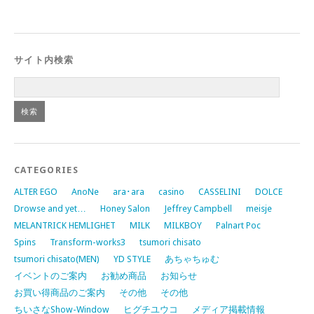
サイト内検索
CATEGORIES
ALTER EGO
AnoNe
ara･ara
casino
CASSELINI
DOLCE
Drowse and yet…
Honey Salon
Jeffrey Campbell
meisje
MELANTRICK HEMLIGHET
MILK
MILKBOY
Palnart Poc
Spins
Transform-works3
tsumori chisato
tsumori chisato(MEN)
YD STYLE
あちゃちゅむ
イベントのご案内
お勧め商品
お知らせ
お買い得商品のご案内
その他
その他
ちいさなShow-Window
ヒグチユウコ
メディア掲載情報