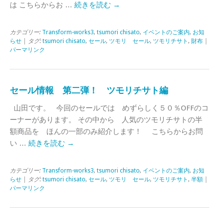
は こちらからお …
続きを読む
→
カテゴリー:
Transform-works3
,
tsumori chisato
,
イベントのご案内
,
お知
らせ
| タグ:
tsumori chisato
,
セール
,
ツモリ セール
,
ツモリチサト
,
財布
|
パーマリンク
セール情報 第二弾！ ツモリチサト編
山田です。 今回のセールでは めずらしく５０％OFFのコ
ーナーがあります。 その中から 人気のツモリチサトの半
額商品を ほんの一部のみ紹介します！ こちらからお問
い …
続きを読む
→
カテゴリー:
Transform-works3
,
tsumori chisato
,
イベントのご案内
,
お知
らせ
| タグ:
tsumori chisato
,
セール
,
ツモリ セール
,
ツモリチサト
,
半額
|
パーマリンク