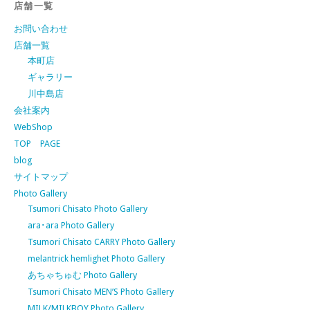
店舗一覧
お問い合わせ
店舗一覧
本町店
ギャラリー
川中島店
会社案内
WebShop
TOP PAGE
blog
サイトマップ
Photo Gallery
Tsumori Chisato Photo Gallery
ara･ara Photo Gallery
Tsumori Chisato CARRY Photo Gallery
melantrick hemlighet Photo Gallery
あちゃちゅむ Photo Gallery
Tsumori Chisato MEN’S Photo Gallery
MILK/MILKBOY Photo Gallery