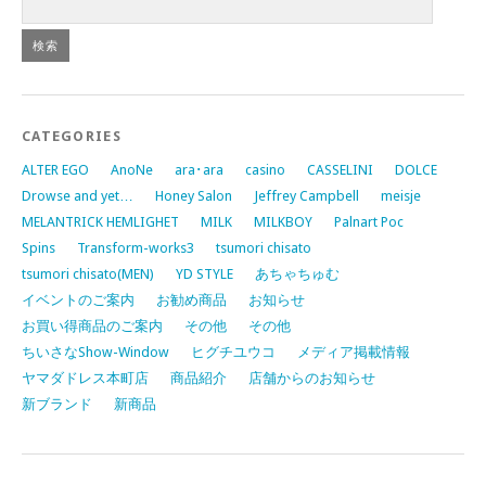
CATEGORIES
ALTER EGO
AnoNe
ara･ara
casino
CASSELINI
DOLCE
Drowse and yet…
Honey Salon
Jeffrey Campbell
meisje
MELANTRICK HEMLIGHET
MILK
MILKBOY
Palnart Poc
Spins
Transform-works3
tsumori chisato
tsumori chisato(MEN)
YD STYLE
あちゃちゅむ
イベントのご案内
お勧め商品
お知らせ
お買い得商品のご案内
その他
その他
ちいさなShow-Window
ヒグチユウコ
メディア掲載情報
ヤマダドレス本町店
商品紹介
店舗からのお知らせ
新ブランド
新商品