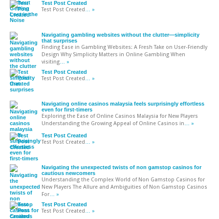
Test Post Created
Test Post Created
… »
Navigating gambling websites without the clutter—simplicity
that surprises
Finding Ease in Gambling Websites: A Fresh Take on User-Friendly
Design Why Simplicity Matters in Online Gambling When
visiting
… »
Test Post Created
Test Post Created
… »
Navigating online casinos malaysia feels surprisingly effortless
even for first-timers
Exploring the Ease of Online Casinos Malaysia for New Players
Understanding the Growing Appeal of Online Casinos in
… »
Test Post Created
Test Post Created
… »
Navigating the unexpected twists of non gamstop casinos for
cautious newcomers
Understanding the Complex World of Non Gamstop Casinos for
New Players The Allure and Ambiguities of Non Gamstop Casinos
For
… »
Test Post Created
Test Post Created
… »