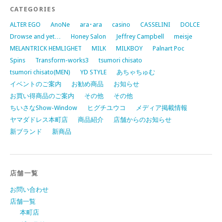
CATEGORIES
ALTER EGO
AnoNe
ara･ara
casino
CASSELINI
DOLCE
Drowse and yet…
Honey Salon
Jeffrey Campbell
meisje
MELANTRICK HEMLIGHET
MILK
MILKBOY
Palnart Poc
Spins
Transform-works3
tsumori chisato
tsumori chisato(MEN)
YD STYLE
あちゃちゅむ
イベントのご案内
お勧め商品
お知らせ
お買い得商品のご案内
その他
その他
ちいさなShow-Window
ヒグチユウコ
メディア掲載情報
ヤマダドレス本町店
商品紹介
店舗からのお知らせ
新ブランド
新商品
店舗一覧
お問い合わせ
店舗一覧
本町店