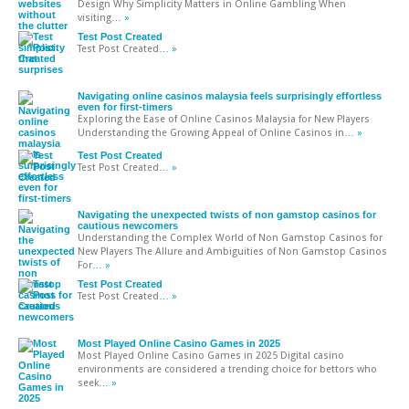
Design Why Simplicity Matters in Online Gambling When
visiting
… »
Test Post Created
Test Post Created
… »
Navigating online casinos malaysia feels surprisingly effortless
even for first-timers
Exploring the Ease of Online Casinos Malaysia for New Players
Understanding the Growing Appeal of Online Casinos in
… »
Test Post Created
Test Post Created
… »
Navigating the unexpected twists of non gamstop casinos for
cautious newcomers
Understanding the Complex World of Non Gamstop Casinos for
New Players The Allure and Ambiguities of Non Gamstop Casinos
For
… »
Test Post Created
Test Post Created
… »
Most Played Online Casino Games in 2025
Most Played Online Casino Games in 2025 Digital casino
environments are considered a trending choice for bettors who
seek
… »