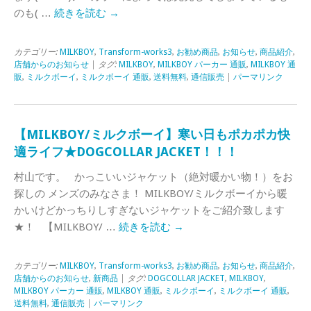
のも( …
続きを読む
→
カテゴリー:
MILKBOY
,
Transform-works3
,
お勧め商品
,
お知らせ
,
商品紹介
,
店舗からのお知らせ
| タグ:
MILKBOY
,
MILKBOY パーカー 通販
,
MILKBOY 通
販
,
ミルクボーイ
,
ミルクボーイ 通販
,
送料無料
,
通信販売
|
パーマリンク
【MILKBOY/ミルクボーイ】寒い日もポカポカ快
適ライフ★DOGCOLLAR JACKET！！！
村山です。 かっこいいジャケット（絶対暖かい物！）をお
探しの メンズのみなさま！ MILKBOY/ミルクボーイから暖
かいけどかっちりしすぎないジャケットをご紹介致します
★！ 【MILKBOY/ …
続きを読む
→
カテゴリー:
MILKBOY
,
Transform-works3
,
お勧め商品
,
お知らせ
,
商品紹介
,
店舗からのお知らせ
,
新商品
| タグ:
DOGCOLLAR JACKET
,
MILKBOY
,
MILKBOY パーカー 通販
,
MILKBOY 通販
,
ミルクボーイ
,
ミルクボーイ 通販
,
送料無料
,
通信販売
|
パーマリンク