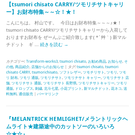
【tsumori chisato CARRY/ツモリチサトキャリ
ー】お財布特集～～☆！★！
こんにちは。 村山です。 今日はお財布特集～～～♪★！
tsumori chisato CARRY/ツモリチサトキャリーから入荷して
おりますお財布を ぜーんぶご紹介致します( *´艸｀) 新マル
チドット ギ …
続きを読む
→
カテゴリー:
Transform-works3
,
tsumori chisato
,
お勧め商品
,
お知らせ
,
そ
の他
,
商品紹介
,
店舗からのお知らせ
| タグ:
tsumori chisato
,
tsumori
chisato CARRY
,
tsumorichisato
,
ソフトレザー
,
ツモチリサト
,
ツモリ
,
ツモ
リ 財布
,
ツモリ 通販
,
ツモリチサト
,
ツモリチサト キャリー
,
ツモリチサト 店
舗
,
ツモリチサト 通販
,
ツモリチサト 長野県
,
ツモリチサトキャリー
,
ツモリ
通販
,
ドロップス
,
刺繍
,
北斗七星
,
小花プリント
,
新マルチドット
,
花ネコ
,
送
料無料
,
通信販売
|
パーマリンク
『MELANTRICK HEMLIGHET/メラントリックヘ
ムライト★建築途中のカットソーのいろいろ
☆★☆』