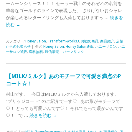
ームーンシリーズ！！！ セーラー戦士のそれぞれの名前を
華奢なゴールドのラインで表現した、 さりげないおシャレ
が楽しめるレタードリングも入荷しておりますっ …
続きを
読む
→
カテゴリー:
Honey Salon
,
Transform-works3
,
お勧め商品
,
商品紹介
,
店舗
からのお知らせ
| タグ:
Honey Salon
,
Honey Salon通販
,
ハニーサロン
,
ハニ
ーサロン通販
,
送料無料
,
通信販売
|
パーマリンク
【MILK/ミルク】あのモチーフで可愛さ満点のP
コート☆！
村山です。 今日はMILK/ミルクから入荷しております、
”ブリッジコート” のご紹介でーす♡ あの形がモチーフで
♡！ とっても可愛いんです♡！ それでもって暖かいんです
♡！ で …
続きを読む
→
カテゴリー:
MILK
,
Transform-works3
,
お勧め商品
,
お知らせ
,
商品紹介
,
店