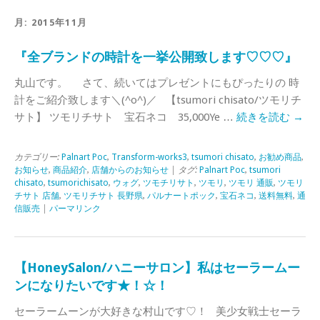
月:
2015年11月
『全ブランドの時計を一挙公開致します♡♡♡』
丸山です。 さて、続いてはプレゼントにもぴったりの 時
計をご紹介致します＼(^o^)／ 【tsumori chisato/ツモリチ
サト】 ツモリチサト 宝石ネコ 35,000Ye …
続きを読む
→
カテゴリー:
Palnart Poc
,
Transform-works3
,
tsumori chisato
,
お勧め商品
,
お知らせ
,
商品紹介
,
店舗からのお知らせ
| タグ:
Palnart Poc
,
tsumori
chisato
,
tsumorichisato
,
ウォグ
,
ツモチリサト
,
ツモリ
,
ツモリ 通販
,
ツモリ
チサト 店舗
,
ツモリチサト 長野県
,
パルナートポック
,
宝石ネコ
,
送料無料
,
通
信販売
|
パーマリンク
【HoneySalon/ハニーサロン】私はセーラームー
ンになりたいです★！☆！
セーラームーンが大好きな村山です♡！ 美少女戦士セーラ