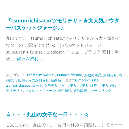
『tsumorichisato/ツモリチサト★大人気アウタ
ーバスケットジャージ♪』
丸山です。 tsumori chisato/ツモリチサトから大人気のア
ウターの ご紹介です(*´ω｀) バスケットジャージ
39,000Yen＋税 size：2 color:ベージュ、ブラック 素材：毛
65 …
続きを読む
→
カテゴリー:
Transform-works3
,
tsumori chisato
,
お勧め商品
,
お知らせ
,
商
品紹介
,
店舗からのお知らせ
,
新商品
| タグ:
tsumori chisato
,
tsumorichisato
,
コート
,
ツモチリサト
,
ツモリ
,
ツモリ 財布
,
ツモリ 通販
,
ツ
モリチサト
,
バスケットジャージ
,
送料無料
,
通信販売
|
パーマリンク
☆・・・丸山の女子な一日・・・☆
こんにちは。 丸山です。 先日お休みを頂戴しましてとーー