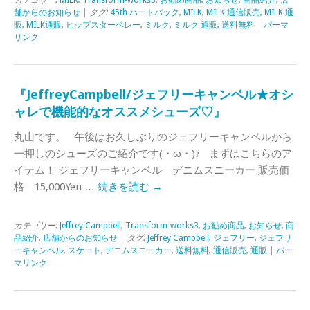
舗からのお知らせ
| タグ:
45th ハートバック
,
MILK
,
MILK 通信販売
,
MILK 通
販
,
MILK通販
,
ヒップスターベレー
,
ミルク
,
ミルク 通販
,
送料無料
|
パーマ
リンク
『JeffreyCampbell/ジェフリーキャンベル★オシ
ャレで機能的なオススメシューズ♡』
丸山です。 午後はお久しぶりのジェフリーキャンベルから
一押しのシューズのご紹介です(・ω・)♪ まずはこちらのア
イテム！ ジェフリーキャンベル デニムスニーカー 販売価
格 15,000Yen …
続きを読む
→
カテゴリー:
Jeffrey Campbell
,
Transform-works3
,
お勧め商品
,
お知らせ
,
商
品紹介
,
店舗からのお知らせ
| タグ:
Jeffrey Campbell
,
ジェフリー
,
ジェフリ
ーキャンベル
,
スケート
,
デニムスニーカー
,
送料無料
,
通信販売
,
通販
|
パー
マリンク