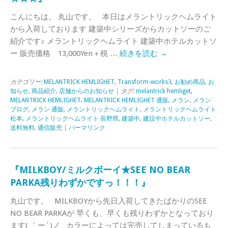
こんにちは。 丸山です。 本日はメラントリックヘムライト
から入荷しております 建築中シリーズからカットソーのご
紹介です♪ メラントリックヘムライト 建築中ホテルカットソ
ー 販売価格 13,000Yen＋税 …
続きを読む
→
カテゴリー:
MELANTRICK HEMLIGHET
,
Transform-works3
,
お勧め商品
,
お
知らせ
,
商品紹介
,
店舗からのお知らせ
| タグ:
melantrick hemliget
,
MELANTRICK HEMLIGHET
,
MELANTRICK HEMLIGHET 通販
,
メラン
,
メラン
ブログ
,
メラン 通販
,
メラントリックヘムライト
,
メラントリックヘムライト
松本
,
メラントリックヘムライト 長野県
,
建築中
,
建設中ホテルカットソー
,
送料無料
,
通信販売
|
パーマリンク
『MILKBOY/ミルクボーイ★SEE NO BEAR
PARKA残りわずかですっ！！！』
丸山です。 MILKBOYから先日入荷してきたばかりのSEE
NO BEAR PARKAが 早くも、早くも残りわずかとなっており
ます( ｀ー´)ノ カラーによっては完売してしまっているも