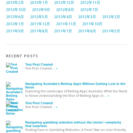
2013年2月
2013年1月
2012年12月
2012年11月
2012年10月
2012年9月
2012年8月
2012年7月
2012年6月
2012年5月
2012年4月
2012年3月
2012年2月
2012年1月
2011年12月
2011年11月
2011年10月
2011年9月
2011年8月
2011年7月
2011年6月
2011年5月
RECENT POSTS
Test Post Created
Test Post Created
… »
Navigating Australia’s Betting Apps Without Getting Lost in the
Noise
Exploring the Landscape of Betting Apps Australia: What You Need
to Know Understanding the Rise of Betting Apps in
… »
Test Post Created
Test Post Created
… »
Navigating gambling websites without the clutter—simplicity
that surprises
Finding Ease in Gambling Websites: A Fresh Take on User-Friendly