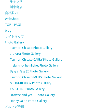
ギャラリー
川中島店
会社案内
WebShop
TOP PAGE
blog
サイトマップ
Photo Gallery
Tsumori Chisato Photo Gallery
ara･ara Photo Gallery
Tsumori Chisato CARRY Photo Gallery
melantrick hemlighet Photo Gallery
あちゃちゅむ Photo Gallery
Tsumori Chisato MEN’S Photo Gallery
MILK/MILKBOY Photo Gallery
CASSELINI Photo Gallery
Drowse and yet… Photo Gallery
Honey Salon Photo Gallery
メルマガ登録