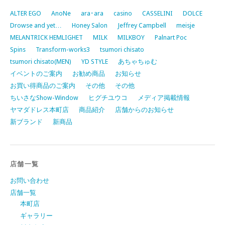
ALTER EGO
AnoNe
ara･ara
casino
CASSELINI
DOLCE
Drowse and yet…
Honey Salon
Jeffrey Campbell
meisje
MELANTRICK HEMLIGHET
MILK
MILKBOY
Palnart Poc
Spins
Transform-works3
tsumori chisato
tsumori chisato(MEN)
YD STYLE
あちゃちゅむ
イベントのご案内
お勧め商品
お知らせ
お買い得商品のご案内
その他
その他
ちいさなShow-Window
ヒグチユウコ
メディア掲載情報
ヤマダドレス本町店
商品紹介
店舗からのお知らせ
新ブランド
新商品
店舗一覧
お問い合わせ
店舗一覧
本町店
ギャラリー