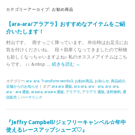
カテゴリーアーカイブ:
お勧め商品
【ara-ara/アラアラ】おすすめなアイテムをご紹
介いたします！
村山です。 雨すっごく降っています。 外出時はお足元にお
気を付けくださいね。 段々肌寒くなってきましたので秋物
も欲しくなっちゃいますよね♪ 私のオススメアイテムはこち
らです。 ↓↓ &nbsp …
続きを読む
→
カテゴリー:
ara･ara
,
Transform-works3
,
お勧め商品
,
お知らせ
,
商品紹介
,
店舗からのお知らせ
| タグ:
ara ara 通販
,
ara-ara
,
ara・ara
,
ara･ara
,
ara・ara 通販
,
araara
,
araara 通販
,
アラアラ
,
アラアラ 通販
,
送料無料
,
通
信販売
|
パーマリンク
『Jeffry Campbell/ジェフリーキャンベル☆年中
使えるレースアップシューズ♡』