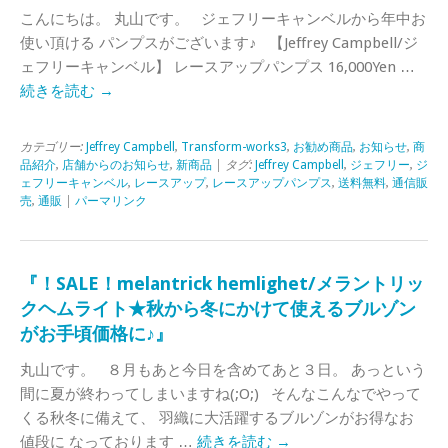
こんにちは。 丸山です。 ジェフリーキャンベルから年中お
使い頂ける パンプスがございます♪ 【Jeffrey Campbell/ジ
ェフリーキャンベル】 レースアップパンプス 16,000Yen …
続きを読む
→
カテゴリー:
Jeffrey Campbell
,
Transform-works3
,
お勧め商品
,
お知らせ
,
商
品紹介
,
店舗からのお知らせ
,
新商品
| タグ:
Jeffrey Campbell
,
ジェフリー
,
ジ
ェフリーキャンベル
,
レースアップ
,
レースアップパンプス
,
送料無料
,
通信販
売
,
通販
|
パーマリンク
『！SALE！melantrick hemlighet/メラントリッ
クヘムライト★秋から冬にかけて使えるブルゾン
がお手頃価格に♪』
丸山です。 ８月もあと今日を含めてあと３日。 あっという
間に夏が終わってしまいますね(;O;) そんなこんなでやって
くる秋冬に備えて、 羽織に大活躍するブルゾンがお得なお
値段に なっております …
続きを読む
→