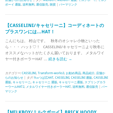
ボーイ 通販
,
送料無料
,
通信販売
,
雑貨
|
パーマリンク
【CASSELINI/キャセリーニ】コーディネートの
プラスワンには…HAT！
こんにちは。 村山です。 秋冬のオシャレ小物といった
ら・・・ ハット♡！ CASSELINI/キャセリーニより秋冬に
オススメなハットがたくさん届いております。 メタルワイ
ヤー付きボーラーHAT …
続きを読む
→
カテゴリー:
CASSELINI
,
Transform-works3
,
お勧め商品
,
商品紹介
,
店舗か
らのお知らせ
| タグ:
9㎝つば広HAT
,
CASSELINI
,
CASSELINI 通販
,
CASSELINI
通販
,
キャセリーニ
,
キャセリーニ 通販
,
キャセリーニ通販
,
スプリングカラ
ーウールHAT2
,
メタルワイヤー付きボーラーHAT
,
送料無料
,
通信販売
|
パー
マリンク
【MILKBOY/ミルクボーイ】BRICK HOODY。