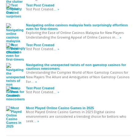
Test Post Created
Test Post Created
… »
Navigating online casinos malaysia feels surprisingly effortless
even for first-timers
Exploring the Ease of Online Casinos Malaysia for New Players
Understanding the Growing Appeal of Online Casinos in
… »
Test Post Created
Test Post Created
… »
Navigating the unexpected twists of non gamstop casinos for
cautious newcomers
Understanding the Complex World of Non Gamstop Casinos for
New Players The Allure and Ambiguities of Non Gamstop Casinos
For
… »
Test Post Created
Test Post Created
… »
Most Played Online Casino Games in 2025
Most Played Online Casino Games in 2025 Digital casino
environments are considered a trending choice for bettors who
seek
… »