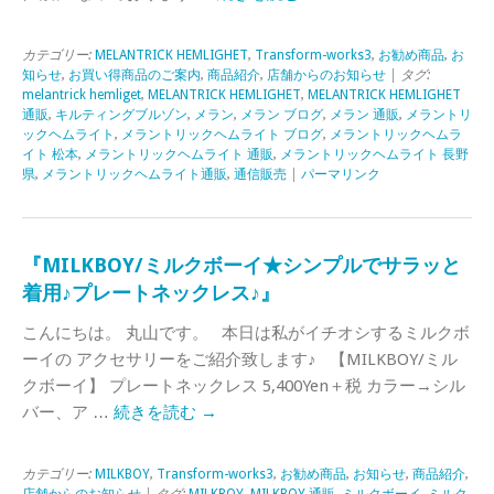
カテゴリー:
MELANTRICK HEMLIGHET
,
Transform-works3
,
お勧め商品
,
お
知らせ
,
お買い得商品のご案内
,
商品紹介
,
店舗からのお知らせ
| タグ:
melantrick hemliget
,
MELANTRICK HEMLIGHET
,
MELANTRICK HEMLIGHET
通販
,
キルティングブルゾン
,
メラン
,
メラン ブログ
,
メラン 通販
,
メラントリ
ックヘムライト
,
メラントリックヘムライト ブログ
,
メラントリックヘムラ
イト 松本
,
メラントリックヘムライト 通販
,
メラントリックヘムライト 長野
県
,
メラントリックヘムライト通販
,
通信販売
|
パーマリンク
『MILKBOY/ミルクボーイ★シンプルでサラッと
着用♪プレートネックレス♪』
こんにちは。 丸山です。 本日は私がイチオシするミルクボ
ーイの アクセサリーをご紹介致します♪ 【MILKBOY/ミル
クボーイ】 プレートネックレス 5,400Yen＋税 カラー→シル
バー、ア …
続きを読む
→
カテゴリー:
MILKBOY
,
Transform-works3
,
お勧め商品
,
お知らせ
,
商品紹介
,
店舗からのお知らせ
| タグ:
MILKBOY
,
MILKBOY 通販
,
ミルクボーイ
,
ミルク