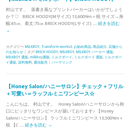
村山です。 落書き風なプリントパーカーはいかがでしょう
か？♡ BRICK HOODY(Mサイズ) 13,600Yen＋税 サイズ→身
幅:65㎝、着丈:75㎝ BRICK HOODY(Lサイズ) …
続きを読む
→
カテゴリー:
MILKBOY
,
Transform-works3
,
お勧め商品
,
商品紹介
,
店舗から
のお知らせ
| タグ:
BRICK HOODY
,
MILKBOY
,
MILKBOY パーカー 通販
,
MILKBOY 通販
,
milkboy通販
,
ミルクボーイ
,
ミルクボーイ 通販
,
ミルクボー
イ通販
,
送料無料
,
通信販売
|
パーマリンク
【Honey Salon/ハニーサロン】チェック＋フリル
＋可愛い＝ラッフルミニワンピース☆
こんにちは。 村山です。 Honey Salon/ハニーサロンから秋
口にピッタリなワンピースが届いております♪ 【Honey
Salon/ハニーサロン】 ラッフルミニワンピース 13,500Yen＋
税 【C …
続きを読む
→