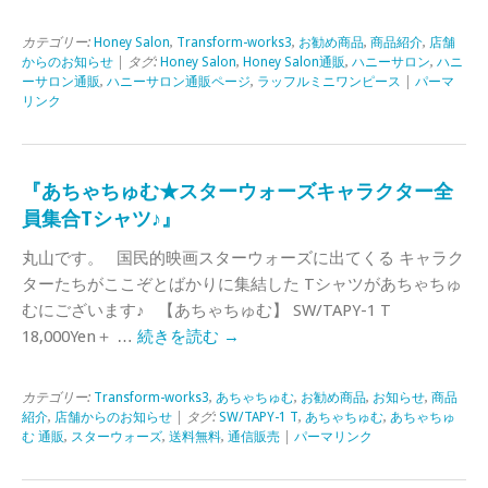
カテゴリー:
Honey Salon
,
Transform-works3
,
お勧め商品
,
商品紹介
,
店舗
からのお知らせ
| タグ:
Honey Salon
,
Honey Salon通販
,
ハニーサロン
,
ハニ
ーサロン通販
,
ハニーサロン通販ページ
,
ラッフルミニワンピース
|
パーマ
リンク
『あちゃちゅむ★スターウォーズキャラクター全
員集合Tシャツ♪』
丸山です。 国民的映画スターウォーズに出てくる キャラク
ターたちがここぞとばかりに集結した Tシャツがあちゃちゅ
むにございます♪ 【あちゃちゅむ】 SW/TAPY-1 T
18,000Yen＋ …
続きを読む
→
カテゴリー:
Transform-works3
,
あちゃちゅむ
,
お勧め商品
,
お知らせ
,
商品
紹介
,
店舗からのお知らせ
| タグ:
SW/TAPY-1 T
,
あちゃちゅむ
,
あちゃちゅ
む 通販
,
スターウォーズ
,
送料無料
,
通信販売
|
パーマリンク