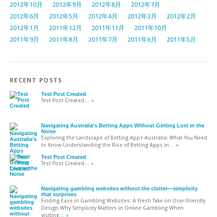
2012年10月
2012年9月
2012年8月
2012年7月
2012年6月
2012年5月
2012年4月
2012年3月
2012年2月
2012年1月
2011年12月
2011年11月
2011年10月
2011年9月
2011年8月
2011年7月
2011年6月
2011年5月
RECENT POSTS
Test Post Created
Test Post Created
… »
Navigating Australia’s Betting Apps Without Getting Lost in the
Noise
Exploring the Landscape of Betting Apps Australia: What You Need
to Know Understanding the Rise of Betting Apps in
… »
Test Post Created
Test Post Created
… »
Navigating gambling websites without the clutter—simplicity
that surprises
Finding Ease in Gambling Websites: A Fresh Take on User-Friendly
Design Why Simplicity Matters in Online Gambling When
visiting
… »