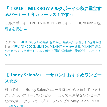
『！SALE！MILKBOY/ミルクボーイ☆秋に重宝す
るパーカー！各カラーラス１です♪』
ミルクボーイ FRUITS HOODIE(ホワイト） 8,200Yen＋税
続きを読む
→
カテゴリー:
MILKBOY
,
お勧め商品
,
お知らせ
,
商品紹介
,
店舗からのお知らせ
| タグ:
FRUITS HOODIE
,
MILKBOY
,
MILKBOY パーカー 通販
,
MILKBOY 通販
,
パーカー
,
ミルクボーイ
,
ミルクボーイ 通販
,
送料無料
,
通信販売
|
パーマリ
ンク
【Honey Salon/ハニーサロン】おすすめワンピー
ス☆彡
村山です。 Honey Salon/ハニーサロンから入荷しています
クラシカルプリーツワンピ♡！ とっても素敵なワンピース
なのです。 クラシカルプリーツワンピ/Honey Salon 12,0
…
続きを読む
→