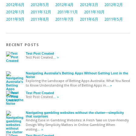
2012年6月
2012年5月
2012年4月
2012年3月
2012年2月
2012年1月
2011年12月
2011年11月
2011年10月
2011年9月
2011年8月
2011年7月
2011年6月
2011年5月
RECENT POSTS
Test Post Created
Test Post Created
… »
Navigating Australia’s Betting Apps Without Getting Lost in the
Noise
Exploring the Landscape of Betting Apps Australia: What You Need
to Know Understanding the Rise of Betting Apps in
… »
Test Post Created
Test Post Created
… »
Navigating gambling websites without the clutter—simplicity
that surprises
Finding Ease in Gambling Websites: A Fresh Take on User-Friendly
Design Why Simplicity Matters in Online Gambling When
visiting
… »
Test Post Created