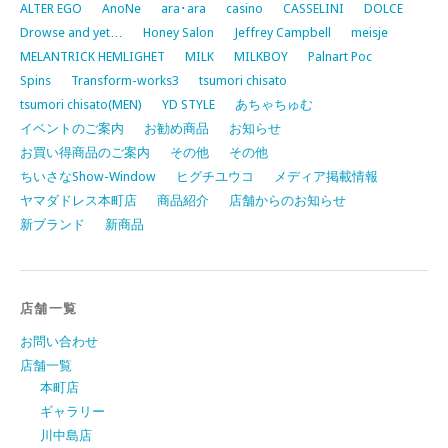
ALTER EGO
AnoNe
ara･ara
casino
CASSELINI
DOLCE
Drowse and yet…
Honey Salon
Jeffrey Campbell
meisje
MELANTRICK HEMLIGHET
MILK
MILKBOY
Palnart Poc
Spins
Transform-works3
tsumori chisato
tsumori chisato(MEN)
YD STYLE
あちゃちゅむ
イベントのご案内
お勧め商品
お知らせ
お買い得商品のご案内
その他
その他
ちいさなShow-Window
ヒグチユウコ
メディア掲載情報
ヤマダドレス本町店
商品紹介
店舗からのお知らせ
新ブランド
新商品
店舗一覧
お問い合わせ
店舗一覧
本町店
ギャラリー
川中島店