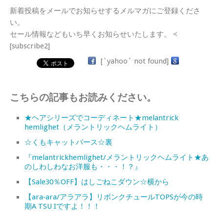
新着投稿をメールでお知らせするメルマガにご登録くださ
い。
セール情報などもいち早くお知らせいたします。 <
[subscribe2]
[`yahoo` not found]
こちらの記事もお読みください。
★ヘアシリーズでコーディネート★melantrick
hemlighet（メラントリックヘムライト）
☆くもキャットパース☆裏
『melantrickhemlighet/メラントリックヘムライト★あ
のしわしわなお洋服も・・・！？』
【Sale30％OFF】はしごねこダウン☆横から
【ara‐ara/アラアラ】リボンクチュールTOPSが今の時
期A TSU Iですよ！！！