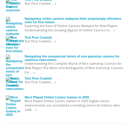
Test Post Created
… »
Navigating online casinos malaysia feels surprisingly effortless
even for first-timers
Exploring the Ease of Online Casinos Malaysia for New Players
Understanding the Growing Appeal of Online Casinos in
… »
Test Post Created
Test Post Created
… »
Navigating the unexpected twists of non gamstop casinos for
cautious newcomers
Understanding the Complex World of Non Gamstop Casinos for
New Players The Allure and Ambiguities of Non Gamstop Casinos
For
… »
Test Post Created
Test Post Created
… »
Most Played Online Casino Games in 2025
Most Played Online Casino Games in 2025 Digital casino
environments are considered a trending choice for bettors who
seek
… »