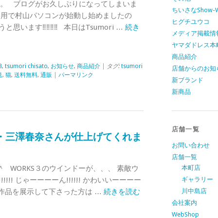
です。 ブログがお久しぶりになってしまいま
ちいさなShow-W
事用で村山パソコンが始動し始めましたの
ヒグチユウコ
思います‼‼‼‼ 本日はTsumori …
続き
メディア掲載情
ヤマダドレス本
商品紹介
3
,
tsumori chisato
,
お知らせ
,
商品紹介
| タグ:
tsumori
店舗からのお知
送
,
猫
,
送料無料
,
通販
|
パーマリンク
新ブランド
新商品
店舗一覧
・三澤春奈さんが仕上げてくれま
お問い合わせ
店舗一覧
＾ WORKS３のウインドーが、、、 素敵ウ
本町店
!!! じゃーーーーん!!!!!! かわいいーーーー
ギャラリー
!! 作品を展示して下さった方は …
続きを読む
川中島店
会社案内
WebShop