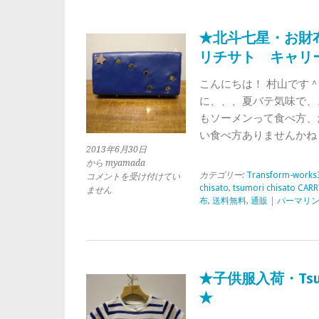
モ
リ
チ
★北斗七星・お財布/ts
サ
リチサト キャリ
ト）
★
こんにちは！ 村山です
は
に、、、夏バテ気味で、
もソーメンって食べ方、
い食べ方ありませんかね
2013年6月30日
から myamada
カテゴリー:
Transform-works
★
コメントを受け付けてい
chisato
,
tsumori chisato CARR
北
ません
布
,
送料無料
,
通販
|
パーマリ
斗
七
星・
お
財
布/tsumori
★子供服入荷・Tsum
chisato
★
CARRY（ツ
モ