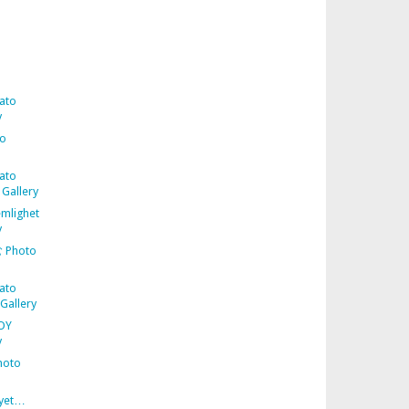
ato
y
to
ato
Gallery
emlighet
y
Photo
ato
Gallery
OY
y
hoto
 yet…