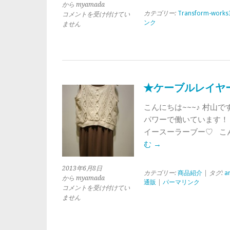
から myamada
カテゴリー:
Transform-works
★
コメントを受け付けてい
ンク
素
ません
敵
ウ
イ
ン
ド
ー・
★ケーブルレイヤード
三
澤
こんにちは~~~♪ 村山
春
パワーで働いています！ が
奈
さ
イースーラーブー♡ こん
ん
む
→
が
仕
2013年6月8日
上
カテゴリー:
商品紹介
| タグ:
a
から myamada
げ
通販
|
パーマリンク
★
コメントを受け付けてい
て
ケ
ません
く
ー
れ
ブ
ま
ル
し