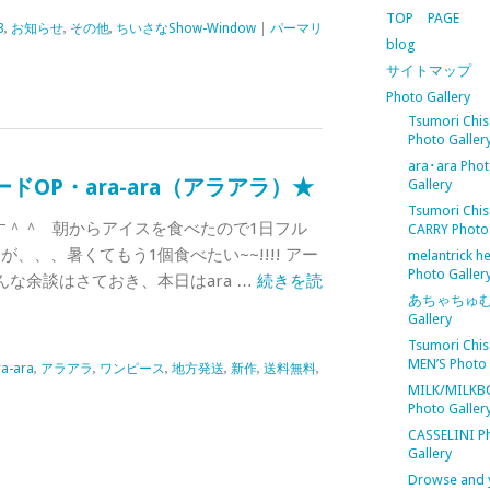
TOP PAGE
3
,
お知らせ
,
その他
,
ちいさなShow-Window
|
パーマリ
blog
サイトマップ
Photo Gallery
Tsumori Chis
Photo Galler
ara･ara Pho
OP・ara-ara（アラアラ）★
Gallery
Tsumori Chis
です＾＾ 朝からアイスを食べたので1日フル
CARRY Photo 
、、、暑くてもう1個食べたい~~!!!! アー
melantrick h
Photo Galler
な余談はさておき、本日はara …
続きを読
あちゃちゅむ 
Gallery
Tsumori Chis
MEN’S Photo 
ra-ara
,
アラアラ
,
ワンピース
,
地方発送
,
新作
,
送料無料
,
MILK/MILKB
Photo Galler
CASSELINI P
Gallery
Drowse and