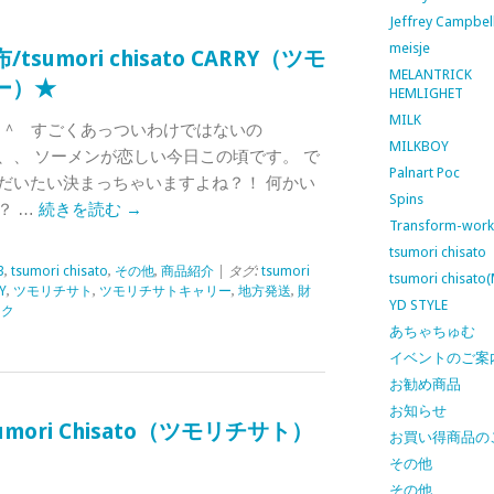
Jeffrey Campbel
meisje
umori chisato CARRY（ツモ
MELANTRICK
ー）★
HEMLIGHET
MILK
＾＾ すごくあっついわけではないの
MILKBOY
、、 ソーメンが恋しい今日この頃です。 で
Palnart Poc
だいたい決まっちゃいますよね？！ 何かい
Spins
？ …
続きを読む
→
Transform-work
tsumori chisato
3
,
tsumori chisato
,
その他
,
商品紹介
| タグ:
tsumori
tsumori chisato
Y
,
ツモリチサト
,
ツモリチサトキャリー
,
地方発送
,
財
YD STYLE
ンク
あちゃちゅむ
イベントのご案
お勧め商品
お知らせ
ori Chisato（ツモリチサト）
お買い得商品の
その他
その他