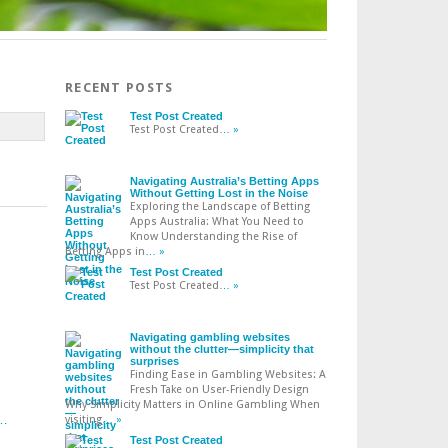
RECENT POSTS
Test Post Created
Test Post Created
… »
Navigating Australia’s Betting Apps
Without Getting Lost in the Noise
Exploring the Landscape of Betting
Apps Australia: What You Need to
Know Understanding the Rise of
Betting Apps in
… »
Test Post Created
Test Post Created
… »
Navigating gambling websites
without the clutter—simplicity that
surprises
Finding Ease in Gambling Websites: A
Fresh Take on User-Friendly Design
Why Simplicity Matters in Online Gambling When
t…
visiting
… »
Test Post Created