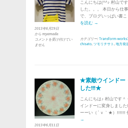
こんにちは(^^♪ 村山
リ
チ
した。。。 本日から仕
サ
で、ブログいっぱい書こうと
ト
を読む
→
キ
2013年6月29日
ャ
から myamada
リ
カテゴリー:
Transform-works
★
コメントを受け付けてい
ー）
chisato
,
ツモリチサト
,
地方発
子
ません
★
供
は
服
入
荷・
Tsumori
Chisato（ツ
★素敵ウインドー
モ
した!!!★
リ
チ
こんにちは♪ 村山です＾
サ
ト）
インドーに変身しました!!!
★
ーーい（´ｖ｀★）!!!!
は
→
2013年6月11日