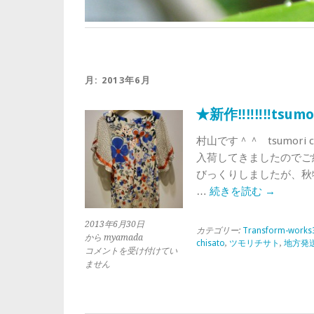
月:
2013年6月
★新作‼‼‼‼tsum
村山です＾＾ tsumori
入荷してきましたのでご
びっくりしましたが、秋物
…
続きを読む
→
2013年6月30日
カテゴリー:
Transform-works
から myamada
chisato
,
ツモリチサト
,
地方発
★
コメントを受け付けてい
新
ません
作‼‼‼‼
tsumori
chisato（ツ