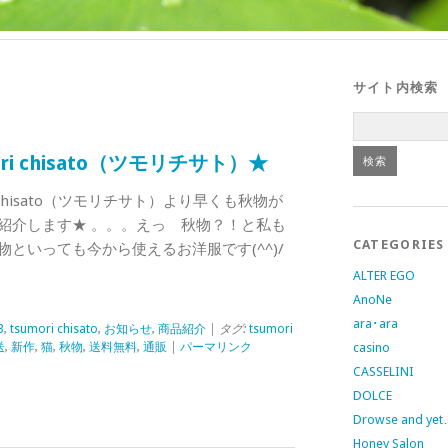
サイト内検索
ori chisato（ツモリチサト）★
 chisato（ツモリチサト）より早くも秋物が
紹介します★ 。。。えっ 秋物？！と私も
CATEGORIES
といっても今から使えるお洋服です(^^)/
ALTER EGO
AnoNe
ara･ara
3
,
tsumori chisato
,
お知らせ
,
商品紹介
| タグ:
tsumori
送
,
新作
,
猫
,
秋物
,
送料無料
,
通販
|
パーマリンク
casino
CASSELINI
DOLCE
Drowse and ye
Honey Salon