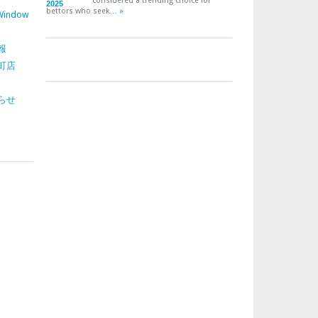
considered a trending choice for
bettors who seek
… »
indow
報
町店
らせ