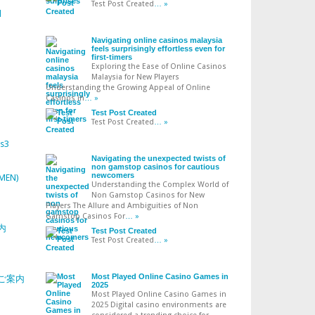
Test Post Created
… »
l
Navigating online casinos malaysia
feels surprisingly effortless even for
first-timers
Exploring the Ease of Online Casinos
Malaysia for New Players
Understanding the Growing Appeal of Online
Casinos in
… »
Test Post Created
Test Post Created
… »
s3
Navigating the unexpected twists of
non gamstop casinos for cautious
newcomers
(MEN)
Understanding the Complex World of
Non Gamstop Casinos for New
Players The Allure and Ambiguities of Non
Gamstop Casinos For
… »
内
Test Post Created
Test Post Created
… »
Most Played Online Casino Games in
ご案内
2025
Most Played Online Casino Games in
2025 Digital casino environments are