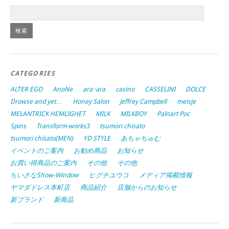
CATEGORIES
ALTER EGO
AnoNe
ara･ara
casino
CASSELINI
DOLCE
Drowse and yet…
Honey Salon
Jeffrey Campbell
meisje
MELANTRICK HEMLIGHET
MILK
MILKBOY
Palnart Poc
Spins
Transform-works3
tsumori chisato
tsumori chisato(MEN)
YD STYLE
あちゃちゅむ
イベントのご案内
お勧め商品
お知らせ
お買い得商品のご案内
その他
その他
ちいさなShow-Window
ヒグチユウコ
メディア掲載情報
ヤマダドレス本町店
商品紹介
店舗からのお知らせ
新ブランド
新商品