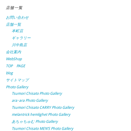
店舗一覧
お問い合わせ
店舗一覧
本町店
ギャラリー
川中島店
会社案内
WebShop
TOP PAGE
blog
サイトマップ
Photo Gallery
Tsumori Chisato Photo Gallery
ara･ara Photo Gallery
Tsumori Chisato CARRY Photo Gallery
melantrick hemlighet Photo Gallery
あちゃちゅむ Photo Gallery
Tsumori Chisato MEN’S Photo Gallery