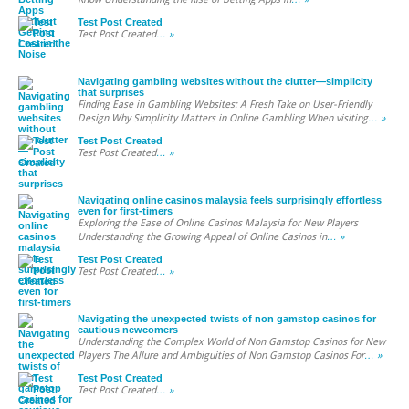
Test Post Created
Test Post Created
… »
Navigating gambling websites without the clutter—simplicity
that surprises
Finding Ease in Gambling Websites: A Fresh Take on User-Friendly
Design Why Simplicity Matters in Online Gambling When visiting
… »
Test Post Created
Test Post Created
… »
Navigating online casinos malaysia feels surprisingly effortless
even for first-timers
Exploring the Ease of Online Casinos Malaysia for New Players
Understanding the Growing Appeal of Online Casinos in
… »
Test Post Created
Test Post Created
… »
Navigating the unexpected twists of non gamstop casinos for
cautious newcomers
Understanding the Complex World of Non Gamstop Casinos for New
Players The Allure and Ambiguities of Non Gamstop Casinos For
… »
Test Post Created
Test Post Created
… »