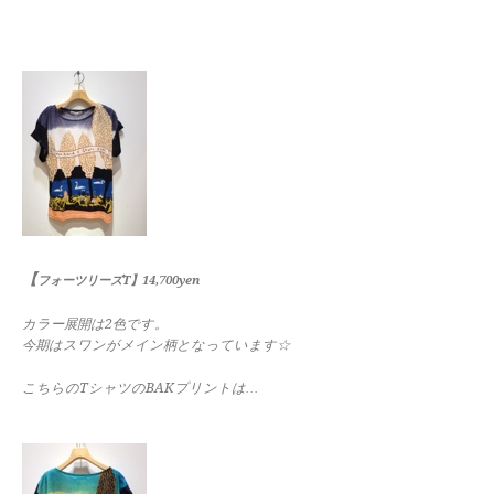
【
フォーツリーズT】14,700yen
カラー展開は2色です。
今期はスワンがメイン柄となっています☆
こちらのTシャツのBAKプリントは…