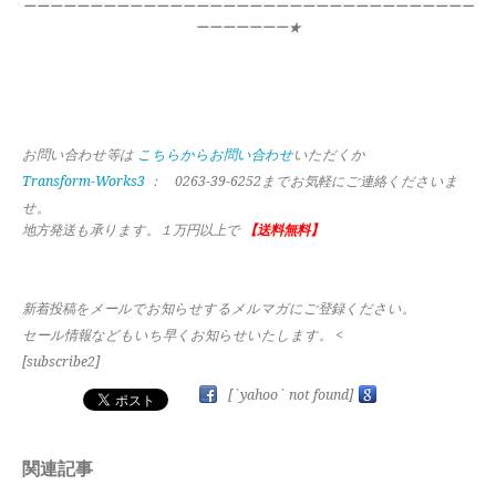
ーーーーーーーーーーーーーーーーーーーーーーーーーーーーーーーーーー
ーーーーーーー★
お問い合わせ等は
こちらからお問い合わせ
いただくか
Transform-Works3
： 0263-39-6252までお気軽にご連絡くださいま
せ。
地方発送も承ります。１万円以上で
【送料無料】
新着投稿をメールでお知らせするメルマガにご登録ください。
セール情報などもいち早くお知らせいたします。 <
[subscribe2]
[`yahoo` not found]
関連記事