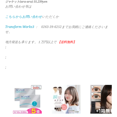
ジャケット(ara-ara) 31,239yen
お問い合わせ等は
こちらからお問い合わせ
いただくか
Transform-Works3
： 0263-39-6252までお気軽にご連絡くださいま
せ。
地方発送も承ります。１万円以上で
【送料無料】
;
;
;