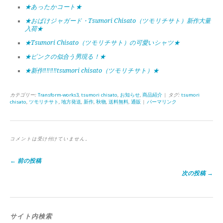
★あったかコート★
★おばけジャガード・Tsumori Chisato（ツモリチサト）新作大量
入荷★
★Tsumori Chisato（ツモリチサト）の可愛いシャツ★
★ピンクの似合う男現る！★
★新作‼‼‼‼tsumori chisato（ツモリチサト）★
カテゴリー:
Transform-works3
,
tsumori chisato
,
お知らせ
,
商品紹介
| タグ:
tsumori
chisato
,
ツモリチサト
,
地方発送
,
新作
,
秋物
,
送料無料
,
通販
|
パーマリンク
コメントは受け付けていません。
← 前の投稿
次の投稿 →
サイト内検索