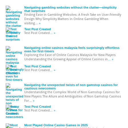
Navigating gambling websites without the clutter—simplicity
that surprises
Finding Ease in Gambling Websites: A Fresh Take on User-Friendly
Design Why Simplicity Matters in Online Gambling When
visiting
… »
Test Post Created
Test Post Created
… »
Navigating online casinos malaysia feels surprisingly effortless
even for first-timers
Exploring the Ease of Online Casinos Malaysia for New Players
Understanding the Growing Appeal of Online Casinos in
… »
Test Post Created
Test Post Created
… »
Navigating the unexpected twists of non gamstop casinos for
cautious newcomers
Understanding the Complex World of Non Gamstop Casinos for
New Players The Allure and Ambiguities of Non Gamstop Casinos
For
… »
Test Post Created
Test Post Created
… »
Most Played Online Casino Games in 2025