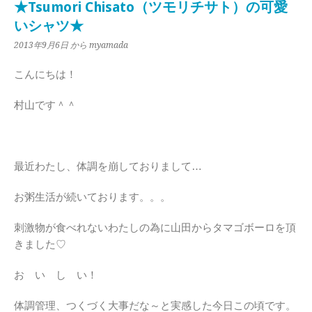
★Tsumori Chisato（ツモリチサト）の可愛
いシャツ★
2013年9月6日
から myamada
こんにちは！
村山です＾＾
最近わたし、体調を崩しておりまして…
お粥生活が続いております。。。
刺激物が食べれないわたしの為に山田からタマゴボーロを頂
きました♡
お い し い！
体調管理、つくづく大事だな～と実感した今日この頃です。