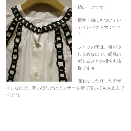
鎖レースです！
襟元・袖にもついてい
てインパクト大です＾
＾
シャツの形は、後が少
し長めなので、細見の
ボトムスとの相性も抜
群です★
腕もゆったりしたデザ
インなので、寒い日などはインナーを着て頂いても大丈夫で
す!(^^)!