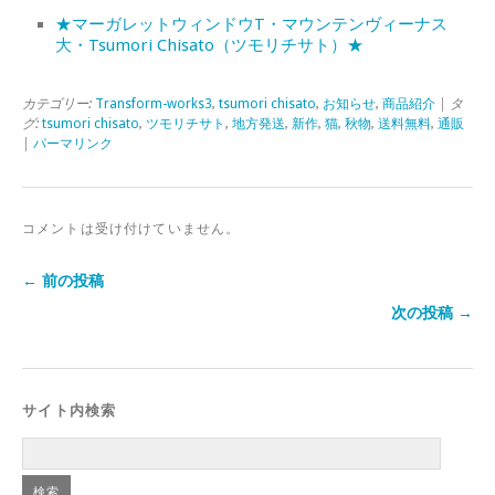
★マーガレットウィンドウT・マウンテンヴィーナス
大・Tsumori Chisato（ツモリチサト）★
カテゴリー:
Transform-works3
,
tsumori chisato
,
お知らせ
,
商品紹介
| タ
グ:
tsumori chisato
,
ツモリチサト
,
地方発送
,
新作
,
猫
,
秋物
,
送料無料
,
通販
|
パーマリンク
コメントは受け付けていません。
← 前の投稿
次の投稿 →
サイト内検索