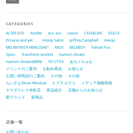
CATEGORIES
ALTER EGO
AnoNe
ara･ara
casino
CASSELINI
DOLCE
Drowse and yet…
Honey Salon
Jeffrey Campbell
meisje
MELANTRICK HEMLIGHET
MILK
MILKBOY
Palnart Poc
Spins
Transform-works3
tsumori chisato
tsumori chisato(MEN)
YD STYLE
あちゃちゅむ
イベントのご案内
お勧め商品
お知らせ
お買い得商品のご案内
その他
その他
ちいさなShow-Window
ヒグチユウコ
メディア掲載情報
ヤマダドレス本町店
商品紹介
店舗からのお知らせ
新ブランド
新商品
店舗一覧
お問い合わせ