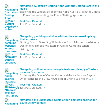
Navigating Australia’s Betting Apps Without Getting Lost in the
Noise
Exploring the Landscape of Betting Apps Australia: What You Need
to Know Understanding the Rise of Betting Apps in
… »
Test Post Created
Test Post Created
… »
Navigating gambling websites without the clutter—simplicity
that surprises
Finding Ease in Gambling Websites: A Fresh Take on User-Friendly
Design Why Simplicity Matters in Online Gambling When
visiting
… »
Test Post Created
Test Post Created
… »
Navigating online casinos malaysia feels surprisingly effortless
even for first-timers
Exploring the Ease of Online Casinos Malaysia for New Players
Understanding the Growing Appeal of Online Casinos in
… »
Test Post Created
Test Post Created
… »
Navigating the unexpected twists of non gamstop casinos for
cautious newcomers