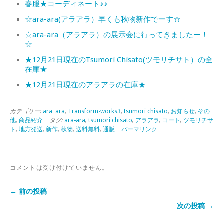
春服★コーディネート♪♪
☆ara-ara(アラアラ）早くも秋物新作でーす☆
☆ara-ara（アラアラ）の展示会に行ってきましたー！
☆
★12月21日現在のTsumori Chisato(ツモリチサト）の全
在庫★
★12月21日現在のアラアラの在庫★
カテゴリー:
ara･ara
,
Transform-works3
,
tsumori chisato
,
お知らせ
,
その
他
,
商品紹介
| タグ:
ara-ara
,
tsumori chisato
,
アラアラ
,
コート
,
ツモリチサ
ト
,
地方発送
,
新作
,
秋物
,
送料無料
,
通販
|
パーマリンク
コメントは受け付けていません。
← 前の投稿
次の投稿 →