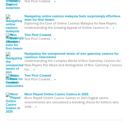
Test Post Created
… »
Navigating online casinos malaysia feels surprisingly effortless
even for first-timers
Exploring the Ease of Online Casinos Malaysia for New Players
Understanding the Growing Appeal of Online Casinos in
… »
Test Post Created
Test Post Created
… »
Navigating the unexpected twists of non gamstop casinos for
cautious newcomers
Understanding the Complex World of Non Gamstop Casinos for
New Players The Allure and Ambiguities of Non Gamstop Casinos
For
… »
Test Post Created
Test Post Created
… »
Most Played Online Casino Games in 2025
Most Played Online Casino Games in 2025 Digital casino
environments are considered a trending choice for bettors who
seek
… »