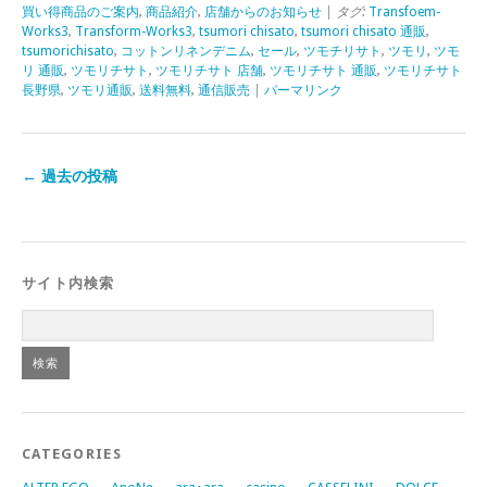
買い得商品のご案内
,
商品紹介
,
店舗からのお知らせ
| タグ:
Transfoem-
Works3
,
Transform-Works3
,
tsumori chisato
,
tsumori chisato 通販
,
tsumorichisato
,
コットンリネンデニム
,
セール
,
ツモチリサト
,
ツモリ
,
ツモ
リ 通販
,
ツモリチサト
,
ツモリチサト 店舗
,
ツモリチサト 通販
,
ツモリチサト
長野県
,
ツモリ通販
,
送料無料
,
通信販売
|
パーマリンク
←
過去の投稿
サイト内検索
CATEGORIES