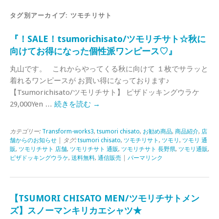
タグ別アーカイブ:
ツモチリサト
『！SALE！tsumorichisato/ツモリチサト☆秋に
向けてお得になった個性派ワンピース♡』
丸山です。 これからやってくる秋に向けて １枚でサラッと
着れるワンピースが お買い得になっております♪
【Tsumorichisato/ツモリチサト】 ピザドッキングウラケ
29,000Yen …
続きを読む
→
カテゴリー:
Transform-works3
,
tsumori chisato
,
お勧め商品
,
商品紹介
,
店
舗からのお知らせ
| タグ:
tsumori chisato
,
ツモチリサト
,
ツモリ
,
ツモリ 通
販
,
ツモリチサト 店舗
,
ツモリチサト 通販
,
ツモリチサト 長野県
,
ツモリ通販
,
ピザドッキングウラケ
,
送料無料
,
通信販売
|
パーマリンク
【TSUMORI CHISATO MEN/ツモリチサトメン
ズ】スノーマンキリカエシャツ★