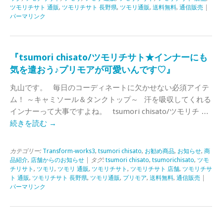
ツモリチサト 通販
,
ツモリチサト 長野県
,
ツモリ通販
,
送料無料
,
通信販売
|
パーマリンク
『tsumori chisato/ツモリチサト★インナーにも
気を遣おう♪プリモアが可愛いんです♡』
丸山です。 毎日のコーディネートに欠かせない必須アイテ
ム！ ～キャミソール＆タンクトップ～ 汗を吸収してくれる
インナーって大事ですよね。 tsumori chisato/ツモリチ …
続きを読む
→
カテゴリー:
Transform-works3
,
tsumori chisato
,
お勧め商品
,
お知らせ
,
商
品紹介
,
店舗からのお知らせ
| タグ:
tsumori chisato
,
tsumorichisato
,
ツモ
チリサト
,
ツモリ
,
ツモリ 通販
,
ツモリチサト
,
ツモリチサト 店舗
,
ツモリチサ
ト 通販
,
ツモリチサト 長野県
,
ツモリ通販
,
プリモア
,
送料無料
,
通信販売
|
パーマリンク