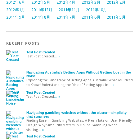
2012年6月
2012年5月
2012年4月
2012年3月
2012年2月
2012年1月
2011年12月
2011年11月
2011年10月
2011年9月
2011年8月
2011年7月
2011年6月
2011年5月
RECENT POSTS
Test Post Created
Test Post Created
… »
Navigating Australia’s Betting Apps Without Getting Lost in the
Noise
Exploring the Landscape of Betting Apps Australia: What You Need
to Know Understanding the Rise of Betting Apps in
… »
Test Post Created
Test Post Created
… »
Navigating gambling websites without the clutter—simplicity
that surprises
Finding Ease in Gambling Websites: A Fresh Take on User-Friendly
Design Why Simplicity Matters in Online Gambling When
visiting
… »
Test Post Created