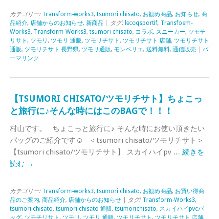
カテゴリー:
Transform-works3
,
tsumori chisato
,
お勧め商品
,
お知らせ
,
商
品紹介
,
店舗からのお知らせ
,
新商品
| タグ:
lecoqsportif
,
Transfoem-
Works3
,
Transform-Works3
,
tsumori chisato
,
コラボ
,
スニーカー
,
ツモチ
リサト
,
ツモリ
,
ツモリ 通販
,
ツモリチサト
,
ツモリチサト 店舗
,
ツモリチサト
通販
,
ツモリチサト 長野県
,
ツモリ通販
,
モンペリエ
,
送料無料
,
通信販売
|
パ
ーマリンク
【TSUMORI CHISATO/ツモリチサト】ちょこっ
と旅行に♪そんな時にはこのBAGで！！！
村山です。 ちょこっと旅行に♪ そんな時にお使い頂きたい
バッグのご紹介です☺ ＜tsumori chisato/ツモリチサト＞
【tsumori chisato/ツモリチサト】 スカイハイpv …
続きを
読む
→
カテゴリー:
Transform-works3
,
tsumori chisato
,
お勧め商品
,
お買い得商
品のご案内
,
商品紹介
,
店舗からのお知らせ
| タグ:
Transform-Works3
,
tsumori chisato
,
tsumori chisato 通販
,
tsumorichisato
,
スカイハイpvcバ
ッグ
,
ツモチリサト
,
ツモリ
,
ツモリ 通販
,
ツモリチサト
,
ツモリチサト 店舗
,