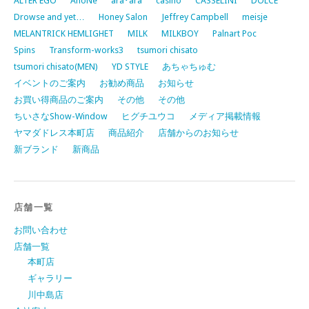
ALTER EGO
AnoNe
ara･ara
casino
CASSELINI
DOLCE
Drowse and yet…
Honey Salon
Jeffrey Campbell
meisje
MELANTRICK HEMLIGHET
MILK
MILKBOY
Palnart Poc
Spins
Transform-works3
tsumori chisato
tsumori chisato(MEN)
YD STYLE
あちゃちゅむ
イベントのご案内
お勧め商品
お知らせ
お買い得商品のご案内
その他
その他
ちいさなShow-Window
ヒグチユウコ
メディア掲載情報
ヤマダドレス本町店
商品紹介
店舗からのお知らせ
新ブランド
新商品
店舗一覧
お問い合わせ
店舗一覧
本町店
ギャラリー
川中島店