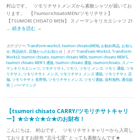
村山です。 ツモリチサトメンズから素敵シャツが届いてお
ります。 【TsumorichisatoMEN/ツモリチサト】
【TSUMORI CHISATO MEN】 スノーマンキリカエシャツ 21
…
続きを読む
→
カテゴリー:
Transform-works3
,
tsumori chisato(MEN)
,
お勧め商品
,
お知ら
せ
,
商品紹介
,
店舗からのお知らせ
| タグ:
Transfoem-Works3
,
Transform-
Works3
,
tsumori chisato
,
tsumori chisato MEN
,
tsumori chisato MEN'S
,
tsumori chisato MEN'S 通販
,
tsumori chisato 通販
,
tsumorichisato
,
スノー
マンキリカエシャツ
,
ツモチリサト
,
ツモリ
,
ツモリ メンズ
,
ツモリ 通販
,
ツモ
リチサト
,
ツモリチサト メンズ
,
ツモリチサト メンズ 通販
,
ツモリチサト 店
舗
,
ツモリチサト 長野県
,
ツモリチサトメンズ
,
ツモリ通販
,
送料無料
,
通信販
売
|
パーマリンク
【tsumori chisato CARRY/ツモリチサトキャリ
ー】★☆★☆★☆★のお財布！
こんにちは。 村山です。 ツモリチサトキャリーから入荷し
ておりますお財布 “北斗七星” とっても素敵なんです★