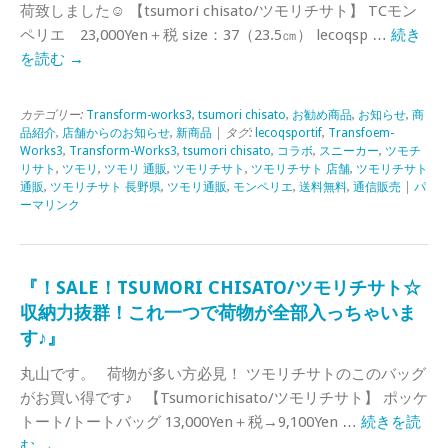
荷致しました☺ 【tsumori chisato/ツモリチサト】 TCモン
ペリエ 23,000Yen＋税 size：37（23.5㎝） lecoqsp …
続き
を読む
→
カテゴリー:
Transform-works3
,
tsumori chisato
,
お勧め商品
,
お知らせ
,
商
品紹介
,
店舗からのお知らせ
,
新商品
| タグ:
lecoqsportif
,
Transfoem-
Works3
,
Transform-Works3
,
tsumori chisato
,
コラボ
,
スニーカー
,
ツモチ
リサト
,
ツモリ
,
ツモリ 通販
,
ツモリチサト
,
ツモリチサト 店舗
,
ツモリチサト
通販
,
ツモリチサト 長野県
,
ツモリ通販
,
モンペリエ
,
送料無料
,
通信販売
|
パ
ーマリンク
『！SALE！TSUMORI CHISATO/ツモリチサト☆
収納力抜群！これ一つで荷物が全部入っちゃいま
す♪』
丸山です。 荷物が多い方必見！ ツモリチサトのこのバッグ
がお買い得です♪ 【Tsumorichisato/ツモリチサト】 ポッケ
トート/トートバッグ 13,000Yen＋税→9,100Yen …
続きを読
む
→