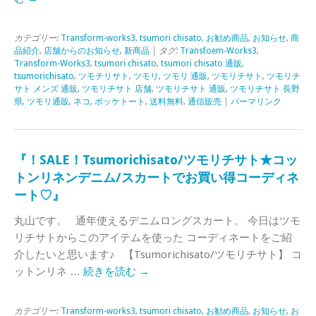
カテゴリー:
Transform-works3
,
tsumori chisato
,
お勧め商品
,
お知らせ
,
商
品紹介
,
店舗からのお知らせ
,
新商品
| タグ:
Transfoem-Works3
,
Transform-Works3
,
tsumori chisato
,
tsumori chisato 通販
,
tsumorichisato
,
ツモチリサト
,
ツモリ
,
ツモリ 通販
,
ツモリチサト
,
ツモリチ
サト メンズ 通販
,
ツモリチサト 店舗
,
ツモリチサト 通販
,
ツモリチサト 長野
県
,
ツモリ通販
,
ネコ
,
ポッケトート
,
送料無料
,
通信販売
|
パーマリンク
『！SALE！Tsumorichisato/ツモリチサト★コッ
トンリネンデニム/スカートでお買い得コーディネ
ート♡』
丸山です。 通年使えるデニムロングスカート。 今日はツモ
リチサトからこのアイテムを使った コーディネートをご紹
介したいと思います♪ 【Tsumorichisato/ツモリチサト】 コ
ットンリネ …
続きを読む
→
カテゴリー:
Transform-works3
,
tsumori chisato
,
お勧め商品
,
お知らせ
,
お