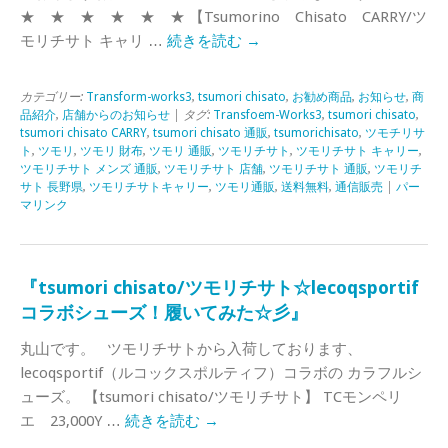
★ ★ ★ ★ ★ ★ 【Tsumorino Chisato CARRY/ツ
モリチサト キャリ …
続きを読む
→
カテゴリー:
Transform-works3
,
tsumori chisato
,
お勧め商品
,
お知らせ
,
商
品紹介
,
店舗からのお知らせ
| タグ:
Transfoem-Works3
,
tsumori chisato
,
tsumori chisato CARRY
,
tsumori chisato 通販
,
tsumorichisato
,
ツモチリサ
ト
,
ツモリ
,
ツモリ 財布
,
ツモリ 通販
,
ツモリチサト
,
ツモリチサト キャリー
,
ツモリチサト メンズ 通販
,
ツモリチサト 店舗
,
ツモリチサト 通販
,
ツモリチ
サト 長野県
,
ツモリチサトキャリー
,
ツモリ通販
,
送料無料
,
通信販売
|
パー
マリンク
『tsumori chisato/ツモリチサト☆lecoqsportif
コラボシューズ！履いてみた☆彡』
丸山です。 ツモリチサトから入荷しております、
lecoqsportif（ルコックスポルティフ）コラボの カラフルシ
ューズ。 【tsumori chisato/ツモリチサト】 TCモンペリ
エ 23,000Y …
続きを読む
→