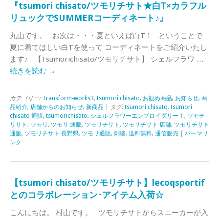
『tsumori chisato/ツモリチサト★白T×カラフル
リュックでSUMMERコーディネート♪』
丸山です。 お次は・・・夏といえば白T！ ということで
夏に着てほしい白Tを使って コーディネートをご紹介いたし
ます♪ 【Tsumorichisato/ツモリチサト】 シェルフラワ …
続きを読む
→
カテゴリー:
Transform-works3
,
tsumori chisato
,
お勧め商品
,
お知らせ
,
商
品紹介
,
店舗からのお知らせ
,
新商品
| タグ:
tsumori chisato
,
tsumori
chisato 通販
,
tsumorichisato
,
シェルフラワーエンブロイダリーＴ
,
ツモチ
リサト
,
ツモリ
,
ツモリ 通販
,
ツモリチサト
,
ツモリチサト 店舗
,
ツモリチサト
通販
,
ツモリチサト 長野県
,
ツモリ通販
,
刺繍
,
送料無料
,
通信販売
|
パーマリ
ンク
【tsumori chisato/ツモリチサト】lecoqsportif
とのコラボレーション･アイテム入荷☆
こんにちは。 村山です。 ツモリチサトからスニーカーが入