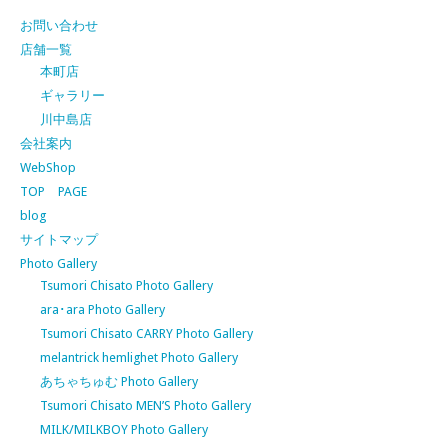
お問い合わせ
店舗一覧
本町店
ギャラリー
川中島店
会社案内
WebShop
TOP PAGE
blog
サイトマップ
Photo Gallery
Tsumori Chisato Photo Gallery
ara･ara Photo Gallery
Tsumori Chisato CARRY Photo Gallery
melantrick hemlighet Photo Gallery
あちゃちゅむ Photo Gallery
Tsumori Chisato MEN’S Photo Gallery
MILK/MILKBOY Photo Gallery