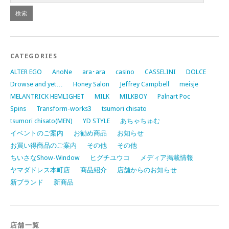
CATEGORIES
ALTER EGO
AnoNe
ara･ara
casino
CASSELINI
DOLCE
Drowse and yet…
Honey Salon
Jeffrey Campbell
meisje
MELANTRICK HEMLIGHET
MILK
MILKBOY
Palnart Poc
Spins
Transform-works3
tsumori chisato
tsumori chisato(MEN)
YD STYLE
あちゃちゅむ
イベントのご案内
お勧め商品
お知らせ
お買い得商品のご案内
その他
その他
ちいさなShow-Window
ヒグチユウコ
メディア掲載情報
ヤマダドレス本町店
商品紹介
店舗からのお知らせ
新ブランド
新商品
店舗一覧