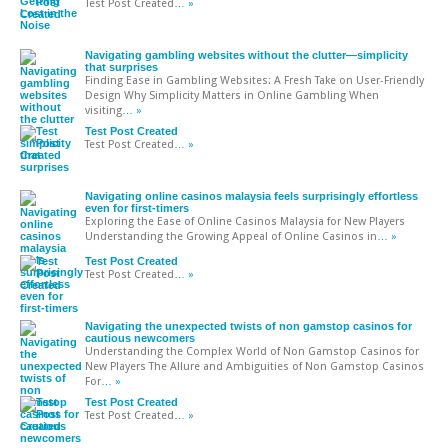
Test Post Created
… »
Navigating gambling websites without the clutter—simplicity
that surprises
Finding Ease in Gambling Websites: A Fresh Take on User-Friendly
Design Why Simplicity Matters in Online Gambling When
visiting
… »
Test Post Created
Test Post Created
… »
Navigating online casinos malaysia feels surprisingly effortless
even for first-timers
Exploring the Ease of Online Casinos Malaysia for New Players
Understanding the Growing Appeal of Online Casinos in
… »
Test Post Created
Test Post Created
… »
Navigating the unexpected twists of non gamstop casinos for
cautious newcomers
Understanding the Complex World of Non Gamstop Casinos for
New Players The Allure and Ambiguities of Non Gamstop Casinos
For
… »
Test Post Created
Test Post Created
… »