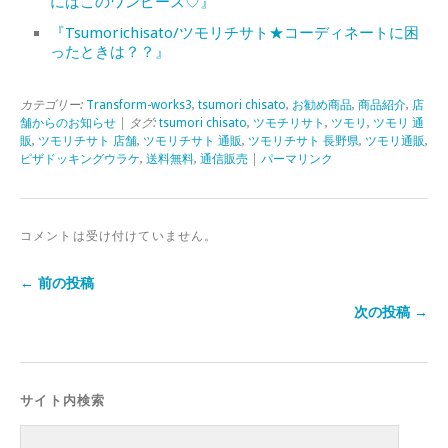
にはこのワンピース♡』
『Tsumorichisato/ツモリチサト★コーディネートに困
ったときは？？』
カテゴリー:
Transform-works3
,
tsumori chisato
,
お勧め商品
,
商品紹介
,
店
舗からのお知らせ
| タグ:
tsumori chisato
,
ツモチリサト
,
ツモリ
,
ツモリ 通
販
,
ツモリチサト 店舗
,
ツモリチサト 通販
,
ツモリチサト 長野県
,
ツモリ通販
,
ピザドッキングウラケ
,
送料無料
,
通信販売
|
パーマリンク
コメントは受け付けていません。
← 前の投稿
次の投稿 →
サイト内検索