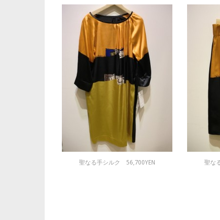
聖なる手シルク 56,700YEN
聖なる