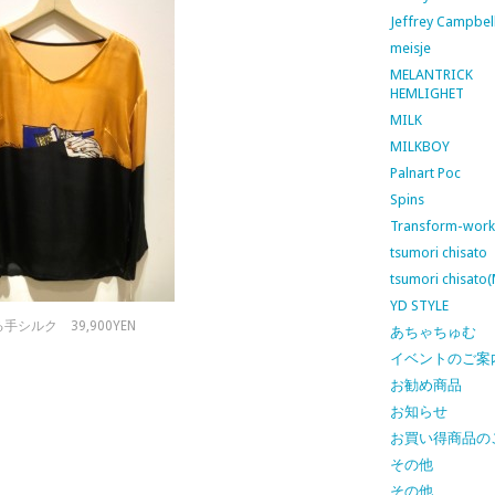
Jeffrey Campbel
meisje
MELANTRICK
HEMLIGHET
MILK
MILKBOY
Palnart Poc
Spins
Transform-work
tsumori chisato
tsumori chisato
YD STYLE
手シルク 39,900YEN
あちゃちゅむ
イベントのご案
お勧め商品
お知らせ
お買い得商品の
その他
その他