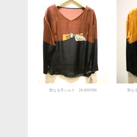
聖なる手シルク 39,900YEN
聖なる