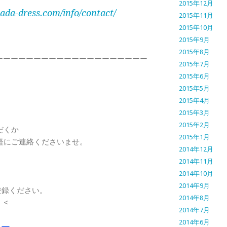
2015年12月
da-dress.com/info/contact/
2015年11月
2015年10月
2015年9月
2015年8月
ーーーーーーーーーーーーーーーーーーーー
2015年7月
2015年6月
2015年5月
2015年4月
2015年3月
2015年2月
だくか
2015年1月
でお気軽にご連絡くださいませ。
2014年12月
】
2014年11月
2014年10月
2014年9月
登録ください。
2014年8月
 <
2014年7月
2014年6月