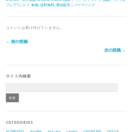
フレアTシャツ
,
春物
,
送料無料
,
通信販売
|
パーマリンク
コメントは受け付けていません。
← 前の投稿
次の投稿 →
サイト内検索
CATEGORIES
ALTER EGO
AnoNe
ara･ara
casino
CASSELINI
DOLCE