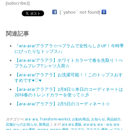
[subscribe2]
[`yahoo` not found]
関連記事
『ara-ara/アラアラ☆ぺプラムで女性らしさUP！今時季
にぴったりなトップス♪』
【ara-ara/アラアラ】ホワイトカラーで春を先取り！ぺ
プラムフレアTシャツ入荷☆
【ara-ara/アラアラ】お洗濯可能！！このトップスおす
すめです♥♡♥
【ara-ara/アラアラ】2月8日☆本日のコーディネートは
2016春のトレンドカラーを使って☆彡
【ara-ara/アラアラ】2月5日のコーディネート☆
カテゴリー:
ara･ara
,
Transform-works3
,
お勧め商品
,
お知らせ
,
商品紹介
,
店舗からのお知らせ
,
新商品
| タグ:
ara ara 通販
,
ara-ara
,
ara・ara
,
ara･
ara
,
ara・ara 通販
,
araara
,
araara 通販
,
アラアラ
,
アラアラ 通販
,
ぺプラム