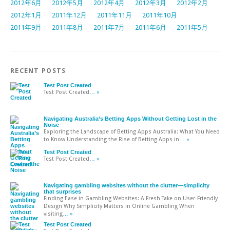
2012年6月
2012年5月
2012年4月
2012年3月
2012年2月
2012年1月
2011年12月
2011年11月
2011年10月
2011年9月
2011年8月
2011年7月
2011年6月
2011年5月
RECENT POSTS
Test Post Created
Test Post Created
… »
Navigating Australia’s Betting Apps Without Getting Lost in the
Noise
Exploring the Landscape of Betting Apps Australia: What You Need
to Know Understanding the Rise of Betting Apps in
… »
Test Post Created
Test Post Created
… »
Navigating gambling websites without the clutter—simplicity
that surprises
Finding Ease in Gambling Websites: A Fresh Take on User-Friendly
Design Why Simplicity Matters in Online Gambling When
visiting
… »
Test Post Created