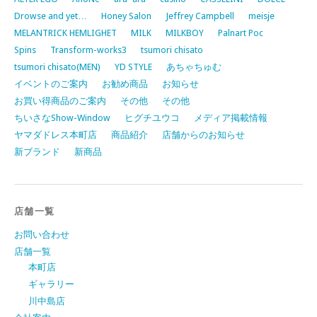
Drowse and yet…
Honey Salon
Jeffrey Campbell
meisje
MELANTRICK HEMLIGHET
MILK
MILKBOY
Palnart Poc
Spins
Transform-works3
tsumori chisato
tsumori chisato(MEN)
YD STYLE
あちゃちゅむ
イベントのご案内
お勧め商品
お知らせ
お買い得商品のご案内
その他
その他
ちいさなShow-Window
ヒグチユウコ
メディア掲載情報
ヤマダドレス本町店
商品紹介
店舗からのお知らせ
新ブランド
新商品
店舗一覧
お問い合わせ
店舗一覧
本町店
ギャラリー
川中島店