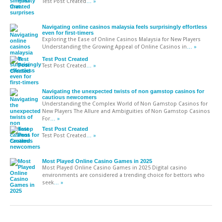
Test Post Created
… »
Navigating online casinos malaysia feels surprisingly effortless
even for first-timers
Exploring the Ease of Online Casinos Malaysia for New Players
Understanding the Growing Appeal of Online Casinos in
… »
Test Post Created
Test Post Created
… »
Navigating the unexpected twists of non gamstop casinos for
cautious newcomers
Understanding the Complex World of Non Gamstop Casinos for
New Players The Allure and Ambiguities of Non Gamstop Casinos
For
… »
Test Post Created
Test Post Created
… »
Most Played Online Casino Games in 2025
Most Played Online Casino Games in 2025 Digital casino
environments are considered a trending choice for bettors who
seek
… »