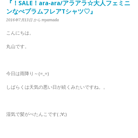
『！SALE！ara-ara/アラアラ☆大人フェミニ
ンなぺプラムフレアTシャツ♡』
2016年7月13日
から myamada
こんにちは。
丸山です。
今日は雨降り～(=_=)
しばらくは天気の悪い日が続くみたいですね。。
湿気で髪がぺたんこです( ;∀;)