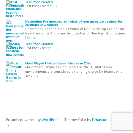
Test Post Created
Test Post Created
… »
Navigating the unexpected twists of non gamstop casinos for
cautious newcomers
Understanding the Complex World of Non Gamstop Casinos for
New Players The Allure and Ambiguities of Non Gamstop Casinos
For
… »
Test Post Created
Test Post Created
… »
Most Played Online Casino Games in 2025
Most Played Online Casino Games in 2025 Digital casino
environments are considered a trending choice for bettors who
seek
… »
Proudly powered by
WordPress
|
Theme: Yoko by
Elmastudio
上