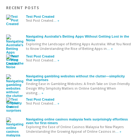
RECENT POSTS
Test Post Created
Test Post Created
… »
Navigating Australia’s Betting Apps Without Getting Lost in the
Noise
Exploring the Landscape of Betting Apps Australia: What You Need
to Know Understanding the Rise of Betting Apps in
… »
Test Post Created
Test Post Created
… »
Navigating gambling websites without the clutter—simplicity
that surprises
Finding Ease in Gambling Websites: A Fresh Take on User-Friendly
Design Why Simplicity Matters in Online Gambling When
visiting
… »
Test Post Created
Test Post Created
… »
Navigating online casinos malaysia feels surprisingly effortless
even for first-timers
Exploring the Ease of Online Casinos Malaysia for New Players
Understanding the Growing Appeal of Online Casinos in
… »