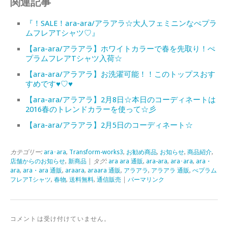
関連記事
『！SALE！ara-ara/アラアラ☆大人フェミニンなぺプラ
ムフレアTシャツ♡』
【ara-ara/アラアラ】ホワイトカラーで春を先取り！ぺ
プラムフレアTシャツ入荷☆
【ara-ara/アラアラ】お洗濯可能！！このトップスおす
すめです♥♡♥
【ara-ara/アラアラ】2月8日☆本日のコーディネートは
2016春のトレンドカラーを使って☆彡
【ara-ara/アラアラ】2月5日のコーディネート☆
カテゴリー:
ara･ara
,
Transform-works3
,
お勧め商品
,
お知らせ
,
商品紹介
,
店舗からのお知らせ
,
新商品
| タグ:
ara ara 通販
,
ara-ara
,
ara･ara
,
ara・
ara
,
ara・ara 通販
,
araara
,
araara 通販
,
アラアラ
,
アラアラ 通販
,
ぺプラム
フレアTシャツ
,
春物
,
送料無料
,
通信販売
|
パーマリンク
コメントは受け付けていません。