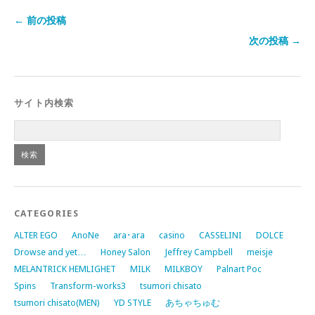
← 前の投稿
次の投稿 →
サイト内検索
CATEGORIES
ALTER EGO
AnoNe
ara･ara
casino
CASSELINI
DOLCE
Drowse and yet…
Honey Salon
Jeffrey Campbell
meisje
MELANTRICK HEMLIGHET
MILK
MILKBOY
Palnart Poc
Spins
Transform-works3
tsumori chisato
tsumori chisato(MEN)
YD STYLE
あちゃちゅむ