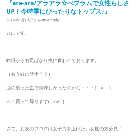
『ara-ara/アラアラ☆ぺプラムで女性らしさ
UP！今時季にぴったりなトップス♪』
2016年5月19日
から myamada
丸山です。
昨日から右足ばかり虫に食われております。
（もう蚊の時季？？）
脂の乗った血で美味しかったのかな・・・(´-ω-`)
ムヒ買って帰ります(´-ω-`)
さて、お次のブログは女子力を上げたい女性の方必見！