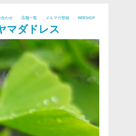
い合わせ
店舗一覧
メルマガ登録
WEBSHOP
ヤマダドレス