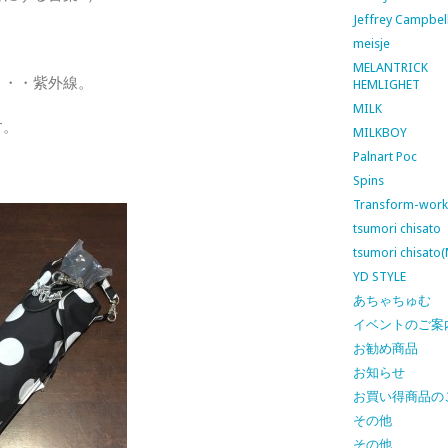
Jeffrey Campbel
meisje
MELANTRICK
・・・紫外線。
HEMLIGHET
MILK
す。
MILKBOY
Palnart Poc
Spins
Transform-work
tsumori chisato
tsumori chisato
YD STYLE
あちゃちゅむ
イベントのご案
お勧め商品
お知らせ
お買い得商品の
その他
その他