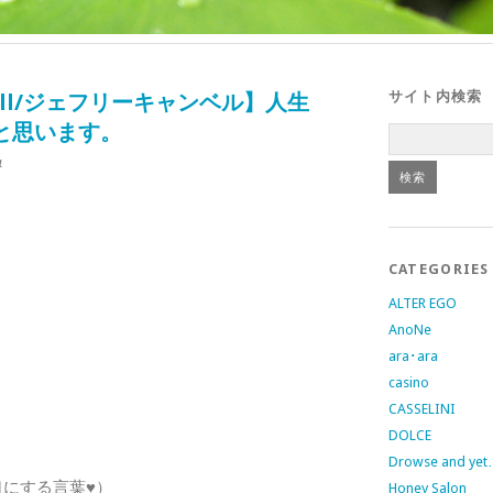
サイト内検索
mpbell/ジェフリーキャンベル】人生
と思います。
a
CATEGORIES
ALTER EGO
AnoNe
ara･ara
casino
CASSELINI
DOLCE
Drowse and ye
にする言葉♥）
Honey Salon