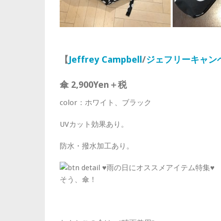
【
Jeffrey Campbell
/
ジェフリーキャン
傘 2,900Yen＋税
color：ホワイト、ブラック
UVカット効果あり。
防水・撥水加工あり。
そう、傘！