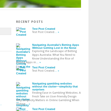
RECENT POSTS
Test Post Created
Test Post Created
… »
Navigating Australia’s Betting Apps
Without Getting Lost in the Noise
Exploring the Landscape of Betting
Apps Australia: What You Need to
Know Understanding the Rise of
Betting Apps in
… »
Test Post Created
Test Post Created
… »
Navigating gambling websites
without the clutter—simplicity that
surprises
Finding Ease in Gambling Websites: A
Fresh Take on User-Friendly Design
Why Simplicity Matters in Online Gambling When
t…
visiting
… »
Test Post Created