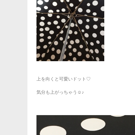
上を向くと可愛いドット♡
気分も上がっちゃう☺♪