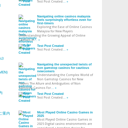
Test Post Created
… »
l
Navigating online casinos malaysia
feels surprisingly effortless even for
first-timers
Exploring the Ease of Online Casinos
Malaysia for New Players
Understanding the Growing Appeal of Online
Casinos in
… »
Test Post Created
Test Post Created
… »
s3
Navigating the unexpected twists of
non gamstop casinos for cautious
newcomers
(MEN)
Understanding the Complex World of
Non Gamstop Casinos for New
Players The Allure and Ambiguities of Non
Gamstop Casinos For
… »
内
Test Post Created
Test Post Created
… »
Most Played Online Casino Games in
ご案内
2025
Most Played Online Casino Games in
2025 Digital casino environments are