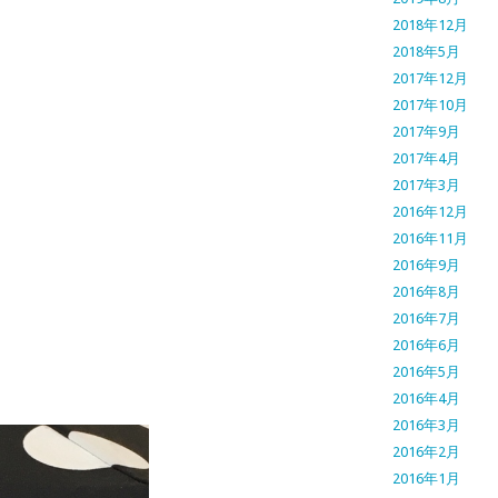
2018年12月
2018年5月
2017年12月
2017年10月
2017年9月
2017年4月
2017年3月
2016年12月
2016年11月
2016年9月
2016年8月
2016年7月
2016年6月
2016年5月
2016年4月
2016年3月
2016年2月
2016年1月