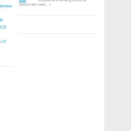
considered a trending choice for
bettors who seek
… »
indow
報
町店
らせ