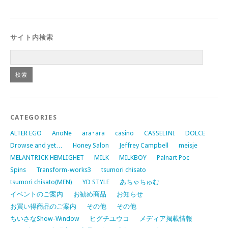
サイト内検索
CATEGORIES
ALTER EGO
AnoNe
ara･ara
casino
CASSELINI
DOLCE
Drowse and yet…
Honey Salon
Jeffrey Campbell
meisje
MELANTRICK HEMLIGHET
MILK
MILKBOY
Palnart Poc
Spins
Transform-works3
tsumori chisato
tsumori chisato(MEN)
YD STYLE
あちゃちゅむ
イベントのご案内
お勧め商品
お知らせ
お買い得商品のご案内
その他
その他
ちいさなShow-Window
ヒグチユウコ
メディア掲載情報