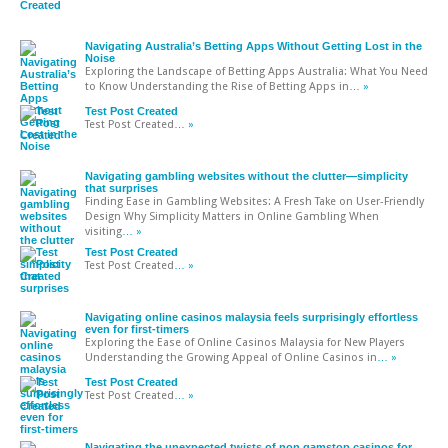
Navigating Australia’s Betting Apps Without Getting Lost in the
Noise
Exploring the Landscape of Betting Apps Australia: What You Need
to Know Understanding the Rise of Betting Apps in
… »
Test Post Created
Test Post Created
… »
Navigating gambling websites without the clutter—simplicity
that surprises
Finding Ease in Gambling Websites: A Fresh Take on User-Friendly
Design Why Simplicity Matters in Online Gambling When
visiting
… »
Test Post Created
Test Post Created
… »
Navigating online casinos malaysia feels surprisingly effortless
even for first-timers
Exploring the Ease of Online Casinos Malaysia for New Players
Understanding the Growing Appeal of Online Casinos in
… »
Test Post Created
Test Post Created
… »
Navigating the unexpected twists of non gamstop casinos for