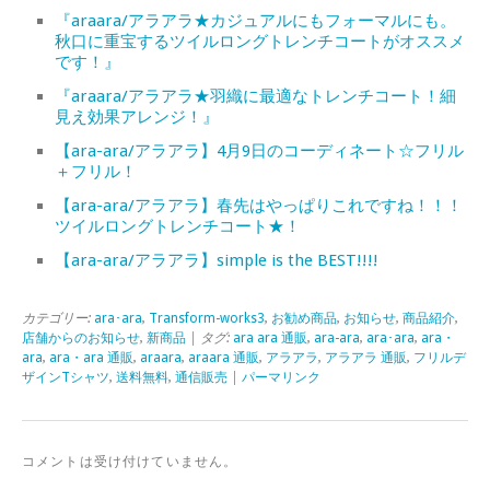
『araara/アラアラ★カジュアルにもフォーマルにも。
秋口に重宝するツイルロングトレンチコートがオススメ
です！』
『araara/アラアラ★羽織に最適なトレンチコート！細
見え効果アレンジ！』
【ara-ara/アラアラ】4月9日のコーディネート☆フリル
＋フリル！
【ara-ara/アラアラ】春先はやっぱりこれですね！！！
ツイルロングトレンチコート★！
【ara-ara/アラアラ】simple is the BEST!!!!
カテゴリー:
ara･ara
,
Transform-works3
,
お勧め商品
,
お知らせ
,
商品紹介
,
店舗からのお知らせ
,
新商品
| タグ:
ara ara 通販
,
ara-ara
,
ara･ara
,
ara・
ara
,
ara・ara 通販
,
araara
,
araara 通販
,
アラアラ
,
アラアラ 通販
,
フリルデ
ザインTシャツ
,
送料無料
,
通信販売
|
パーマリンク
コメントは受け付けていません。