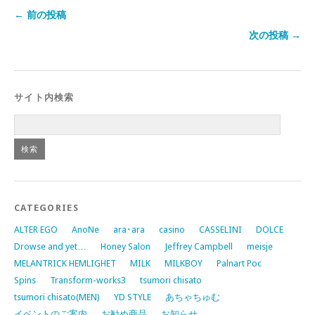
← 前の投稿
次の投稿 →
サイト内検索
CATEGORIES
ALTER EGO
AnoNe
ara･ara
casino
CASSELINI
DOLCE
Drowse and yet…
Honey Salon
Jeffrey Campbell
meisje
MELANTRICK HEMLIGHET
MILK
MILKBOY
Palnart Poc
Spins
Transform-works3
tsumori chisato
tsumori chisato(MEN)
YD STYLE
あちゃちゅむ
イベントのご案内
お勧め商品
お知らせ