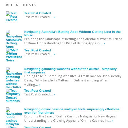
RECENT POSTS
Test Post Created
Test Post Created
… »
Navigating Australia’s Betting Apps Without Getting Lost in the
Noise
Exploring the Landscape of Betting Apps Australia: What You Need
to Know Understanding the Rise of Betting Apps in
… »
Test Post Created
Test Post Created
… »
Navigating gambling websites without the clutter—simplicity
that surprises
Finding Ease in Gambling Websites: A Fresh Take on User-Friendly
Design Why Simplicity Matters in Online Gambling When
visiting
… »
Test Post Created
Test Post Created
… »
Navigating online casinos malaysia feels surprisingly effortless
even for first-timers
Exploring the Ease of Online Casinos Malaysia for New Players
Understanding the Growing Appeal of Online Casinos in
… »
Test Post Created