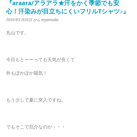
『araara/アラアラ★汗をかく季節でも安
心！汗染みが目立ちにくいフリルTシャツ♪』
2016年5月16日
から myamada
丸山です。
今日もとーーっても天気が良くて
外もぽかぽか陽気！
もう少しで夏に突入ですね。
でもそこで厄介なのが・・・