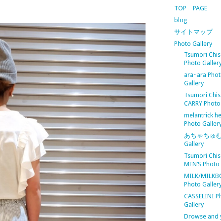
TOP PAGE
blog
サイトマップ
Photo Gallery
Tsumori Chis
Photo Galler
ara･ara Pho
Gallery
Tsumori Chis
CARRY Photo 
melantrick h
Photo Galler
あちゃちゅむ 
Gallery
Tsumori Chis
MEN’S Photo 
MILK/MILKB
Photo Galler
CASSELINI P
Gallery
Drowse and