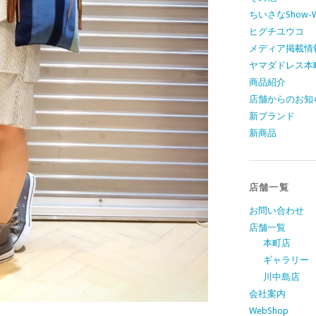
ちいさなShow-W
ヒグチユウコ
メディア掲載情
ヤマダドレス本
商品紹介
店舗からのお知
新ブランド
新商品
店舗一覧
お問い合わせ
店舗一覧
本町店
ギャラリー
川中島店
会社案内
WebShop