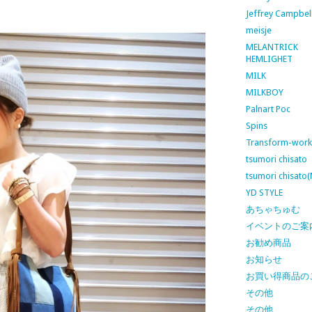
Jeffrey Campbel
meisje
MELANTRICK
HEMLIGHET
MILK
MILKBOY
Palnart Poc
Spins
Transform-work
tsumori chisato
tsumori chisato
YD STYLE
あちゃちゅむ
イベントのご案
お勧め商品
お知らせ
お買い得商品の
その他
その他