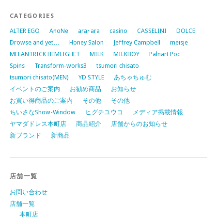
CATEGORIES
ALTER EGO
AnoNe
ara･ara
casino
CASSELINI
DOLCE
Drowse and yet…
Honey Salon
Jeffrey Campbell
meisje
MELANTRICK HEMLIGHET
MILK
MILKBOY
Palnart Poc
Spins
Transform-works3
tsumori chisato
tsumori chisato(MEN)
YD STYLE
あちゃちゅむ
イベントのご案内
お勧め商品
お知らせ
お買い得商品のご案内
その他
その他
ちいさなShow-Window
ヒグチユウコ
メディア掲載情報
ヤマダドレス本町店
商品紹介
店舗からのお知らせ
新ブランド
新商品
店舗一覧
お問い合わせ
店舗一覧
本町店