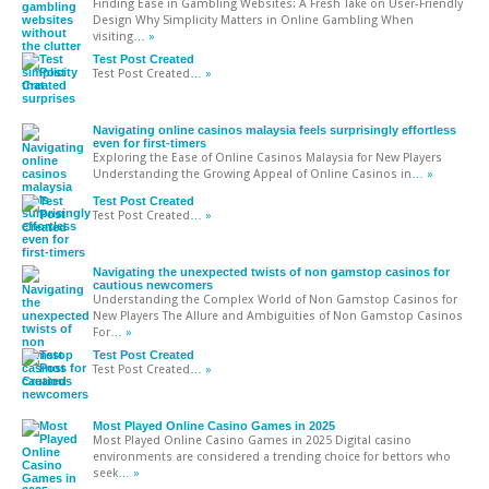
Finding Ease in Gambling Websites: A Fresh Take on User-Friendly
Design Why Simplicity Matters in Online Gambling When
visiting
… »
Test Post Created
Test Post Created
… »
Navigating online casinos malaysia feels surprisingly effortless
even for first-timers
Exploring the Ease of Online Casinos Malaysia for New Players
Understanding the Growing Appeal of Online Casinos in
… »
Test Post Created
Test Post Created
… »
Navigating the unexpected twists of non gamstop casinos for
cautious newcomers
Understanding the Complex World of Non Gamstop Casinos for
New Players The Allure and Ambiguities of Non Gamstop Casinos
For
… »
Test Post Created
Test Post Created
… »
Most Played Online Casino Games in 2025
Most Played Online Casino Games in 2025 Digital casino
environments are considered a trending choice for bettors who
seek
… »