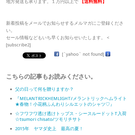
地方発送も承ります。１万円以上で
【送料無料】
新着投稿をメールでお知らせするメルマガにご登録くださ
い。
セール情報などもいち早くお知らせいたします。 <
[subscribe2]
[`yahoo` not found]
こちらの記事もお読みください。
父の日って何を贈りますか？
『MELANTRICKHEMLIGHT/メラントリックヘムライト
★春物！小花柄ふんわりシルエットのシャツ♡』
☆フワフワ透け透けトップス・シースルードットT入荷
☆tsumori chisato/ツモリチサト
2015年 ヤマダ史上 最高の夏！