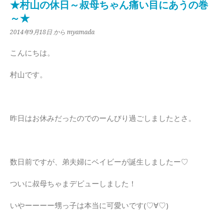
★村山の休日～叔母ちゃん痛い目にあうの巻
～★
2014年9月18日
から myamada
こんにちは。
村山です。
昨日はお休みだったのでのーんびり過ごしましたとさ。
数日前ですが、弟夫婦にベイビーが誕生しましたー♡
ついに叔母ちゃまデビューしました！
いやーーーー甥っ子は本当に可愛いです(♡∀♡)