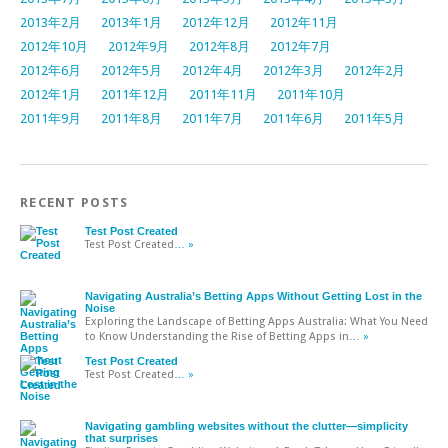
2013年2月
2013年1月
2012年12月
2012年11月
2012年10月
2012年9月
2012年8月
2012年7月
2012年6月
2012年5月
2012年4月
2012年3月
2012年2月
2012年1月
2011年12月
2011年11月
2011年10月
2011年9月
2011年8月
2011年7月
2011年6月
2011年5月
RECENT POSTS
Test Post Created
Test Post Created
… »
Navigating Australia’s Betting Apps Without Getting Lost in the
Noise
Exploring the Landscape of Betting Apps Australia: What You Need
to Know Understanding the Rise of Betting Apps in
… »
Test Post Created
Test Post Created
… »
Navigating gambling websites without the clutter—simplicity
that surprises