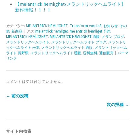
【melantrick hemlighet/メラントリックヘムライト】
新作情報！！！！
カテゴリー:
MELANTRICK HEMLIGHET
,
Transform-works3
,
お知らせ
,
その
他
,
新商品
| タグ:
melantrick hemliget
,
melantrick hemliget 予約
,
MELANTRICK HEMLIGHET
,
MELANTRICK HEMLIGHET 通販
,
メラン ブログ
,
メラントリックヘムライト
,
メラントリックヘムライト ブログ
,
メラントリ
ックヘムライト 松本
,
メラントリックヘムライト 通販
,
メラントリックヘム
ライト 長野県
,
メラントリックヘムライト通販
,
送料無料
,
通信販売
|
パーマ
リンク
コメントは受け付けていません。
← 前の投稿
次の投稿 →
サイト内検索