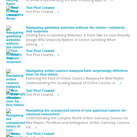
to Know Understanding the Rise of Betting Apps in
… »
Test Post Created
Test Post Created
… »
Navigating gambling websites without the clutter—simplicity
that surprises
Finding Ease in Gambling Websites: A Fresh Take on User-Friendly
Design Why Simplicity Matters in Online Gambling When
visiting
… »
Test Post Created
Test Post Created
… »
Navigating online casinos malaysia feels surprisingly effortless
even for first-timers
Exploring the Ease of Online Casinos Malaysia for New Players
Understanding the Growing Appeal of Online Casinos in
… »
Test Post Created
Test Post Created
… »
Navigating the unexpected twists of non gamstop casinos for
cautious newcomers
Understanding the Complex World of Non Gamstop Casinos for
New Players The Allure and Ambiguities of Non Gamstop Casinos
For
… »
Test Post Created