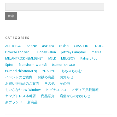
CATEGORIES
ALTER EGO
AnoNe
ara･ara
casino
CASSELINI
DOLCE
Drowse and yet…
Honey Salon
Jeffrey Campbell
meisje
MELANTRICK HEMLIGHET
MILK
MILKBOY
Palnart Poc
Spins
Transform-works3
tsumori chisato
tsumori chisato(MEN)
YD STYLE
あちゃちゅむ
イベントのご案内
お勧め商品
お知らせ
お買い得商品のご案内
その他
その他
ちいさなShow-Window
ヒグチユウコ
メディア掲載情報
ヤマダドレス本町店
商品紹介
店舗からのお知らせ
新ブランド
新商品