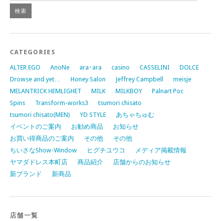
CATEGORIES
ALTER EGO
AnoNe
ara･ara
casino
CASSELINI
DOLCE
Drowse and yet…
Honey Salon
Jeffrey Campbell
meisje
MELANTRICK HEMLIGHET
MILK
MILKBOY
Palnart Poc
Spins
Transform-works3
tsumori chisato
tsumori chisato(MEN)
YD STYLE
あちゃちゅむ
イベントのご案内
お勧め商品
お知らせ
お買い得商品のご案内
その他
その他
ちいさなShow-Window
ヒグチユウコ
メディア掲載情報
ヤマダドレス本町店
商品紹介
店舗からのお知らせ
新ブランド
新商品
店舗一覧