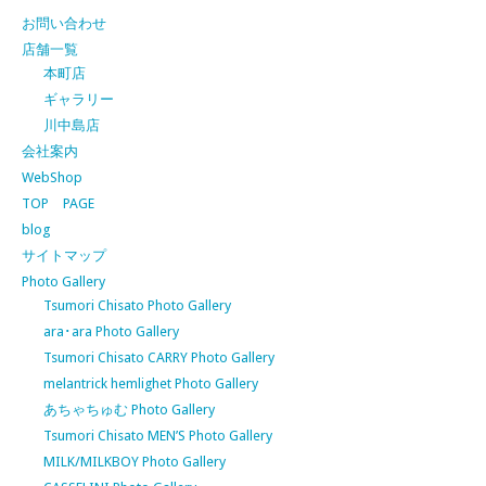
お問い合わせ
店舗一覧
本町店
ギャラリー
川中島店
会社案内
WebShop
TOP PAGE
blog
サイトマップ
Photo Gallery
Tsumori Chisato Photo Gallery
ara･ara Photo Gallery
Tsumori Chisato CARRY Photo Gallery
melantrick hemlighet Photo Gallery
あちゃちゅむ Photo Gallery
Tsumori Chisato MEN’S Photo Gallery
MILK/MILKBOY Photo Gallery