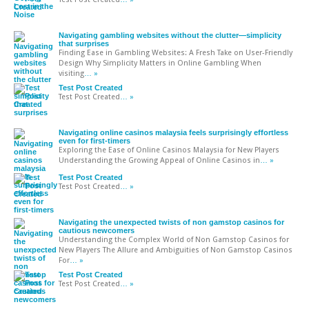
Navigating gambling websites without the clutter—simplicity
that surprises
Finding Ease in Gambling Websites: A Fresh Take on User-Friendly
Design Why Simplicity Matters in Online Gambling When
visiting
… »
Test Post Created
Test Post Created
… »
Navigating online casinos malaysia feels surprisingly effortless
even for first-timers
Exploring the Ease of Online Casinos Malaysia for New Players
Understanding the Growing Appeal of Online Casinos in
… »
Test Post Created
Test Post Created
… »
Navigating the unexpected twists of non gamstop casinos for
cautious newcomers
Understanding the Complex World of Non Gamstop Casinos for
New Players The Allure and Ambiguities of Non Gamstop Casinos
For
… »
Test Post Created
Test Post Created
… »