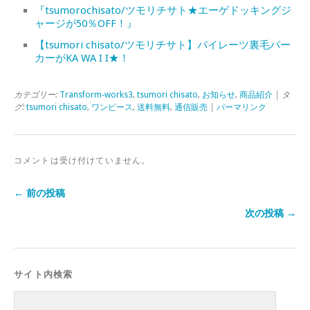
『tsumorochisato/ツモリチサト★エーゲドッキングジ
ャージが50％OFF！』
【tsumori chisato/ツモリチサト】パイレーツ裏毛パー
カーがKA WA I I★！
カテゴリー:
Transform-works3
,
tsumori chisato
,
お知らせ
,
商品紹介
| タ
グ:
tsumori chisato
,
ワンピース
,
送料無料
,
通信販売
|
パーマリンク
コメントは受け付けていません。
← 前の投稿
次の投稿 →
サイト内検索