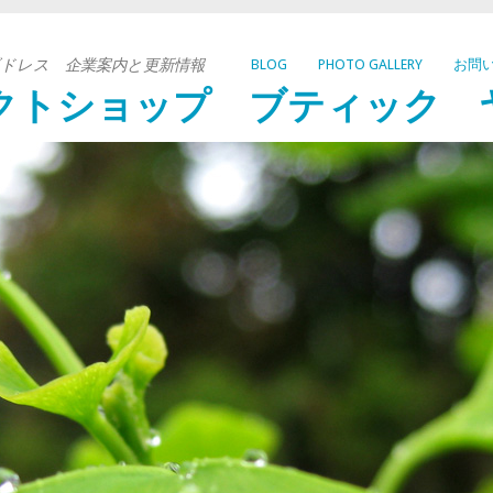
ドレス 企業案内と更新情報
BLOG
PHOTO GALLERY
お問
クトショップ ブティック 