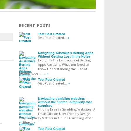
RECENT POSTS
Test Post Created
Test Post Created
… »
Navigating Australia’s Betting Apps
Without Getting Lost in the Noise
Exploring the Landscape of Betting
Apps Australia: What You Need to
Know Understanding the Rise of
Betting Apps in
… »
Test Post Created
Test Post Created
… »
Navigating gambling websites
without the clutter—simplicity that
surprises
Finding Ease in Gambling Websites: A
Fresh Take on User-Friendly Design
Why Simplicity Matters in Online Gambling When
t…
visiting
… »
Test Post Created