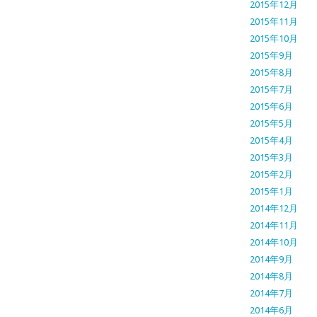
2015年12月
2015年11月
2015年10月
2015年9月
2015年8月
2015年7月
2015年6月
2015年5月
2015年4月
2015年3月
2015年2月
2015年1月
2014年12月
2014年11月
2014年10月
2014年9月
2014年8月
2014年7月
2014年6月