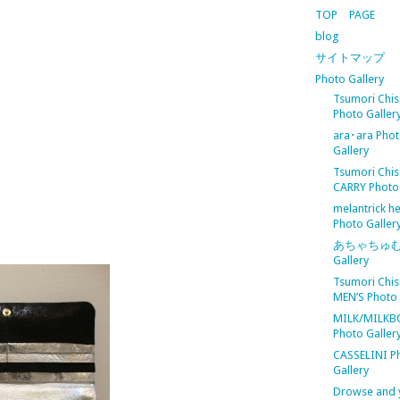
TOP PAGE
blog
サイトマップ
Photo Gallery
。
Tsumori Chis
Photo Galler
ara･ara Pho
Gallery
Tsumori Chis
CARRY Photo 
melantrick h
Photo Galler
あちゃちゅむ 
Gallery
Tsumori Chis
MEN’S Photo 
MILK/MILKB
Photo Galler
CASSELINI P
Gallery
Drowse and