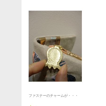
ファスナーのチャームが・・・