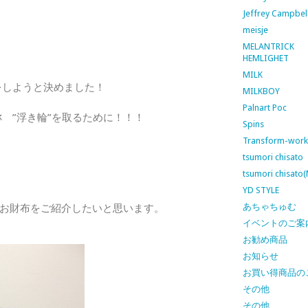
Jeffrey Campbel
meisje
MELANTRICK
HEMLIGHET
MILK
をしようと決めました！
MILKBOY
Palnart Poc
 ”浮き輪”を取るために！！！
Spins
Transform-work
tsumori chisato
tsumori chisato
YD STYLE
あちゃちゅむ
お財布をご紹介したいと思います。
イベントのご案
お勧め商品
お知らせ
お買い得商品の
その他
その他