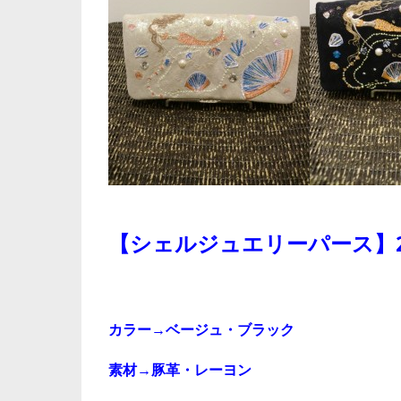
【シェルジュエリーパース】28,
カラー→ベージュ・ブラック
素材→豚革・レーヨン