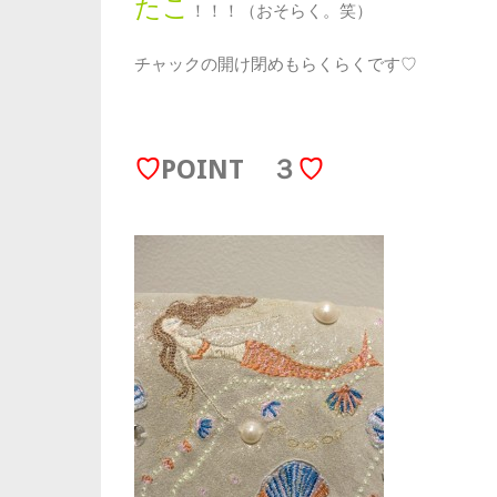
たこ
！！！（おそらく。笑）
チャックの開け閉めもらくらくです♡
♡
POINT ３
♡