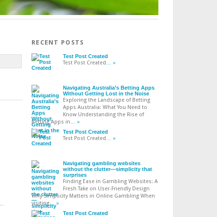
RECENT POSTS
Test Post Created
Test Post Created
… »
Navigating Australia’s Betting Apps
Without Getting Lost in the Noise
Exploring the Landscape of Betting
Apps Australia: What You Need to
Know Understanding the Rise of
Betting Apps in
… »
Test Post Created
Test Post Created
… »
Navigating gambling websites
without the clutter—simplicity that
surprises
Finding Ease in Gambling Websites: A
Fresh Take on User-Friendly Design
Why Simplicity Matters in Online Gambling When
t…
visiting
… »
Test Post Created