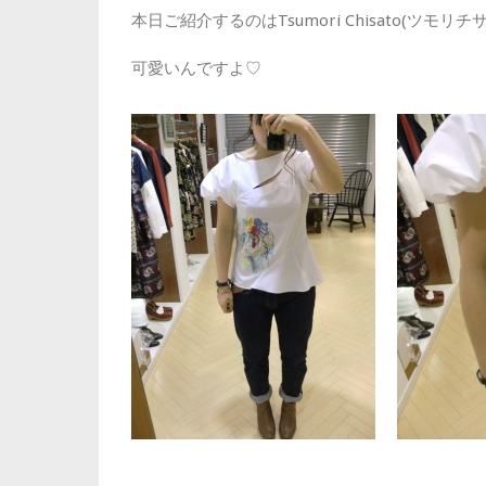
本日ご紹介するのはTsumori Chisato(ツ
可愛いんですよ♡