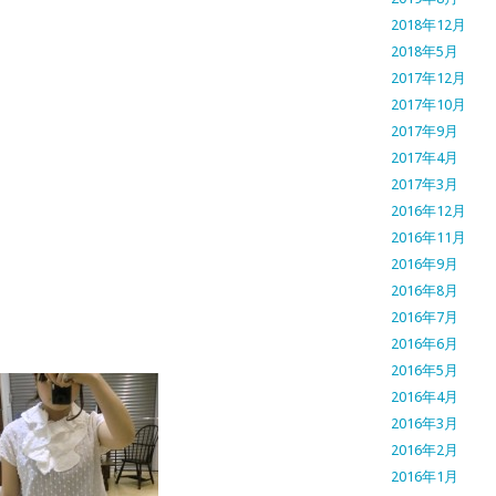
2018年12月
2018年5月
2017年12月
2017年10月
2017年9月
2017年4月
2017年3月
2016年12月
2016年11月
2016年9月
2016年8月
2016年7月
2016年6月
2016年5月
2016年4月
2016年3月
2016年2月
2016年1月