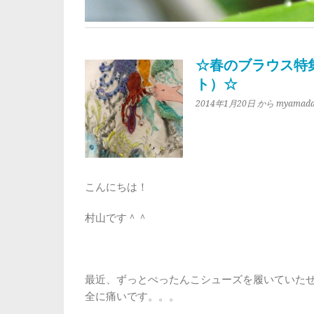
☆春のブラウス特集！T
ト）☆
2014年1月20日
から myamad
こんにちは！
村山です＾＾
最近、ずっとぺったんこシューズを履いていた
全に痛いです。。。