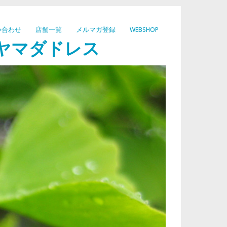
い合わせ
店舗一覧
メルマガ登録
WEBSHOP
ヤマダドレス