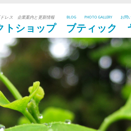
ドレス 企業案内と更新情報
BLOG
PHOTO GALLERY
お問
クトショップ ブティック 