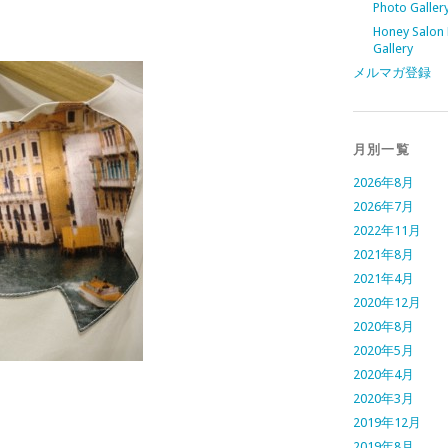
Photo Galler
Honey Salon
Gallery
メルマガ登録
月別一覧
2026年8月
2026年7月
2022年11月
2021年8月
2021年4月
2020年12月
2020年8月
2020年5月
2020年4月
2020年3月
2019年12月
2019年8月