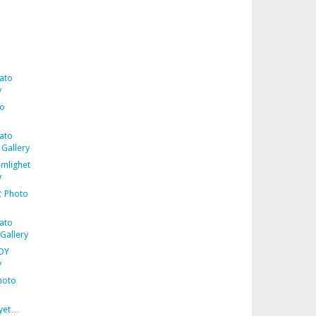
ato
y
to
ato
Gallery
emlighet
y
Photo
ato
Gallery
OY
y
hoto
 yet…