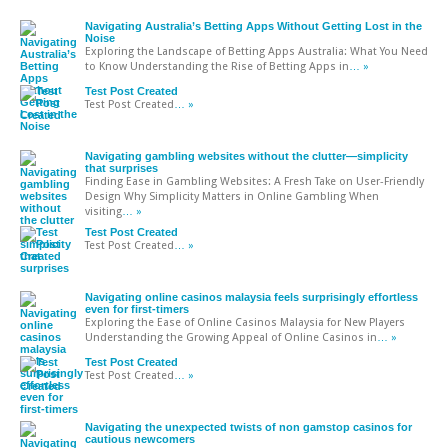
Navigating Australia’s Betting Apps Without Getting Lost in the
Noise
Exploring the Landscape of Betting Apps Australia: What You Need
to Know Understanding the Rise of Betting Apps in
… »
Test Post Created
Test Post Created
… »
Navigating gambling websites without the clutter—simplicity
that surprises
Finding Ease in Gambling Websites: A Fresh Take on User-Friendly
Design Why Simplicity Matters in Online Gambling When
visiting
… »
Test Post Created
Test Post Created
… »
Navigating online casinos malaysia feels surprisingly effortless
even for first-timers
Exploring the Ease of Online Casinos Malaysia for New Players
Understanding the Growing Appeal of Online Casinos in
… »
Test Post Created
Test Post Created
… »
Navigating the unexpected twists of non gamstop casinos for
cautious newcomers