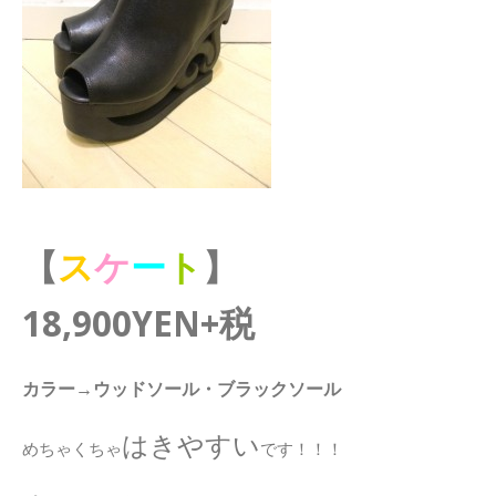
【
ス
ケ
ー
ト
】
18,900YEN+税
カラー→ウッドソール・ブラックソール
はきやすい
めちゃくちゃ
です！！！