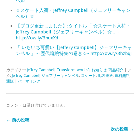
ベル
☆スケート入荷・Jeffrey Campbell（ジェフリーキャン
ベル）☆
【ブログ更新しました】:タイトル「 ☆スケート入荷・
Jeffrey Campbell（ジェフリーキャンベル）☆ 」-
http://ow.ly/3huxXd
「 いちいち可愛い【Jeffery Campbell】ジェフリーキャ
ンベル 」～歴代箱絵特集の巻き☆- http://ow.ly/3hzbqJ
カテゴリー:
Jeffrey Campbell
,
Transform-works3
,
お知らせ
,
商品紹介
| タ
グ:
Jeffrey Campbell
,
ジェフリーキャンベル
,
スケート
,
地方発送
,
送料無料
,
通販
|
パーマリンク
コメントは受け付けていません。
← 前の投稿
次の投稿 →