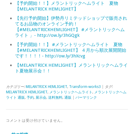
【予約開始！！】メラントリックヘムライト 夏物
【MELANTRICK HEMLIGHET】
【先行予約開始】伊勢丹リミテッドショップで販売され
てるお品物のオンライン予約！
【#MELANTRICKHEMLIGHET】 #メラントリックヘム
ライト 」- http://ow.ly/3hGQgk
【予約開始！！】 #メラントリックヘムライト 夏物
【#MELANTRICKHEMLIGHET】 ４月から順次展開開始
です！！！！- http://ow.ly/3hXcvg
【MELANTRICK HEMLIGHET】メラントリックヘムライ
ト夏物展示会！！
カテゴリー:
MELANTRICK HEMLIGHET
,
Transform-works3
| タグ:
MELANTRICK HEMLIGHET
,
メラントリックヘムライト
,
メラントリックヘム
ライト 通販
,
予約
,
展示会
,
送料無料
,
通販
|
パーマリンク
コメントは受け付けていません。