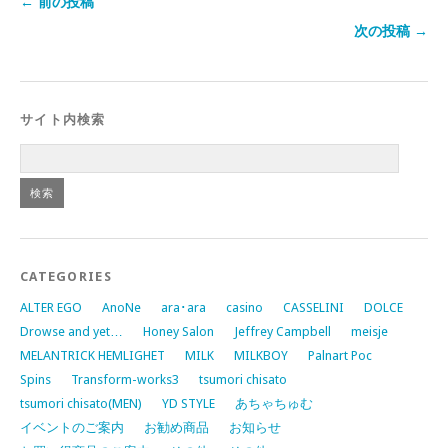
← 前の投稿
次の投稿 →
サイト内検索
CATEGORIES
ALTER EGO
AnoNe
ara･ara
casino
CASSELINI
DOLCE
Drowse and yet…
Honey Salon
Jeffrey Campbell
meisje
MELANTRICK HEMLIGHET
MILK
MILKBOY
Palnart Poc
Spins
Transform-works3
tsumori chisato
tsumori chisato(MEN)
YD STYLE
あちゃちゅむ
イベントのご案内
お勧め商品
お知らせ