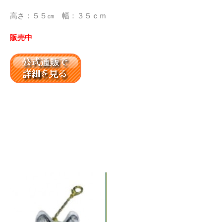
高さ：５５㎝ 幅：３５ｃｍ
販売中