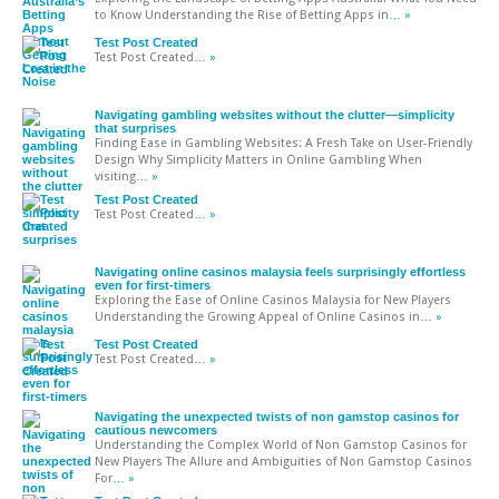
to Know Understanding the Rise of Betting Apps in
… »
Test Post Created
Test Post Created
… »
Navigating gambling websites without the clutter—simplicity
that surprises
Finding Ease in Gambling Websites: A Fresh Take on User-Friendly
Design Why Simplicity Matters in Online Gambling When
visiting
… »
Test Post Created
Test Post Created
… »
Navigating online casinos malaysia feels surprisingly effortless
even for first-timers
Exploring the Ease of Online Casinos Malaysia for New Players
Understanding the Growing Appeal of Online Casinos in
… »
Test Post Created
Test Post Created
… »
Navigating the unexpected twists of non gamstop casinos for
cautious newcomers
Understanding the Complex World of Non Gamstop Casinos for
New Players The Allure and Ambiguities of Non Gamstop Casinos
For
… »