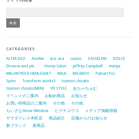
サイト内検索
CATEGORIES
ALTER EGO
AnoNe
ara･ara
casino
CASSELINI
DOLCE
Drowse and yet…
Honey Salon
Jeffrey Campbell
meisje
MELANTRICK HEMLIGHET
MILK
MILKBOY
Palnart Poc
Spins
Transform-works3
tsumori chisato
tsumori chisato(MEN)
YD STYLE
あちゃちゅむ
イベントのご案内
お勧め商品
お知らせ
お買い得商品のご案内
その他
その他
ちいさなShow-Window
ヒグチユウコ
メディア掲載情報
ヤマダドレス本町店
商品紹介
店舗からのお知らせ
新ブランド
新商品