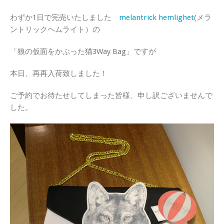
わずか1日で完売いたしました
melantrick hemlighet
(メラ
ントリックヘムライト）の
「狼の仮面をかぶった猫3Way Bag」ですが
本日、再再入荷致しました！
ご予約でお待たせしてしまった皆様、申し訳ございませんで
した。