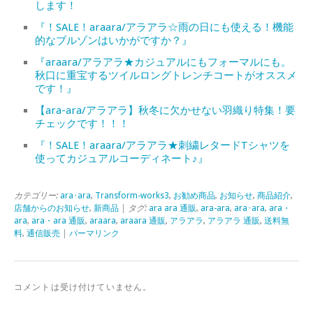
します！
『！SALE！araara/アラアラ☆雨の日にも使える！機能
的なブルゾンはいかがですか？』
『araara/アラアラ★カジュアルにもフォーマルにも。
秋口に重宝するツイルロングトレンチコートがオススメ
です！』
【ara-ara/アラアラ】秋冬に欠かせない羽織り特集！要
チェックです！！！
『！SALE！araara/アラアラ★刺繍レタードTシャツを
使ってカジュアルコーディネート♪』
カテゴリー:
ara･ara
,
Transform-works3
,
お勧め商品
,
お知らせ
,
商品紹介
,
店舗からのお知らせ
,
新商品
| タグ:
ara ara 通販
,
ara-ara
,
ara･ara
,
ara・
ara
,
ara・ara 通販
,
araara
,
araara 通販
,
アラアラ
,
アラアラ 通販
,
送料無
料
,
通信販売
|
パーマリンク
コメントは受け付けていません。