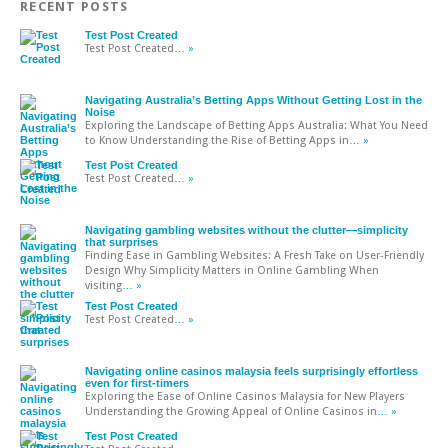
RECENT POSTS
Test Post Created
Test Post Created
… »
Navigating Australia’s Betting Apps Without Getting Lost in the
Noise
Exploring the Landscape of Betting Apps Australia: What You Need
to Know Understanding the Rise of Betting Apps in
… »
Test Post Created
Test Post Created
… »
Navigating gambling websites without the clutter—simplicity
that surprises
Finding Ease in Gambling Websites: A Fresh Take on User-Friendly
Design Why Simplicity Matters in Online Gambling When
visiting
… »
Test Post Created
Test Post Created
… »
Navigating online casinos malaysia feels surprisingly effortless
even for first-timers
Exploring the Ease of Online Casinos Malaysia for New Players
Understanding the Growing Appeal of Online Casinos in
… »
Test Post Created