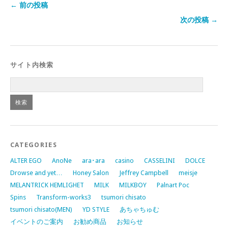
← 前の投稿
次の投稿 →
サイト内検索
CATEGORIES
ALTER EGO
AnoNe
ara･ara
casino
CASSELINI
DOLCE
Drowse and yet…
Honey Salon
Jeffrey Campbell
meisje
MELANTRICK HEMLIGHET
MILK
MILKBOY
Palnart Poc
Spins
Transform-works3
tsumori chisato
tsumori chisato(MEN)
YD STYLE
あちゃちゅむ
イベントのご案内
お勧め商品
お知らせ