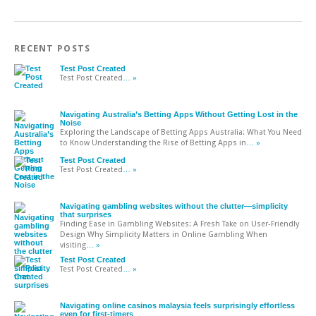
RECENT POSTS
Test Post Created
Test Post Created
… »
Navigating Australia’s Betting Apps Without Getting Lost in the
Noise
Exploring the Landscape of Betting Apps Australia: What You Need
to Know Understanding the Rise of Betting Apps in
… »
Test Post Created
Test Post Created
… »
Navigating gambling websites without the clutter—simplicity
that surprises
Finding Ease in Gambling Websites: A Fresh Take on User-Friendly
Design Why Simplicity Matters in Online Gambling When
visiting
… »
Test Post Created
Test Post Created
… »
Navigating online casinos malaysia feels surprisingly effortless
even for first-timers