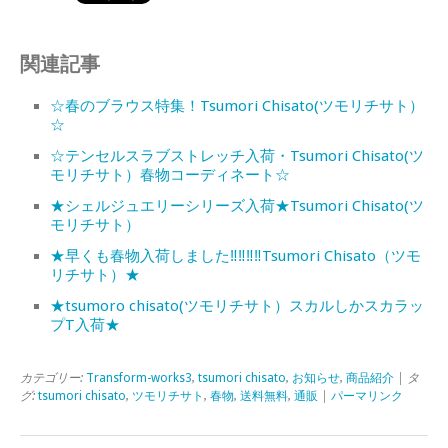
関連記事
☆春のブラウス特集！Tsumori Chisato(ツモリチサト）
☆
☆テンセルスラブストレッチ入荷・Tsumori Chisato(ツ
モリチサト）春物コーディネート☆
★シェルジュエリーシリーズ入荷★Tsumori Chisato(ツ
モリチサト）
★早くも春物入荷しました‼‼‼‼Tsumori Chisato（ツモ
リチサト）★
★tsumoro chisato(ツモリチサト）スカルしかスカラッ
プT入荷★
カテゴリー:
Transform-works3
,
tsumori chisato
,
お知らせ
,
商品紹介
| タ
グ:
tsumori chisato
,
ツモリチサト
,
春物
,
送料無料
,
通販
|
パーマリンク