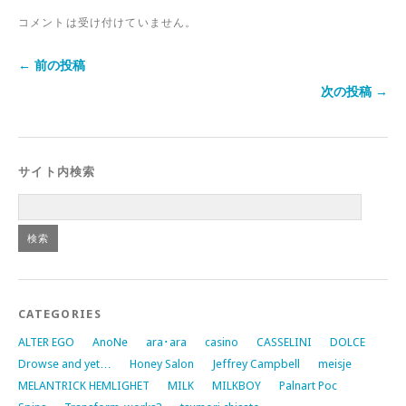
コメントは受け付けていません。
← 前の投稿
次の投稿 →
サイト内検索
CATEGORIES
ALTER EGO
AnoNe
ara･ara
casino
CASSELINI
DOLCE
Drowse and yet…
Honey Salon
Jeffrey Campbell
meisje
MELANTRICK HEMLIGHET
MILK
MILKBOY
Palnart Poc