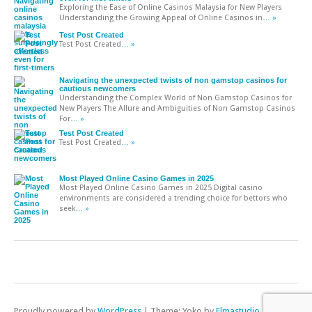
Exploring the Ease of Online Casinos Malaysia for New Players
Understanding the Growing Appeal of Online Casinos in
… »
Test Post Created
Test Post Created
… »
Navigating the unexpected twists of non gamstop casinos for
cautious newcomers
Understanding the Complex World of Non Gamstop Casinos for
New Players The Allure and Ambiguities of Non Gamstop Casinos
For
… »
Test Post Created
Test Post Created
… »
Most Played Online Casino Games in 2025
Most Played Online Casino Games in 2025 Digital casino
environments are considered a trending choice for bettors who
seek
… »
Proudly powered by
WordPress
|
Theme: Yoko by
Elmastudio