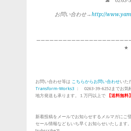
☎ 0263-3
お問い合わせ→
http://www.yama
ーーーーーーーーーーーーーーーーーーーーー
★
お問い合わせ等は
こちらからお問い合わせ
いた
Transform-Works3
： 0263-39-6252ま
地方発送も承ります。１万円以上で
【送料無料
新着投稿をメールでお知らせするメルマガにご
セール情報などもいち早くお知らせいたします。
[subscribe2]