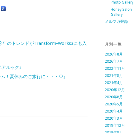
Photo Galler
Honey Salon
Gallery
メルマガ登録
】今年のトレンドがTransform-Works3にも入
月別一覧
2026年8月
2026年7月
でペアルック♪
2022年11月
2021年8月
テム！夏休みのご旅行に・・・♡』
2021年4月
2020年12月
2020年8月
2020年5月
2020年4月
2020年3月
2019年12月
2019年8月