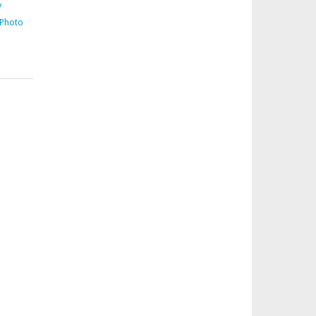
y
 Photo