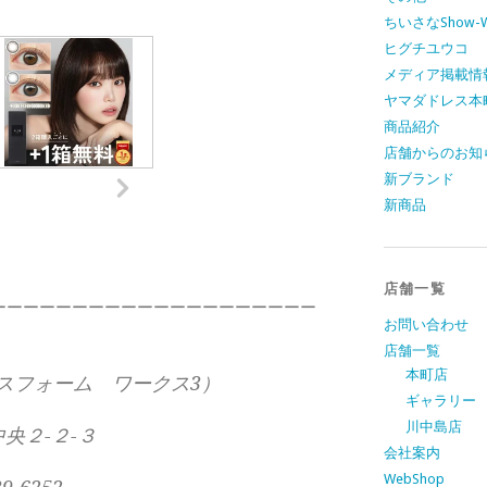
ちいさなShow-W
ヒグチユウコ
メディア掲載情
ヤマダドレス本
商品紹介
店舗からのお知
新ブランド
新商品
店舗一覧
ーーーーーーーーーーーーーーーーーーーー
お問い合わせ
店舗一覧
本町店
トランスフォーム ワークス3）
ギャラリー
川中島店
央２-２-３
会社案内
WebShop