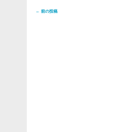
← 前の投稿