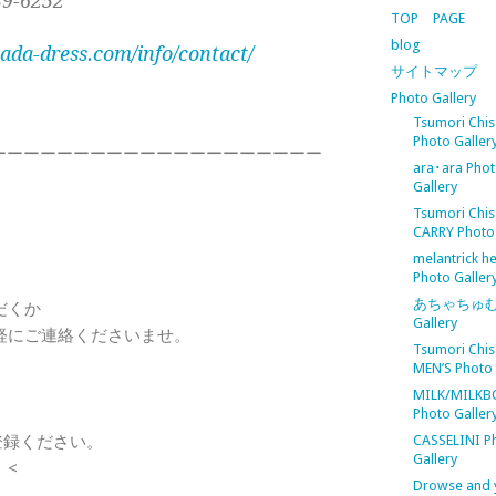
9-6252
TOP PAGE
blog
da-dress.com/info/contact/
サイトマップ
Photo Gallery
Tsumori Chis
Photo Galler
ーーーーーーーーーーーーーーーーーーーー
ara･ara Pho
Gallery
Tsumori Chis
CARRY Photo 
melantrick h
Photo Galler
あちゃちゅむ 
だくか
Gallery
でお気軽にご連絡くださいませ。
Tsumori Chis
】
MEN’S Photo 
MILK/MILKB
Photo Galler
登録ください。
CASSELINI P
Gallery
 <
Drowse and