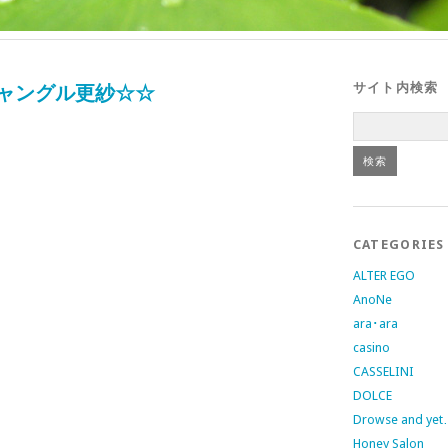
サイト内検索
☆ジャングル更紗☆☆
CATEGORIES
ALTER EGO
AnoNe
ara･ara
casino
CASSELINI
DOLCE
Drowse and ye
Honey Salon