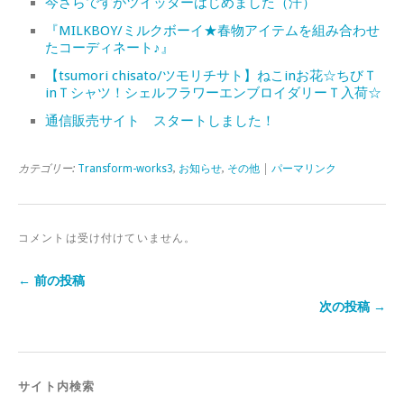
今さらですがツイッターはじめました（汗）
『MILKBOY/ミルクボーイ★春物アイテムを組み合わせ
たコーディネート♪』
【tsumori chisato/ツモリチサト】ねこinお花☆ちびＴ
inＴシャツ！シェルフラワーエンブロイダリーＴ入荷☆
通信販売サイト スタートしました！
カテゴリー:
Transform-works3
,
お知らせ
,
その他
|
パーマリンク
コメントは受け付けていません。
← 前の投稿
次の投稿 →
サイト内検索