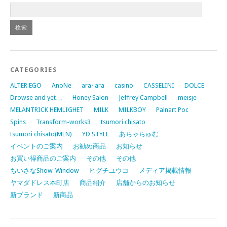
CATEGORIES
ALTER EGO
AnoNe
ara･ara
casino
CASSELINI
DOLCE
Drowse and yet…
Honey Salon
Jeffrey Campbell
meisje
MELANTRICK HEMLIGHET
MILK
MILKBOY
Palnart Poc
Spins
Transform-works3
tsumori chisato
tsumori chisato(MEN)
YD STYLE
あちゃちゅむ
イベントのご案内
お勧め商品
お知らせ
お買い得商品のご案内
その他
その他
ちいさなShow-Window
ヒグチユウコ
メディア掲載情報
ヤマダドレス本町店
商品紹介
店舗からのお知らせ
新ブランド
新商品