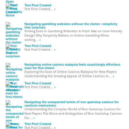
Test Post Created
Test Post Created
… »
Navigating gambling websites without the clutter—simplicity
that surprises
Finding Ease in Gambling Websites: A Fresh Take on User-Friendly
Design Why Simplicity Matters in Online Gambling When
visiting
… »
Test Post Created
Test Post Created
… »
Navigating online casinos malaysia feels surprisingly effortless
even for first-timers
Exploring the Ease of Online Casinos Malaysia for New Players
Understanding the Growing Appeal of Online Casinos in
… »
Test Post Created
Test Post Created
… »
Navigating the unexpected twists of non gamstop casinos for
cautious newcomers
Understanding the Complex World of Non Gamstop Casinos for
New Players The Allure and Ambiguities of Non Gamstop Casinos
For
… »
Test Post Created
Test Post Created
… »