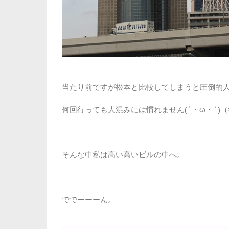
当たり前ですが松本と比較してしまうと圧倒的
何回行っても人混みには慣れません(´・ω・`)
そんな中私は高い高いビルの中へ。
ででーーーん。