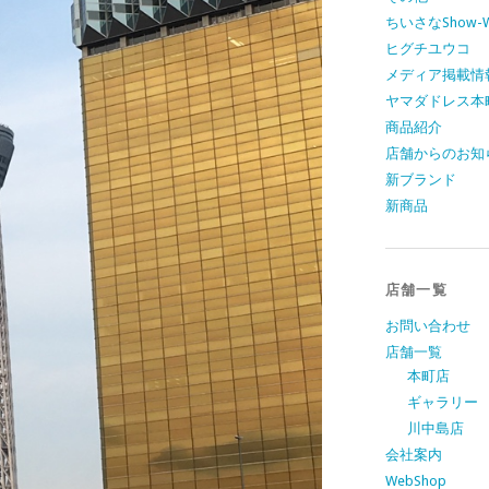
ちいさなShow-W
ヒグチユウコ
メディア掲載情
ヤマダドレス本
商品紹介
店舗からのお知
新ブランド
新商品
店舗一覧
お問い合わせ
店舗一覧
本町店
ギャラリー
川中島店
会社案内
WebShop