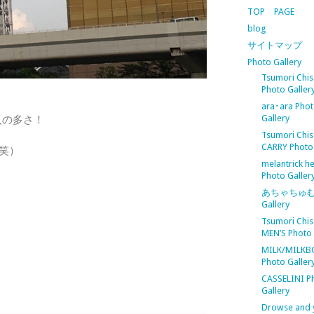
TOP PAGE
blog
サイトマップ
Photo Gallery
Tsumori Chis
Photo Galler
ara･ara Pho
Gallery
人の多さ！
Tsumori Chis
CARRY Photo 
（笑）
melantrick h
Photo Galler
あちゃちゅむ 
Gallery
Tsumori Chis
MEN’S Photo 
MILK/MILKB
Photo Galler
CASSELINI P
Gallery
Drowse and