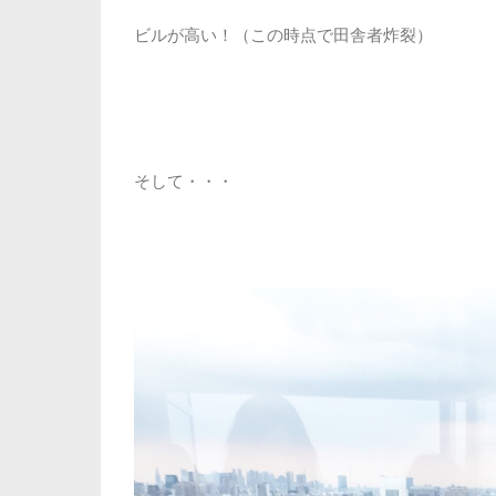
ビルが高い！（この時点で田舎者炸裂）
そして・・・