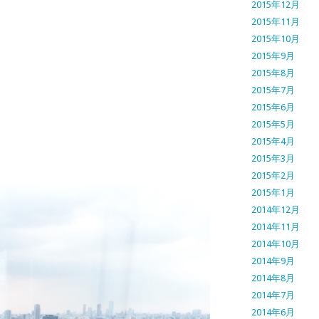
2015年12月
2015年11月
2015年10月
2015年9月
2015年8月
2015年7月
2015年6月
2015年5月
2015年4月
2015年3月
2015年2月
2015年1月
2014年12月
2014年11月
2014年10月
2014年9月
2014年8月
2014年7月
2014年6月