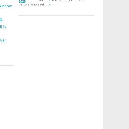
considered a trending choice for
bettors who seek
… »
indow
報
町店
らせ