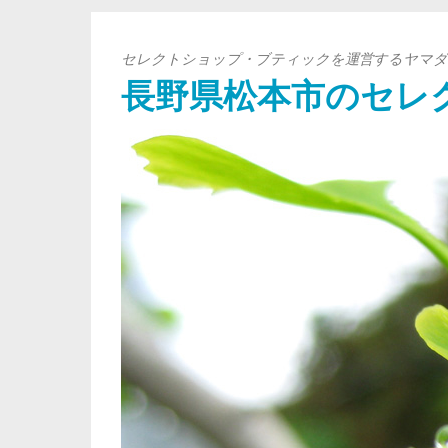
セレクトショップ・ブティックを運営するヤマダ
長野県松本市のセレ