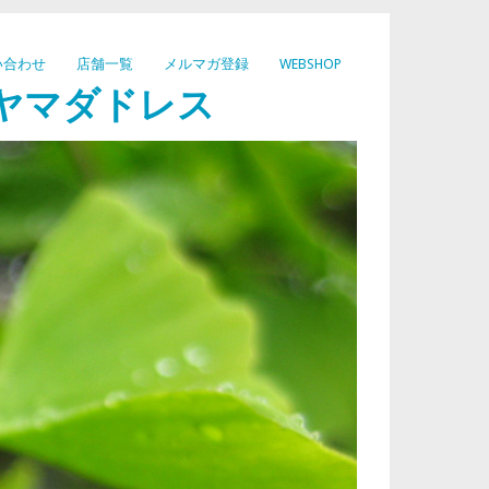
い合わせ
店舗一覧
メルマガ登録
WEBSHOP
ヤマダドレス