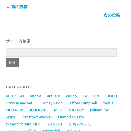
← 前の投稿
次の投稿 →
サイト内検索
CATEGORIES
ALTER EGO
AnoNe
ara･ara
casino
CASSELINI
DOLCE
Drowse and yet…
Honey Salon
Jeffrey Campbell
meisje
MELANTRICK HEMLIGHET
MILK
MILKBOY
Palnart Poc
Spins
Transform-works3
tsumori chisato
tsumori chisato(MEN)
YD STYLE
あちゃちゅむ