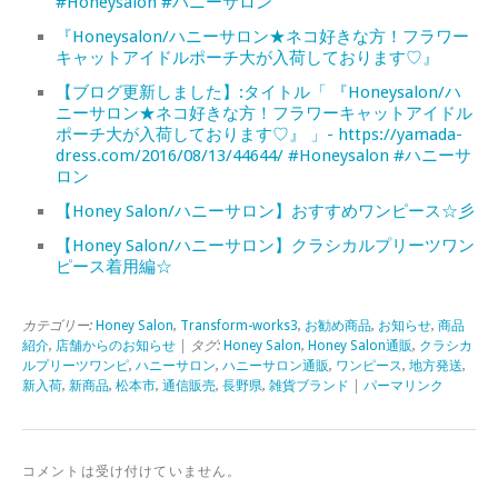
#Honeysalon #ハニーサロン
『Honeysalon/ハニーサロン★ネコ好きな方！フラワー
キャットアイドルポーチ大が入荷しております♡』
【ブログ更新しました】:タイトル「 『Honeysalon/ハ
ニーサロン★ネコ好きな方！フラワーキャットアイドル
ポーチ大が入荷しております♡』 」- https://yamada-
dress.com/2016/08/13/44644/ #Honeysalon #ハニーサ
ロン
【Honey Salon/ハニーサロン】おすすめワンピース☆彡
【Honey Salon/ハニーサロン】クラシカルプリーツワン
ピース着用編☆
カテゴリー:
Honey Salon
,
Transform-works3
,
お勧め商品
,
お知らせ
,
商品
紹介
,
店舗からのお知らせ
| タグ:
Honey Salon
,
Honey Salon通販
,
クラシカ
ルプリーツワンピ
,
ハニーサロン
,
ハニーサロン通販
,
ワンピース
,
地方発送
,
新入荷
,
新商品
,
松本市
,
通信販売
,
長野県
,
雑貨ブランド
|
パーマリンク
コメントは受け付けていません。