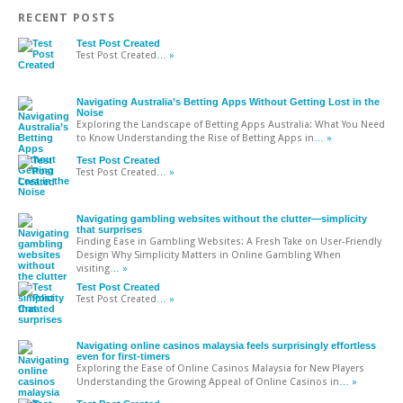
RECENT POSTS
Test Post Created
Test Post Created
… »
Navigating Australia’s Betting Apps Without Getting Lost in the
Noise
Exploring the Landscape of Betting Apps Australia: What You Need
to Know Understanding the Rise of Betting Apps in
… »
Test Post Created
Test Post Created
… »
Navigating gambling websites without the clutter—simplicity
that surprises
Finding Ease in Gambling Websites: A Fresh Take on User-Friendly
Design Why Simplicity Matters in Online Gambling When
visiting
… »
Test Post Created
Test Post Created
… »
Navigating online casinos malaysia feels surprisingly effortless
even for first-timers
Exploring the Ease of Online Casinos Malaysia for New Players
Understanding the Growing Appeal of Online Casinos in
… »