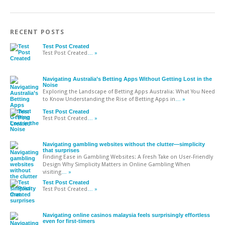
RECENT POSTS
Test Post Created
Test Post Created
… »
Navigating Australia’s Betting Apps Without Getting Lost in the
Noise
Exploring the Landscape of Betting Apps Australia: What You Need
to Know Understanding the Rise of Betting Apps in
… »
Test Post Created
Test Post Created
… »
Navigating gambling websites without the clutter—simplicity
that surprises
Finding Ease in Gambling Websites: A Fresh Take on User-Friendly
Design Why Simplicity Matters in Online Gambling When
visiting
… »
Test Post Created
Test Post Created
… »
Navigating online casinos malaysia feels surprisingly effortless
even for first-timers