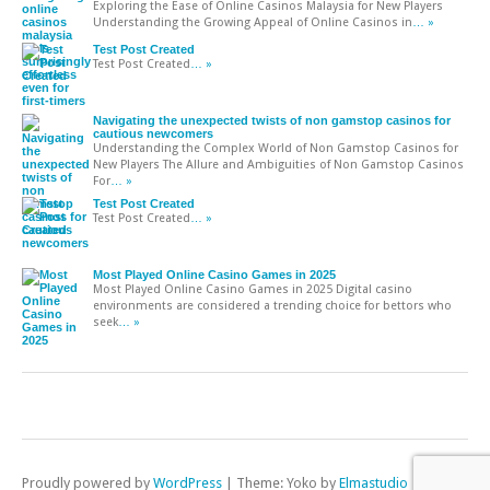
Exploring the Ease of Online Casinos Malaysia for New Players
Understanding the Growing Appeal of Online Casinos in
… »
Test Post Created
Test Post Created
… »
Navigating the unexpected twists of non gamstop casinos for
cautious newcomers
Understanding the Complex World of Non Gamstop Casinos for
New Players The Allure and Ambiguities of Non Gamstop Casinos
For
… »
Test Post Created
Test Post Created
… »
Most Played Online Casino Games in 2025
Most Played Online Casino Games in 2025 Digital casino
environments are considered a trending choice for bettors who
seek
… »
Proudly powered by
WordPress
|
Theme: Yoko by
Elmastudio