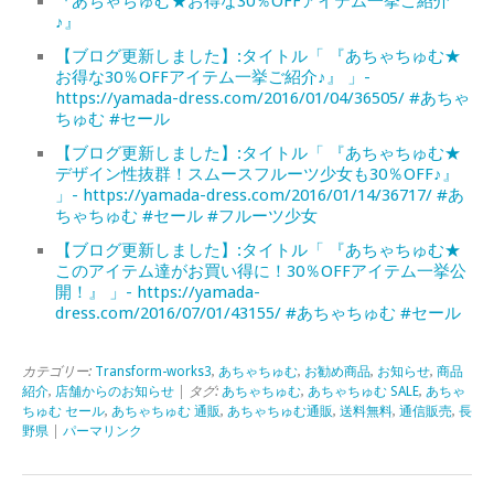
『あちゃちゅむ★お得な30％OFFアイテム一挙ご紹介
♪』
【ブログ更新しました】:タイトル「 『あちゃちゅむ★
お得な30％OFFアイテム一挙ご紹介♪』 」-
https://yamada-dress.com/2016/01/04/36505/ #あちゃ
ちゅむ #セール
【ブログ更新しました】:タイトル「 『あちゃちゅむ★
デザイン性抜群！スムースフルーツ少女も30％OFF♪』
」- https://yamada-dress.com/2016/01/14/36717/ #あ
ちゃちゅむ #セール #フルーツ少女
【ブログ更新しました】:タイトル「 『あちゃちゅむ★
このアイテム達がお買い得に！30％OFFアイテム一挙公
開！』 」- https://yamada-
dress.com/2016/07/01/43155/ #あちゃちゅむ #セール
カテゴリー:
Transform-works3
,
あちゃちゅむ
,
お勧め商品
,
お知らせ
,
商品
紹介
,
店舗からのお知らせ
| タグ:
あちゃちゅむ
,
あちゃちゅむ SALE
,
あちゃ
ちゅむ セール
,
あちゃちゅむ 通販
,
あちゃちゅむ通販
,
送料無料
,
通信販売
,
長
野県
|
パーマリンク