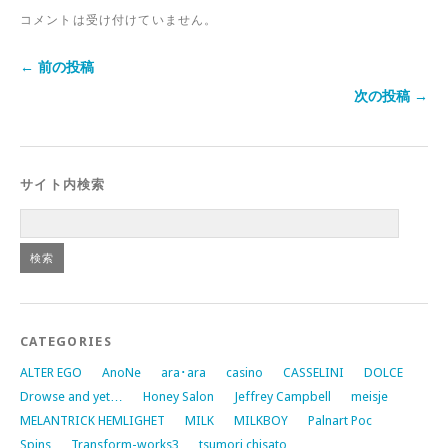
コメントは受け付けていません。
← 前の投稿
次の投稿 →
サイト内検索
CATEGORIES
ALTER EGO
AnoNe
ara･ara
casino
CASSELINI
DOLCE
Drowse and yet…
Honey Salon
Jeffrey Campbell
meisje
MELANTRICK HEMLIGHET
MILK
MILKBOY
Palnart Poc
Spins
Transform-works3
tsumori chisato