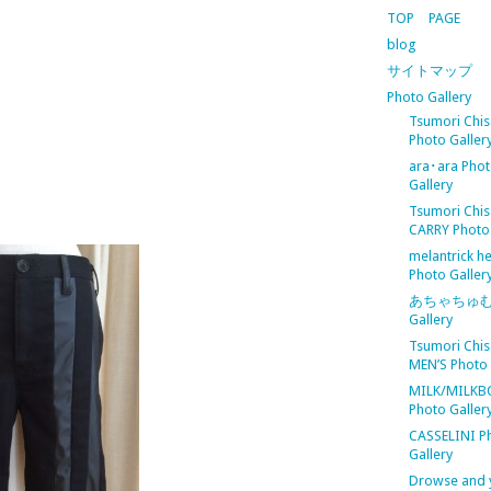
TOP PAGE
blog
サイトマップ
Photo Gallery
Tsumori Chis
Photo Galler
ara･ara Pho
Gallery
Tsumori Chis
CARRY Photo 
melantrick h
Photo Galler
あちゃちゅむ 
Gallery
Tsumori Chis
MEN’S Photo 
MILK/MILKB
Photo Galler
CASSELINI P
Gallery
Drowse and