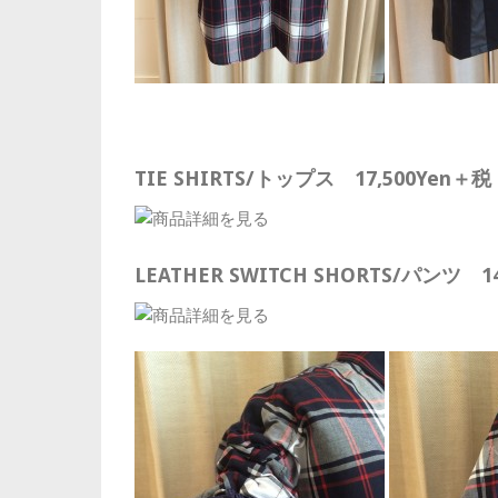
TIE SHIRTS/トップス 17,500Yen＋税
LEATHER SWITCH SHORTS/パンツ 1