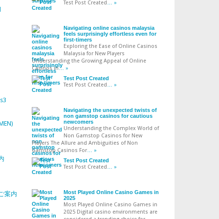
Test Post Created
… »
l
Navigating online casinos malaysia
feels surprisingly effortless even for
first-timers
Exploring the Ease of Online Casinos
Malaysia for New Players
Understanding the Growing Appeal of Online
Casinos in
… »
Test Post Created
Test Post Created
… »
s3
Navigating the unexpected twists of
non gamstop casinos for cautious
newcomers
(MEN)
Understanding the Complex World of
Non Gamstop Casinos for New
Players The Allure and Ambiguities of Non
Gamstop Casinos For
… »
内
Test Post Created
Test Post Created
… »
Most Played Online Casino Games in
ご案内
2025
Most Played Online Casino Games in
2025 Digital casino environments are