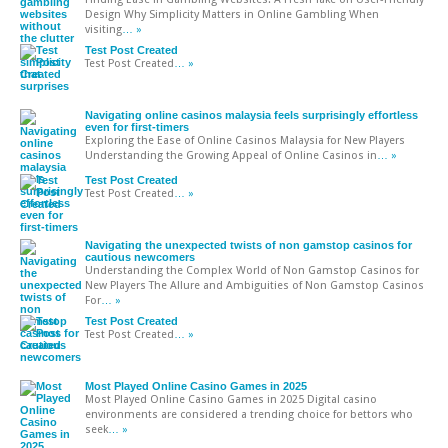
Design Why Simplicity Matters in Online Gambling When
visiting
… »
Test Post Created
Test Post Created
… »
Navigating online casinos malaysia feels surprisingly effortless
even for first-timers
Exploring the Ease of Online Casinos Malaysia for New Players
Understanding the Growing Appeal of Online Casinos in
… »
Test Post Created
Test Post Created
… »
Navigating the unexpected twists of non gamstop casinos for
cautious newcomers
Understanding the Complex World of Non Gamstop Casinos for
New Players The Allure and Ambiguities of Non Gamstop Casinos
For
… »
Test Post Created
Test Post Created
… »
Most Played Online Casino Games in 2025
Most Played Online Casino Games in 2025 Digital casino
environments are considered a trending choice for bettors who
seek
… »