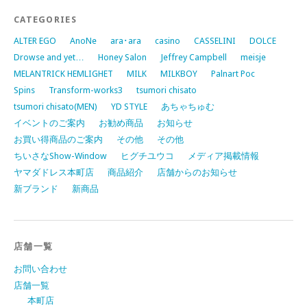
CATEGORIES
ALTER EGO
AnoNe
ara･ara
casino
CASSELINI
DOLCE
Drowse and yet…
Honey Salon
Jeffrey Campbell
meisje
MELANTRICK HEMLIGHET
MILK
MILKBOY
Palnart Poc
Spins
Transform-works3
tsumori chisato
tsumori chisato(MEN)
YD STYLE
あちゃちゅむ
イベントのご案内
お勧め商品
お知らせ
お買い得商品のご案内
その他
その他
ちいさなShow-Window
ヒグチユウコ
メディア掲載情報
ヤマダドレス本町店
商品紹介
店舗からのお知らせ
新ブランド
新商品
店舗一覧
お問い合わせ
店舗一覧
本町店