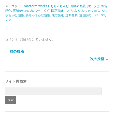
カテゴリー:
Transform-works3
,
あちゃちゅむ
,
お勧め商品
,
お知らせ
,
商品
紹介
,
店舗からのお知らせ
| タグ:
JQ花束pt フリルLJK
,
あちゃちゅむ
,
あち
ゃちゅむ 通販
,
あちゃちゅむ通販
,
地方発送
,
送料無料
,
通信販売
|
パーマリ
ンク
コメントは受け付けていません。
← 前の投稿
次の投稿 →
サイト内検索