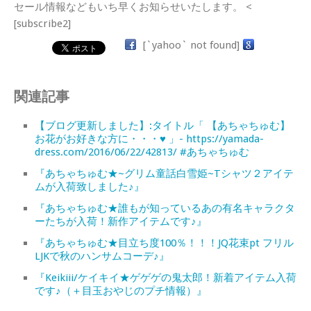
セール情報などもいち早くお知らせいたします。 <
[subscribe2]
[`yahoo` not found]
関連記事
【ブログ更新しました】:タイトル「 【あちゃちゅむ】
お花がお好きな方に・・・♥ 」- https://yamada-
dress.com/2016/06/22/42813/ #あちゃちゅむ
『あちゃちゅむ★~グリム童話白雪姫~Tシャツ２アイテ
ムが入荷致しました♪』
『あちゃちゅむ★誰もが知っているあの有名キャラクタ
ーたちが入荷！新作アイテムです♪』
『あちゃちゅむ★目立ち度100％！！！JQ花束pt フリル
LJKで秋のハンサムコーデ♪』
『Keikiii/ケイキイ★ゲゲゲの鬼太郎！新着アイテム入荷
です♪（＋目玉おやじのプチ情報）』