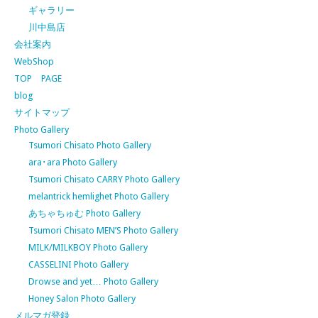
ギャラリー
川中島店
会社案内
WebShop
TOP PAGE
blog
サイトマップ
Photo Gallery
Tsumori Chisato Photo Gallery
ara･ara Photo Gallery
Tsumori Chisato CARRY Photo Gallery
melantrick hemlighet Photo Gallery
あちゃちゅむ Photo Gallery
Tsumori Chisato MEN’S Photo Gallery
MILK/MILKBOY Photo Gallery
CASSELINI Photo Gallery
Drowse and yet… Photo Gallery
Honey Salon Photo Gallery
メルマガ登録