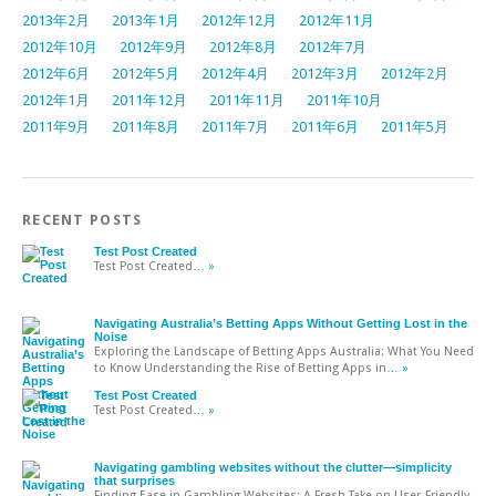
2013年2月
2013年1月
2012年12月
2012年11月
2012年10月
2012年9月
2012年8月
2012年7月
2012年6月
2012年5月
2012年4月
2012年3月
2012年2月
2012年1月
2011年12月
2011年11月
2011年10月
2011年9月
2011年8月
2011年7月
2011年6月
2011年5月
RECENT POSTS
Test Post Created
Test Post Created
… »
Navigating Australia’s Betting Apps Without Getting Lost in the
Noise
Exploring the Landscape of Betting Apps Australia: What You Need
to Know Understanding the Rise of Betting Apps in
… »
Test Post Created
Test Post Created
… »
Navigating gambling websites without the clutter—simplicity
that surprises
Finding Ease in Gambling Websites: A Fresh Take on User-Friendly