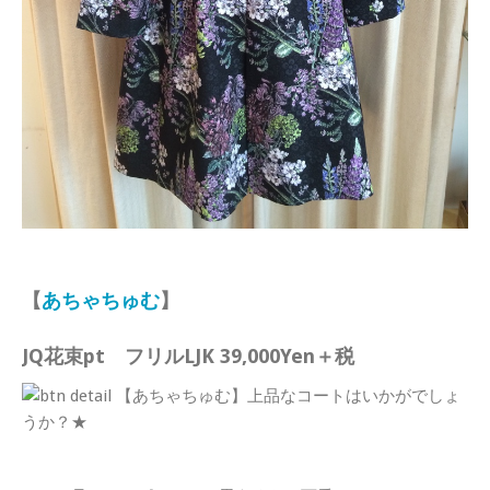
【
あちゃちゅむ
】
JQ花束pt フリルLJK 39,000Yen＋税