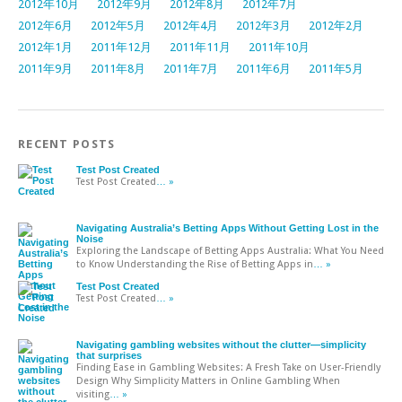
2012年10月
2012年9月
2012年8月
2012年7月
2012年6月
2012年5月
2012年4月
2012年3月
2012年2月
2012年1月
2011年12月
2011年11月
2011年10月
2011年9月
2011年8月
2011年7月
2011年6月
2011年5月
RECENT POSTS
Test Post Created
Test Post Created
… »
Navigating Australia’s Betting Apps Without Getting Lost in the
Noise
Exploring the Landscape of Betting Apps Australia: What You Need
to Know Understanding the Rise of Betting Apps in
… »
Test Post Created
Test Post Created
… »
Navigating gambling websites without the clutter—simplicity
that surprises
Finding Ease in Gambling Websites: A Fresh Take on User-Friendly
Design Why Simplicity Matters in Online Gambling When
visiting
… »