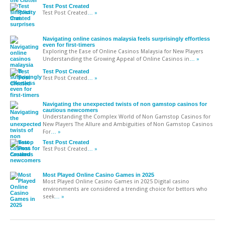
Test Post Created
Test Post Created
… »
Navigating online casinos malaysia feels surprisingly effortless
even for first-timers
Exploring the Ease of Online Casinos Malaysia for New Players
Understanding the Growing Appeal of Online Casinos in
… »
Test Post Created
Test Post Created
… »
Navigating the unexpected twists of non gamstop casinos for
cautious newcomers
Understanding the Complex World of Non Gamstop Casinos for
New Players The Allure and Ambiguities of Non Gamstop Casinos
For
… »
Test Post Created
Test Post Created
… »
Most Played Online Casino Games in 2025
Most Played Online Casino Games in 2025 Digital casino
environments are considered a trending choice for bettors who
seek
… »