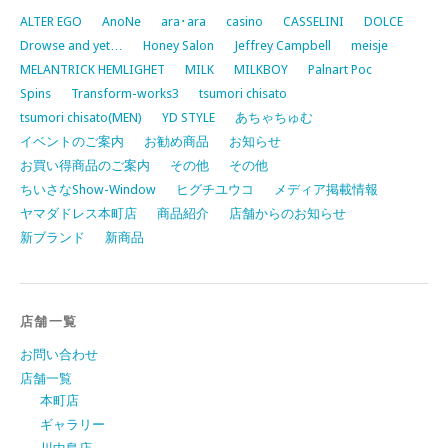
ALTER EGO
AnoNe
ara･ara
casino
CASSELINI
DOLCE
Drowse and yet…
Honey Salon
Jeffrey Campbell
meisje
MELANTRICK HEMLIGHET
MILK
MILKBOY
Palnart Poc
Spins
Transform-works3
tsumori chisato
tsumori chisato(MEN)
YD STYLE
あちゃちゅむ
イベントのご案内
お勧め商品
お知らせ
お買い得商品のご案内
その他
その他
ちいさなShow-Window
ヒグチユウコ
メディア掲載情報
ヤマダドレス本町店
商品紹介
店舗からのお知らせ
新ブランド
新商品
店舗一覧
お問い合わせ
店舗一覧
本町店
ギャラリー