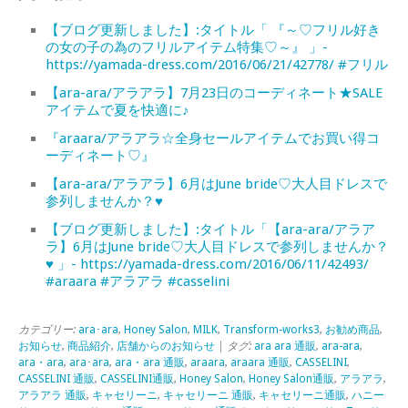
【ブログ更新しました】:タイトル「 『～♡フリル好き
の女の子の為のフリルアイテム特集♡～』 」-
https://yamada-dress.com/2016/06/21/42778/ #フリル
【ara-ara/アラアラ】7月23日のコーディネート★SALE
アイテムで夏を快適に♪
『araara/アラアラ☆全身セールアイテムでお買い得コ
ーディネート♡』
【ara-ara/アラアラ】6月はJune bride♡大人目ドレスで
参列しませんか？♥
【ブログ更新しました】:タイトル「【ara-ara/アラア
ラ】6月はJune bride♡大人目ドレスで参列しませんか？
♥ 」- https://yamada-dress.com/2016/06/11/42493/
#araara #アラアラ #casselini
カテゴリー:
ara･ara
,
Honey Salon
,
MILK
,
Transform-works3
,
お勧め商品
,
お知らせ
,
商品紹介
,
店舗からのお知らせ
| タグ:
ara ara 通販
,
ara-ara
,
ara・ara
,
ara･ara
,
ara・ara 通販
,
araara
,
araara 通販
,
CASSELINI
,
CASSELINI 通販
,
CASSELINI通販
,
Honey Salon
,
Honey Salon通販
,
アラアラ
,
アラアラ 通販
,
キャセリーニ
,
キャセリーニ 通販
,
キャセリーニ通販
,
ハニー