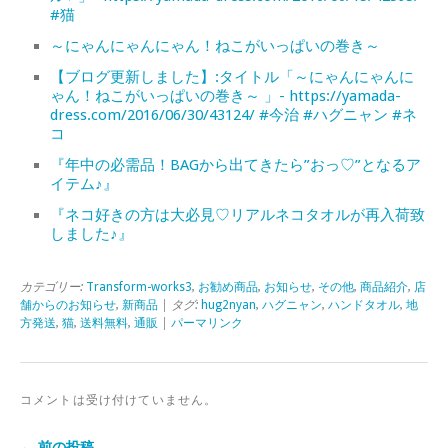
#猫
～にゃんにゃんにゃん！ねこがいっぱいの巻き～
【ブログ更新しました】:タイトル「～にゃんにゃんに
ゃん！ねこがいっぱいの巻き～ 」- https://yamada-
dress.com/2016/06/30/43124/ #今治 #ハグニャン #ネ
コ
『年中の必需品！BAGから出てきたら”おっ♡”となるア
イテム♪』
『ネコ好きの方は大必見♡リアルネコタオルが再入荷致
しました♪』
カテゴリー:
Transform-works3
,
お勧め商品
,
お知らせ
,
その他
,
商品紹介
,
店
舗からのお知らせ
,
新商品
| タグ:
hug2nyan
,
ハグニャン
,
ハンドタオル
,
地
方発送
,
猫
,
送料無料
,
通販
|
パーマリンク
コメントは受け付けていません。
← 前の投稿