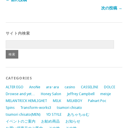
次の投稿 →
サイト内検索
CATEGORIES
ALTER EGO
AnoNe
ara･ara
casino
CASSELINI
DOLCE
Drowse and yet…
Honey Salon
Jeffrey Campbell
meisje
MELANTRICK HEMLIGHET
MILK
MILKBOY
Palnart Poc
Spins
Transform-works3
tsumori chisato
tsumori chisato(MEN)
YD STYLE
あちゃちゅむ
イベントのご案内
お勧め商品
お知らせ