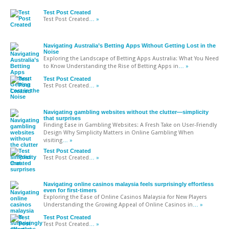
Test Post Created
Test Post Created
… »
Navigating Australia’s Betting Apps Without Getting Lost in the
Noise
Exploring the Landscape of Betting Apps Australia: What You Need
to Know Understanding the Rise of Betting Apps in
… »
Test Post Created
Test Post Created
… »
Navigating gambling websites without the clutter—simplicity
that surprises
Finding Ease in Gambling Websites: A Fresh Take on User-Friendly
Design Why Simplicity Matters in Online Gambling When
visiting
… »
Test Post Created
Test Post Created
… »
Navigating online casinos malaysia feels surprisingly effortless
even for first-timers
Exploring the Ease of Online Casinos Malaysia for New Players
Understanding the Growing Appeal of Online Casinos in
… »
Test Post Created
Test Post Created
… »