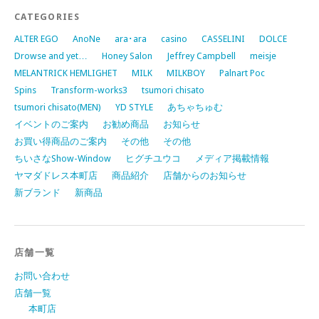
CATEGORIES
ALTER EGO
AnoNe
ara･ara
casino
CASSELINI
DOLCE
Drowse and yet…
Honey Salon
Jeffrey Campbell
meisje
MELANTRICK HEMLIGHET
MILK
MILKBOY
Palnart Poc
Spins
Transform-works3
tsumori chisato
tsumori chisato(MEN)
YD STYLE
あちゃちゅむ
イベントのご案内
お勧め商品
お知らせ
お買い得商品のご案内
その他
その他
ちいさなShow-Window
ヒグチユウコ
メディア掲載情報
ヤマダドレス本町店
商品紹介
店舗からのお知らせ
新ブランド
新商品
店舗一覧
お問い合わせ
店舗一覧
本町店