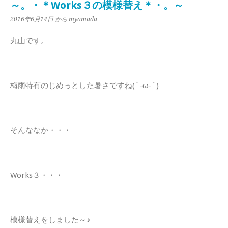
～。・＊Works３の模様替え＊・。～
2016年6月14日
から myamada
丸山です。
梅雨特有のじめっとした暑さですね(´-ω-`)
そんななか・・・
Works３・・・
模様替えをしました～♪