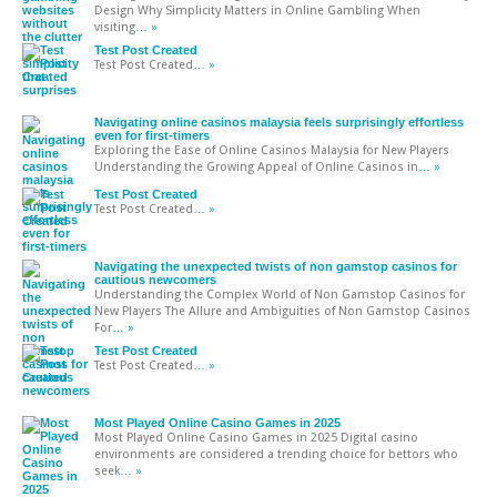
Design Why Simplicity Matters in Online Gambling When
visiting
… »
Test Post Created
Test Post Created
… »
Navigating online casinos malaysia feels surprisingly effortless
even for first-timers
Exploring the Ease of Online Casinos Malaysia for New Players
Understanding the Growing Appeal of Online Casinos in
… »
Test Post Created
Test Post Created
… »
Navigating the unexpected twists of non gamstop casinos for
cautious newcomers
Understanding the Complex World of Non Gamstop Casinos for
New Players The Allure and Ambiguities of Non Gamstop Casinos
For
… »
Test Post Created
Test Post Created
… »
Most Played Online Casino Games in 2025
Most Played Online Casino Games in 2025 Digital casino
environments are considered a trending choice for bettors who
seek
… »