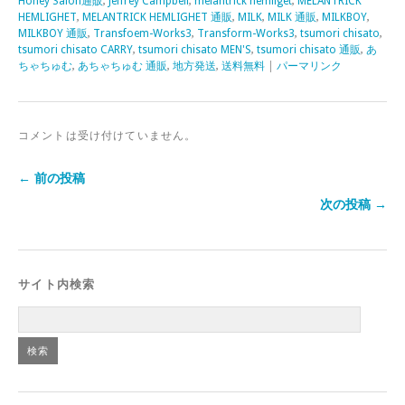
Honey Salon通販
,
Jeffrey Campbell
,
melantrick hemliget
,
MELANTRICK
HEMLIGHET
,
MELANTRICK HEMLIGHET 通販
,
MILK
,
MILK 通販
,
MILKBOY
,
MILKBOY 通販
,
Transfoem-Works3
,
Transform-Works3
,
tsumori chisato
,
tsumori chisato CARRY
,
tsumori chisato MEN'S
,
tsumori chisato 通販
,
あ
ちゃちゅむ
,
あちゃちゅむ 通販
,
地方発送
,
送料無料
|
パーマリンク
コメントは受け付けていません。
← 前の投稿
次の投稿 →
サイト内検索