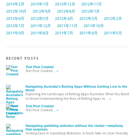
2013年2月
2013年1月
2012年12月
2012年11月
2012年10月
2012年9月
2012年8月
2012年7月
2012年6月
2012年5月
2012年4月
2012年3月
2012年2月
2012年1月
2011年12月
2011年11月
2011年10月
2011年9月
2011年8月
2011年7月
2011年6月
2011年5月
RECENT POSTS
Test Post Created
Test Post Created
… »
Navigating Australia’s Betting Apps Without Getting Lost in the
Noise
Exploring the Landscape of Betting Apps Australia: What You Need
to Know Understanding the Rise of Betting Apps in
… »
Test Post Created
Test Post Created
… »
Navigating gambling websites without the clutter—simplicity
that surprises
Finding Ease in Gambling Websites: A Fresh Take on User-Friendly