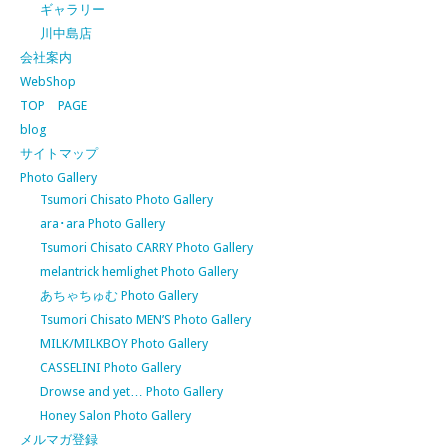
ギャラリー
川中島店
会社案内
WebShop
TOP PAGE
blog
サイトマップ
Photo Gallery
Tsumori Chisato Photo Gallery
ara･ara Photo Gallery
Tsumori Chisato CARRY Photo Gallery
melantrick hemlighet Photo Gallery
あちゃちゅむ Photo Gallery
Tsumori Chisato MEN’S Photo Gallery
MILK/MILKBOY Photo Gallery
CASSELINI Photo Gallery
Drowse and yet… Photo Gallery
Honey Salon Photo Gallery
メルマガ登録