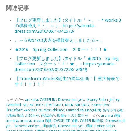
関連記事
【ブログ更新しました】:タイトル「 ～。・＊Works３
の模様替え＊・。～ 」- https://yamada-
dress.com/2016/06/14/42573/
。～☆Works3店内を模様替えしました☆～。
★2016 Spring Collection スタート！！！★
【ブログ更新しました】:タイトル「 ★2016 Spring
Collection スタート！！！★ 」- https://yamada-
dress.com/2016/02/01/37278/ #春物
【Transform-Works3誕生15周年企画！】重大発表で
す！！！！！！
カテゴリー:
ara･ara
,
CASSELINI
,
Drowse and yet...
,
Honey Salon
,
Jeffrey
Campbell
,
MELANTRICK HEMLIGHET
,
MILK
,
MILKBOY
,
Palnart Poc
,
Transform-works3
,
tsumori chisato
,
tsumori chisato(MEN)
,
あちゃちゅむ
,
お勧め商品
,
お知らせ
,
商品紹介
,
店舗からのお知らせ
| タグ:
ara ara 通販
,
ara-ara
,
araara
,
araara 通販
,
CASSELINI 通販
,
CASSELINI通販
,
Drowse and
yet...
,
Drowse and yet...通信販売
,
Drowse and yet...通販
,
Honey Salon
,