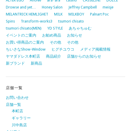
ALTER EGO
AnoNe
ara･ara
casino
CASSELINI
DOLCE
Drowse and yet…
Honey Salon
Jeffrey Campbell
meisje
MELANTRICK HEMLIGHET
MILK
MILKBOY
Palnart Poc
Spins
Transform-works3
tsumori chisato
tsumori chisato(MEN)
YD STYLE
あちゃちゅむ
イベントのご案内
お勧め商品
お知らせ
お買い得商品のご案内
その他
その他
ちいさなShow-Window
ヒグチユウコ
メディア掲載情報
ヤマダドレス本町店
商品紹介
店舗からのお知らせ
新ブランド
新商品
店舗一覧
お問い合わせ
店舗一覧
本町店
ギャラリー
川中島店