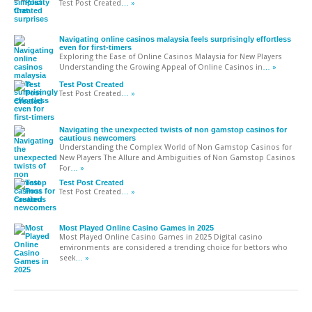
Test Post Created
… »
Navigating online casinos malaysia feels surprisingly effortless
even for first-timers
Exploring the Ease of Online Casinos Malaysia for New Players
Understanding the Growing Appeal of Online Casinos in
… »
Test Post Created
Test Post Created
… »
Navigating the unexpected twists of non gamstop casinos for
cautious newcomers
Understanding the Complex World of Non Gamstop Casinos for
New Players The Allure and Ambiguities of Non Gamstop Casinos
For
… »
Test Post Created
Test Post Created
… »
Most Played Online Casino Games in 2025
Most Played Online Casino Games in 2025 Digital casino
environments are considered a trending choice for bettors who
seek
… »