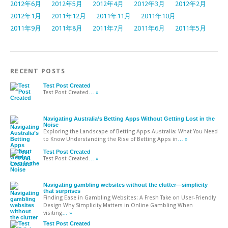
2012年6月
2012年5月
2012年4月
2012年3月
2012年2月
2012年1月
2011年12月
2011年11月
2011年10月
2011年9月
2011年8月
2011年7月
2011年6月
2011年5月
RECENT POSTS
Test Post Created
Test Post Created
… »
Navigating Australia’s Betting Apps Without Getting Lost in the
Noise
Exploring the Landscape of Betting Apps Australia: What You Need
to Know Understanding the Rise of Betting Apps in
… »
Test Post Created
Test Post Created
… »
Navigating gambling websites without the clutter—simplicity
that surprises
Finding Ease in Gambling Websites: A Fresh Take on User-Friendly
Design Why Simplicity Matters in Online Gambling When
visiting
… »
Test Post Created