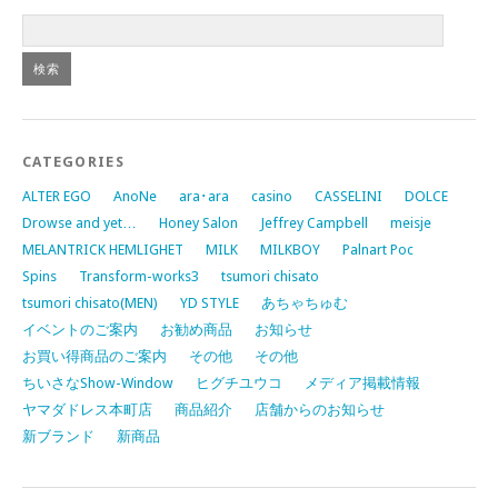
CATEGORIES
ALTER EGO
AnoNe
ara･ara
casino
CASSELINI
DOLCE
Drowse and yet…
Honey Salon
Jeffrey Campbell
meisje
MELANTRICK HEMLIGHET
MILK
MILKBOY
Palnart Poc
Spins
Transform-works3
tsumori chisato
tsumori chisato(MEN)
YD STYLE
あちゃちゅむ
イベントのご案内
お勧め商品
お知らせ
お買い得商品のご案内
その他
その他
ちいさなShow-Window
ヒグチユウコ
メディア掲載情報
ヤマダドレス本町店
商品紹介
店舗からのお知らせ
新ブランド
新商品