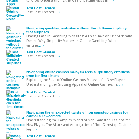
to Know Understanding the Rise of Betting Apps in
… »
Test Post Created
Test Post Created
… »
Navigating gambling websites without the clutter—simplicity
that surprises
Finding Ease in Gambling Websites: A Fresh Take on User-Friendly
Design Why Simplicity Matters in Online Gambling When
visiting
… »
Test Post Created
Test Post Created
… »
Navigating online casinos malaysia feels surprisingly effortless
even for first-timers
Exploring the Ease of Online Casinos Malaysia for New Players
Understanding the Growing Appeal of Online Casinos in
… »
Test Post Created
Test Post Created
… »
Navigating the unexpected twists of non gamstop casinos for
cautious newcomers
Understanding the Complex World of Non Gamstop Casinos for
New Players The Allure and Ambiguities of Non Gamstop Casinos
For
… »
Test Post Created