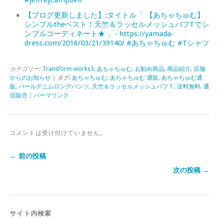
【ブログ更新しました】:タイトル「 【あちゃちゅむ】
シンプルtheベスト！天竺＆ラッセルメッシュパフTでシ
ンプルコーディネート★ 」- https://yamada-
dress.com/2016/03/21/39140/ #あちゃちゅむ #Tシャツ
カテゴリー:
Transform-works3
,
あちゃちゅむ
,
お勧め商品
,
商品紹介
,
店舗
からのお知らせ
| タグ:
あちゃちゅむ
,
あちゃちゅむ 通販
,
あちゃちゅむ通
販
,
パールデニムロングパンツ
,
天竺＆ラッセルメッシュパフＴ
,
送料無料
,
通
信販売
|
パーマリンク
コメントは受け付けていません。
← 前の投稿
次の投稿 →
サイト内検索