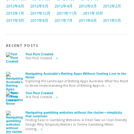
2012年6月
2012年5月
2012年4月
2012年3月
2012年2月
2012年1月
2011年12月
2011年11月
2011年10月
2011年9月
2011年8月
2011年7月
2011年6月
2011年5月
RECENT POSTS
Test Post Created
Test Post Created
… »
Navigating Australia’s Betting Apps Without Getting Lost in the
Noise
Exploring the Landscape of Betting Apps Australia: What You Need
to Know Understanding the Rise of Betting Apps in
… »
Test Post Created
Test Post Created
… »
Navigating gambling websites without the clutter—simplicity
that surprises
Finding Ease in Gambling Websites: A Fresh Take on User-Friendly
Design Why Simplicity Matters in Online Gambling When
visiting
… »