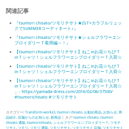
関連記事
『tsumori chisato/ツモリチサト★白T×カラフルリュッ
クでSUMMERコーディネート♪』
『tsumori chisato/ツモリチサト★シェルフラワーエン
ブロイダリーＴ着用編～！』
【tsumori chisato/ツモリチサト】ねこinお花☆ちびＴ
inＴシャツ！シェルフラワーエンブロイダリーＴ入荷☆
【tsumori chisato/ツモリチサト】ねこinお花☆ちびＴ
inＴシャツ！シェルフラワーエンブロイダリーＴ入荷☆
【tsumori chisato/ツモリチサト】ねこinお花☆ちびＴ
inＴシャツ！シェルフラワーエンブロイダリーＴ入荷☆
」- https://yamada-dress.com/2016/02/06/37500/
#tsumorichisato #ツモリチサト
カテゴリー:
Transform-works3
,
tsumori chisato
,
お勧め商品
,
お知らせ
,
商
品紹介
,
店舗からのお知らせ
,
新商品
| タグ:
tsumori chisato
,
tsumori
chisato 通販
,
tsumorichisato
,
シェルフラワーエンブロイダリーＴ
,
ツモチ
リサト
,
ツモリ
,
ツモリ 通販
,
ツモリチサト
,
ツモリチサト 店舗
,
ツモリチサト