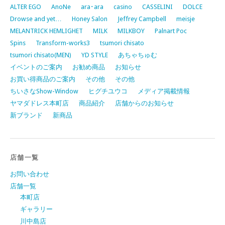
ALTER EGO
AnoNe
ara･ara
casino
CASSELINI
DOLCE
Drowse and yet…
Honey Salon
Jeffrey Campbell
meisje
MELANTRICK HEMLIGHET
MILK
MILKBOY
Palnart Poc
Spins
Transform-works3
tsumori chisato
tsumori chisato(MEN)
YD STYLE
あちゃちゅむ
イベントのご案内
お勧め商品
お知らせ
お買い得商品のご案内
その他
その他
ちいさなShow-Window
ヒグチユウコ
メディア掲載情報
ヤマダドレス本町店
商品紹介
店舗からのお知らせ
新ブランド
新商品
店舗一覧
お問い合わせ
店舗一覧
本町店
ギャラリー
川中島店