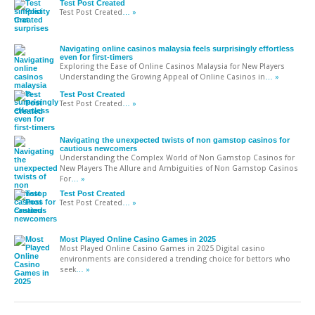
Test Post Created
Test Post Created
… »
Navigating online casinos malaysia feels surprisingly effortless
even for first-timers
Exploring the Ease of Online Casinos Malaysia for New Players
Understanding the Growing Appeal of Online Casinos in
… »
Test Post Created
Test Post Created
… »
Navigating the unexpected twists of non gamstop casinos for
cautious newcomers
Understanding the Complex World of Non Gamstop Casinos for
New Players The Allure and Ambiguities of Non Gamstop Casinos
For
… »
Test Post Created
Test Post Created
… »
Most Played Online Casino Games in 2025
Most Played Online Casino Games in 2025 Digital casino
environments are considered a trending choice for bettors who
seek
… »