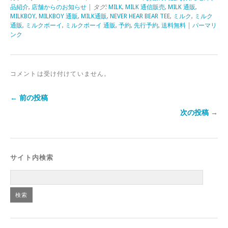
品紹介
,
店舗からのお知らせ
| タグ:
MILK
,
MILK 通信販売
,
MILK 通販
,
MILKBOY
,
MILKBOY 通販
,
MILK通販
,
NEVER HEAR BEAR TEE
,
ミルク
,
ミルク
通販
,
ミルクボーイ
,
ミルクボーイ 通販
,
予約
,
先行予約
,
送料無料
|
パーマリ
ンク
コメントは受け付けていません。
← 前の投稿
次の投稿 →
サイト内検索