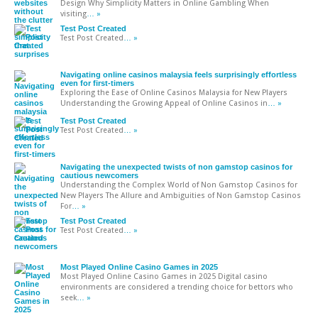
Design Why Simplicity Matters in Online Gambling When
visiting
… »
Test Post Created
Test Post Created
… »
Navigating online casinos malaysia feels surprisingly effortless
even for first-timers
Exploring the Ease of Online Casinos Malaysia for New Players
Understanding the Growing Appeal of Online Casinos in
… »
Test Post Created
Test Post Created
… »
Navigating the unexpected twists of non gamstop casinos for
cautious newcomers
Understanding the Complex World of Non Gamstop Casinos for
New Players The Allure and Ambiguities of Non Gamstop Casinos
For
… »
Test Post Created
Test Post Created
… »
Most Played Online Casino Games in 2025
Most Played Online Casino Games in 2025 Digital casino
environments are considered a trending choice for bettors who
seek
… »