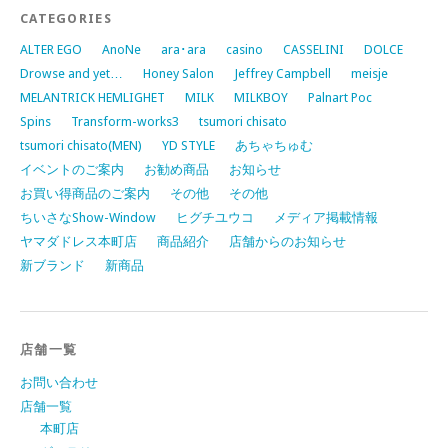
CATEGORIES
ALTER EGO
AnoNe
ara･ara
casino
CASSELINI
DOLCE
Drowse and yet…
Honey Salon
Jeffrey Campbell
meisje
MELANTRICK HEMLIGHET
MILK
MILKBOY
Palnart Poc
Spins
Transform-works3
tsumori chisato
tsumori chisato(MEN)
YD STYLE
あちゃちゅむ
イベントのご案内
お勧め商品
お知らせ
お買い得商品のご案内
その他
その他
ちいさなShow-Window
ヒグチユウコ
メディア掲載情報
ヤマダドレス本町店
商品紹介
店舗からのお知らせ
新ブランド
新商品
店舗一覧
お問い合わせ
店舗一覧
本町店