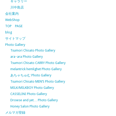
ギャラリー
川中島店
会社案内
WebShop
TOP PAGE
blog
サイトマップ
Photo Gallery
Tsumori Chisato Photo Gallery
ara･ara Photo Gallery
Tsumori Chisato CARRY Photo Gallery
melantrick hemlighet Photo Gallery
あちゃちゅむ Photo Gallery
Tsumori Chisato MEN’S Photo Gallery
MILK/MILKBOY Photo Gallery
CASSELINI Photo Gallery
Drowse and yet… Photo Gallery
Honey Salon Photo Gallery
メルマガ登録