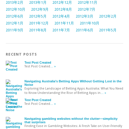
2013年2月
2013年1月
2012年12月
2012年11月
2012年10月
2012年9月
2012年8月
2012年7月
2012年6月
2012年5月
2012年4月
2012年3月
2012年2月
2012年1月
2011年12月
2011年11月
2011年10月
2011年9月
2011年8月
2011年7月
2011年6月
2011年5月
RECENT POSTS
Test Post Created
Test Post Created
… »
Navigating Australia’s Betting Apps Without Getting Lost in the
Noise
Exploring the Landscape of Betting Apps Australia: What You Need
to Know Understanding the Rise of Betting Apps in
… »
Test Post Created
Test Post Created
… »
Navigating gambling websites without the clutter—simplicity
that surprises
Finding Ease in Gambling Websites: A Fresh Take on User-Friendly