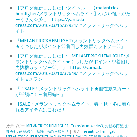
【ブログ更新しました】:タイトル「 【melantrick
hemlighet/メラントリックヘムライト】小さい靴下がた
ーくさん☆彡 」- https://yamada-
dress.com/2016/03/15/38931/ #メラントリックヘムラ
イト
『MELANTRICKHEMLIGHT/メラントリックヘムライト
★くつしたがポイント♡着回し力抜群カットソー♡』
【ブログ更新しました】:『MELANTRICKHEMLIGHT/メ
ラントリックヘムライト★くつしたがポイント♡着回し
力抜群カットソー♡』 」- https://yamada-
dress.com/2016/02/10/37649/ #メラントリックヘムラ
イト #メラン
『！SALE！メラントリックヘムライト★個性派スカート
が半額に！～着用編～』
【SALE・メラントリックヘムライト】春・秋・冬に着ら
れるアイテムはこれだ！
カテゴリー:
MELANTRICK HEMLIGHET
,
Transform-works3
,
お勧め商品
,
お
知らせ
,
商品紹介
,
店舗からのお知らせ
| タグ:
melantrick hemliget
,
MELANTRICK HEMLIGHET
,
MELANTRICK HEMLIGHET 通販
,
メラン
,
メラン