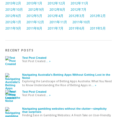
2013年2月
2013年1月
2012年12月
2012年11月
2012年10月
2012年9月
2012年8月
2012年7月
2012年6月
2012年5月
2012年4月
2012年3月
2012年2月
2012年1月
2011年12月
2011年11月
2011年10月
2011年9月
2011年8月
2011年7月
2011年6月
2011年5月
RECENT POSTS
Test Post Created
Test Post Created
… »
Navigating Australia’s Betting Apps Without Getting Lost in the
Noise
Exploring the Landscape of Betting Apps Australia: What You Need
to Know Understanding the Rise of Betting Apps in
… »
Test Post Created
Test Post Created
… »
Navigating gambling websites without the clutter—simplicity
that surprises
Finding Ease in Gambling Websites: A Fresh Take on User-Friendly