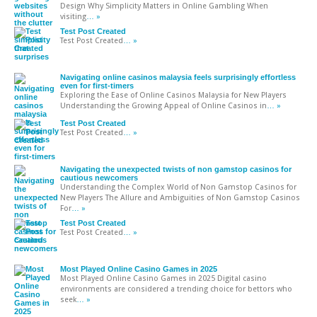
Design Why Simplicity Matters in Online Gambling When
visiting
… »
Test Post Created
Test Post Created
… »
Navigating online casinos malaysia feels surprisingly effortless
even for first-timers
Exploring the Ease of Online Casinos Malaysia for New Players
Understanding the Growing Appeal of Online Casinos in
… »
Test Post Created
Test Post Created
… »
Navigating the unexpected twists of non gamstop casinos for
cautious newcomers
Understanding the Complex World of Non Gamstop Casinos for
New Players The Allure and Ambiguities of Non Gamstop Casinos
For
… »
Test Post Created
Test Post Created
… »
Most Played Online Casino Games in 2025
Most Played Online Casino Games in 2025 Digital casino
environments are considered a trending choice for bettors who
seek
… »