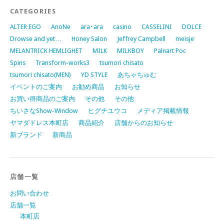
CATEGORIES
ALTER EGO
AnoNe
ara･ara
casino
CASSELINI
DOLCE
Drowse and yet…
Honey Salon
Jeffrey Campbell
meisje
MELANTRICK HEMLIGHET
MILK
MILKBOY
Palnart Poc
Spins
Transform-works3
tsumori chisato
tsumori chisato(MEN)
YD STYLE
あちゃちゅむ
イベントのご案内
お勧め商品
お知らせ
お買い得商品のご案内
その他
その他
ちいさなShow-Window
ヒグチユウコ
メディア掲載情報
ヤマダドレス本町店
商品紹介
店舗からのお知らせ
新ブランド
新商品
店舗一覧
お問い合わせ
店舗一覧
本町店