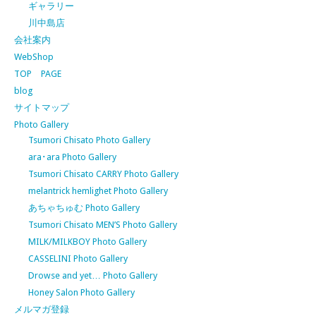
ギャラリー
川中島店
会社案内
WebShop
TOP PAGE
blog
サイトマップ
Photo Gallery
Tsumori Chisato Photo Gallery
ara･ara Photo Gallery
Tsumori Chisato CARRY Photo Gallery
melantrick hemlighet Photo Gallery
あちゃちゅむ Photo Gallery
Tsumori Chisato MEN’S Photo Gallery
MILK/MILKBOY Photo Gallery
CASSELINI Photo Gallery
Drowse and yet… Photo Gallery
Honey Salon Photo Gallery
メルマガ登録