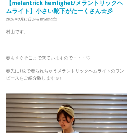
【melantrick hemlighet/メラントリックヘ
ムライト】小さい靴下がたーくさん☆彡
2016年3月15日
から myamada
村山です。
春もすぐそこまで来ていますので・・・♡
春先に1枚で着られちゃうメラントリックヘムライトのワン
ピースをご紹介致します☺♪