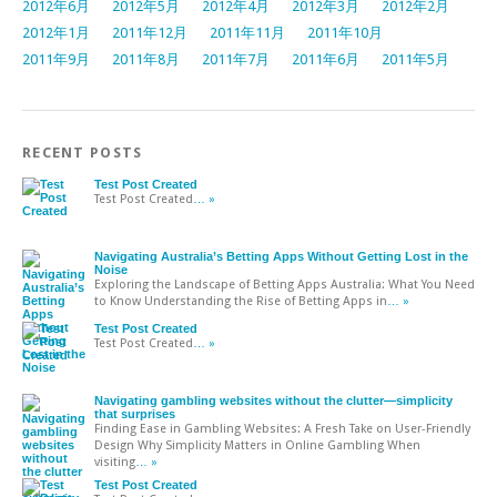
2012年6月
2012年5月
2012年4月
2012年3月
2012年2月
2012年1月
2011年12月
2011年11月
2011年10月
2011年9月
2011年8月
2011年7月
2011年6月
2011年5月
RECENT POSTS
Test Post Created
Test Post Created
… »
Navigating Australia’s Betting Apps Without Getting Lost in the
Noise
Exploring the Landscape of Betting Apps Australia: What You Need
to Know Understanding the Rise of Betting Apps in
… »
Test Post Created
Test Post Created
… »
Navigating gambling websites without the clutter—simplicity
that surprises
Finding Ease in Gambling Websites: A Fresh Take on User-Friendly
Design Why Simplicity Matters in Online Gambling When
visiting
… »
Test Post Created