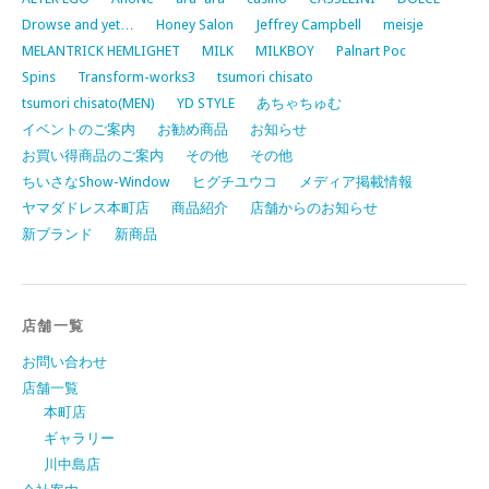
Drowse and yet…
Honey Salon
Jeffrey Campbell
meisje
MELANTRICK HEMLIGHET
MILK
MILKBOY
Palnart Poc
Spins
Transform-works3
tsumori chisato
tsumori chisato(MEN)
YD STYLE
あちゃちゅむ
イベントのご案内
お勧め商品
お知らせ
お買い得商品のご案内
その他
その他
ちいさなShow-Window
ヒグチユウコ
メディア掲載情報
ヤマダドレス本町店
商品紹介
店舗からのお知らせ
新ブランド
新商品
店舗一覧
お問い合わせ
店舗一覧
本町店
ギャラリー
川中島店