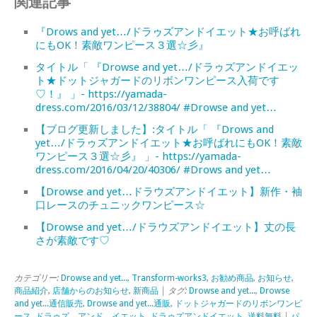
関連記事
『Drows and yet…/ドラゥズアンドイエット★お呼ばれ
にもOK！素敵ワンピース３選☆彡』
タイトル「 『Drowse and yet…/ドラゥズアンドイエッ
ト★ドットジャガードのリボンワンピース入荷です
♡！』 」- https://yamada-
dress.com/2016/03/12/38804/ #Drowse and yet…
【ブログ更新しました】:タイトル「 『Drows and
yet…/ドラゥズアンドイエット★お呼ばれにもOK！素敵
ワンピース３選☆彡』 」- https://yamada-
dress.com/2016/04/20/40306/ #Drows and yet…
【Drowse and yet…ドラウズアンドイエット】新作・袖
口レースのチュニックワンピース☆
【Drowse and yet…/ドラウズアンドイエット】丈の長
さが素敵です♡
カテゴリー:
Drowse and yet...
,
Transform-works3
,
お勧め商品
,
お知らせ
,
商品紹介
,
店舗からのお知らせ
,
新商品
| タグ:
Drowse and yet...
,
Drowse
and yet...通信販売
,
Drowse and yet...通販
,
ドットジャガードのリボンワンピ
ース
,
ドラゥズ アンド イエット
,
ドラゥズアンドイエット
,
送料無料
|
パ