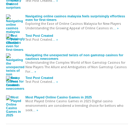
Test Post Created
… »
Navigating online casinos malaysia feels surprisingly effortless
even for first-timers
Exploring the Ease of Online Casinos Malaysia for New Players
Understanding the Growing Appeal of Online Casinos in
… »
Test Post Created
Test Post Created
… »
Navigating the unexpected twists of non gamstop casinos for
cautious newcomers
Understanding the Complex World of Non Gamstop Casinos for
New Players The Allure and Ambiguities of Non Gamstop Casinos
For
… »
Test Post Created
Test Post Created
… »
Most Played Online Casino Games in 2025
Most Played Online Casino Games in 2025 Digital casino
environments are considered a trending choice for bettors who
seek
… »